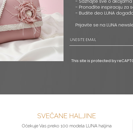
- Saznajte sve o akcijama
- Pronađite inspiraciju za 
- Budite deo LUNA događa
Prijavite se na LUNA newsle
This site is protected by reCA
SVEČANE HALJINE
Očekuje Vas preko 100 modela LUNA haljina