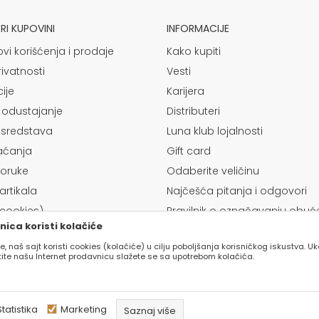
I KUPOVINI
INFORMACIJE
ovi korišćenja i prodaje
Kako kupiti
rivatnosti
Vesti
ije
Karijera
 odustajanje
Distributeri
 sredstava
Luna klub lojalnosti
laćanja
Gift card
poruke
Odaberite veličinu
rtikala
Najčešća pitanja i odgovori
(cookies)
Pravilnik o označavanju obuć
ica koristi kolačiće
e, naš sajt koristi cookies (kolačiće) u cilju poboljšanja korisničkog iskustva. U
stite našu Internet prodavnicu slažete se sa upotrebom kolačića.
Statistika
Marketing
Saznaj više