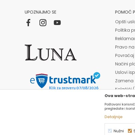
UPOZNAJMO SE
POMOĆ PR
Opšti usl
Politika p
Reklamac
Pravo na
Povraćaj
Načini p
Uslovi is
Zamena a
Kolačići 
Ova web-stran
Poštovani korisnič
pregledate i kori
Detaljnije
Nužni