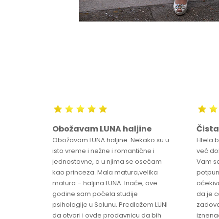
Obožavam LUNA haljine
Čista
sa
Obožavam LUNA haljine. Nekako su u
Htela 
ve
isto vreme i nežne i romantične i
već dob
jednostavne, a u njima se osećam
Vam se
ikica -
kao princeza. Mala matura,velika
potpun
matura – haljina LUNA. Inače, ove
očekiv
godine sam počela studije
da je 
psihologije u Solunu. Predlažem LUNI
zadovo
da otvori i ovde prodavnicu da bih
iznenad