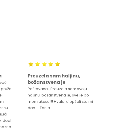
a
Preuzela sam haljinu,
Svaka 
božanstvena je
proizv
 već
 pruža
Poštovana, Preuzela sam svoju
Svaka ča
 i
haljinu, božanstvena je, sve je po
za brzu 
im.
mom ukusu!!! Hvala, ulepšali ste mi
Srdacan 
er su
dan. - Tanja
jući
o ideal
jubazno