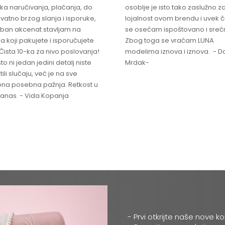
ka naručivanja, plaćanja, do
osoblje je isto tako zaslužno z
vatno brzog slanja i isporuke,
lojalnost ovom brendu i uvek 
ban akcenat stavljam na
se osećam ispoštovano i sreć
a koji pakujete i isporučujete
Zbog toga se vraćam LUNA
Čista 10-ka za nivo poslovanja!
modelima iznova i iznova. - Da
što ni jedan jedini detalj niste
Mrdak-
ili slučaju, već je na sve
na posebna pažnja. Retkost u
 danas. - Vida Kopanja
- Prvi otkrijte naše nove ko