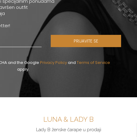
 i specijalnim ponudama
savršen outfit
ja
tter!
PRIJAVITE SE
PTCHA and the Google
Privacy Policy
and
Terms of Service
apply.
LUNA & LADY B
Lady B ženske čarape u prodaji