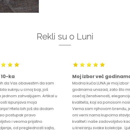
Rekli su o Luni
 10-ka
Moj izbor već godinam
bih da Vas obavestim da sam
Modna kuća LUNA je moj izbor
ila suknju u crnoj boji, još
godinama unazad, zato što mi
 jednom zahvaljujem. Artikal u
osećaj ženstvenosti, elegancije
osti ispunjava moja
kvaliteta, koji sa ponosom nos
anja! Htela bih još da dodam
Verna sam njihovom brendu, j
ceo postupak pravo
oni verni nama kupcima stavlja
ljstvo i veoma prijatno
kvalitet i naše zadovoljstvo ka
jenje, od preglednosti sajta,
u kreiranju svake kolekcije. L