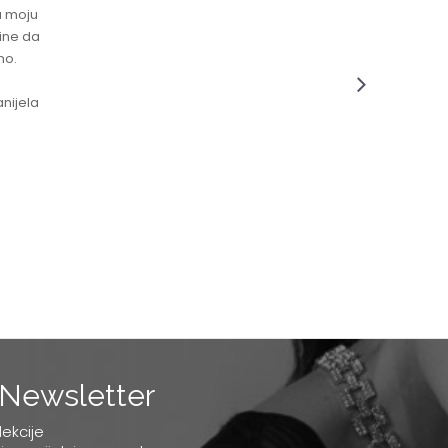
a moju
čine da
no.
nijela
Newsletter
lekcije