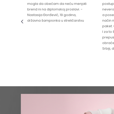
mogla da obećam da neću menjati
postup
brend ni na diplomskoj proslavi. -
nevero
Nastasija Đorđević, 19 godina,
a pose
državna šampionka u streličarstvu
način n
paket. 
I za to 
prepust
obraće
Srbiji,