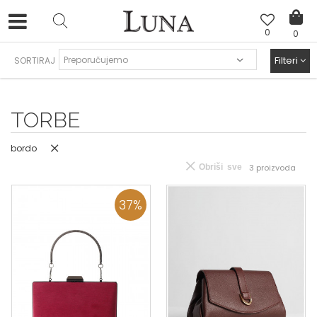
0
0
LUNA & ANA ROSSO
>
Filteri
SORTIRAJ
TORBE
bordo
Obriši sve
3
proizvoda
37
%