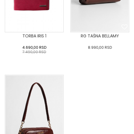
TORBA IRIS 1
RG TAŠNA BELLAMY
4.690,00
RSD
8.990,00
RSD
7.490,00
RSD
0
34
36-
38
40
0
34
36-
38
40
42
44
46
48
50
42
44
46
48
50
DODAJ U KORPU
DODAJ U KORPU