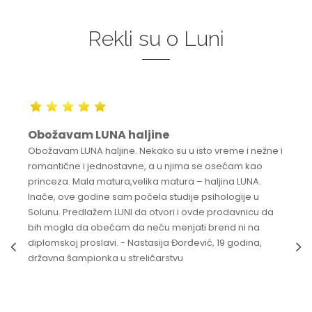
Rekli su o Luni
Obožavam LUNA haljine
Obožavam LUNA haljine. Nekako su u isto vreme i nežne i
romantične i jednostavne, a u njima se osećam kao
princeza. Mala matura,velika matura – haljina LUNA.
Inače, ove godine sam počela studije psihologije u
Solunu. Predlažem LUNI da otvori i ovde prodavnicu da
bih mogla da obećam da neću menjati brend ni na
diplomskoj proslavi. - Nastasija Đorđević, 19 godina,
državna šampionka u streličarstvu