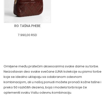
RG TAŠNA PHEBE
7.990,00
RSD
0
34
36-
38
40
42
44
46
48
50
Omiljene među pratećim aksesoarima svake dame su torbe.
DODAJ U KORPU
Neizostavan deo svake svečane LUNA kolekcije su pismo torbe
koje se idealno uklapaju sa odabranom odevnom
kombinacijom, ali u našoj ponudi možete pronaći kožne tašne i
preko 50 različitih dezena, boja i modela torbi koje će
oplemeniti svaku Vašu odevnu kombinaciju.