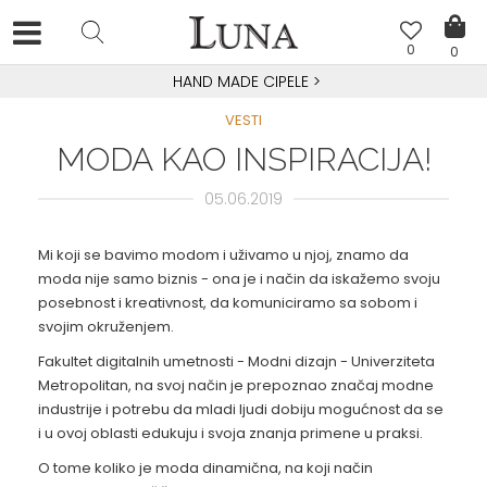
0
0
HAND MADE CIPELE
>
VESTI
MODA KAO INSPIRACIJA!
05.06.2019
Mi koji se bavimo modom i uživamo u njoj, znamo da
moda nije samo biznis - ona je i način da iskažemo svoju
posebnost i kreativnost, da komuniciramo sa sobom i
svojim okruženjem.
Fakultet digitalnih umetnosti - Modni dizajn - Univerziteta
Metropolitan, na svoj način je prepoznao značaj modne
industrije i potrebu da mladi ljudi dobiju mogućnost da se
i u ovoj oblasti edukuju i svoja znanja primene u praksi.
O tome koliko je moda dinamična, na koji način