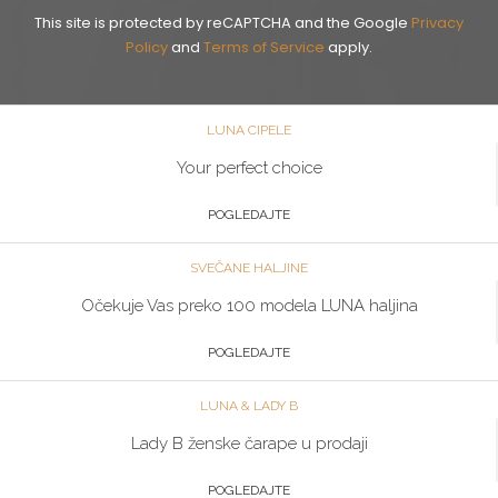
This site is protected by reCAPTCHA and the Google
Privacy
Policy
and
Terms of Service
apply.
LUNA CIPELE
Your perfect choice
POGLEDAJTE
SVEČANE HALJINE
Očekuje Vas preko 100 modela LUNA haljina
POGLEDAJTE
LUNA & LADY B
Lady B ženske čarape u prodaji
POGLEDAJTE