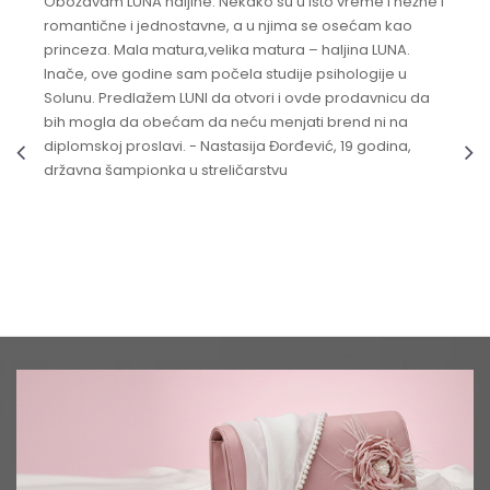
Obožavam LUNA haljine. Nekako su u isto vreme i nežne i
romantične i jednostavne, a u njima se osećam kao
princeza. Mala matura,velika matura – haljina LUNA.
Inače, ove godine sam počela studije psihologije u
Solunu. Predlažem LUNI da otvori i ovde prodavnicu da
bih mogla da obećam da neću menjati brend ni na
diplomskoj proslavi. - Nastasija Đorđević, 19 godina,
državna šampionka u streličarstvu