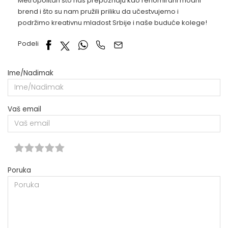
Metropolitan što nas prepoznaju kao renomirani modni
brend i što su nam pružili priliku da učestvujemo i
podržimo kreativnu mladost Srbije i naše buduće kolege!
Podeli
Ime/Nadimak
Vaš email
Poruka