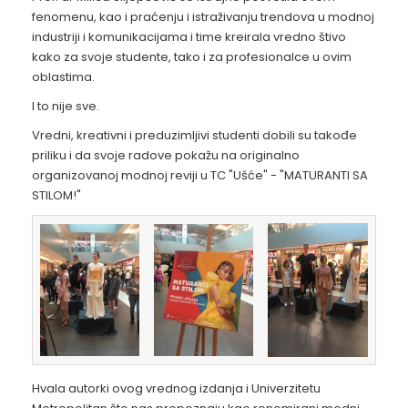
fenomenu, kao i praćenju i istraživanju trendova u modnoj
industriji i komunikacijama i time kreirala vredno štivo
kako za svoje studente, tako i za profesionalce u ovim
oblastima.
I to nije sve.
Vredni, kreativni i preduzimljivi studenti dobili su takođe
priliku i da svoje radove pokažu na originalno
organizovanoj modnoj reviji u TC "Ušće" - "MATURANTI SA
STILOM!"
Hvala autorki ovog vrednog izdanja i Univerzitetu