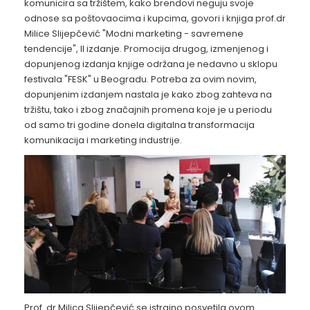
komunicira sa tržištem, kako brendovi neguju svoje
odnose sa poštovaocima i kupcima, govori i knjiga prof.dr
Milice Slijepčević "Modni marketing - savremene
tendencije", II izdanje. Promocija drugog, izmenjenog i
dopunjenog izdanja knjige održana je nedavno u sklopu
festivala "FESK" u Beogradu. Potreba za ovim novim,
dopunjenim izdanjem nastala je kako zbog zahteva na
tržištu, tako i zbog značajnih promena koje je u periodu
od samo tri godine donela digitalna transformacija
komunikacija i marketing industrije.
Prof. dr Milica Slijepčević se istrajno posvetila ovom