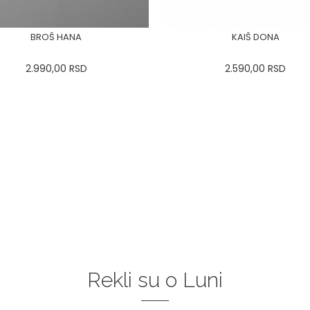
BROŠ HANA
KAIŠ DONA
2.990,00
RSD
2.590,00
RSD
34
36-
38
40
42
44
0
34
36-
38
40
42
46
48
50
46
48
50
DODAJ U KORPU
DODAJ U KORPU
Rekli su o Luni