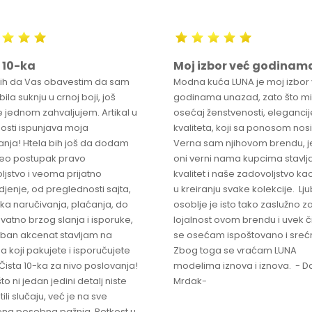
 10-ka
Moj izbor već godinam
bih da Vas obavestim da sam
Modna kuća LUNA je moj izbor
ila suknju u crnoj boji, još
godinama unazad, zato što mi
 jednom zahvaljujem. Artikal u
osećaj ženstvenosti, elegancije
osti ispunjava moja
kvaliteta, koji sa ponosom nos
anja! Htela bih još da dodam
Verna sam njihovom brendu, j
ceo postupak pravo
oni verni nama kupcima stavlja
ljstvo i veoma prijatno
kvalitet i naše zadovoljstvo ka
jenje, od preglednosti sajta,
u kreiranju svake kolekcije. L
ka naručivanja, plaćanja, do
osoblje je isto tako zaslužno z
vatno brzog slanja i isporuke,
lojalnost ovom brendu i uvek 
ban akcenat stavljam na
se osećam ispoštovano i sreć
a koji pakujete i isporučujete
Zbog toga se vraćam LUNA
Čista 10-ka za nivo poslovanja!
modelima iznova i iznova. - Da
što ni jedan jedini detalj niste
Mrdak-
ili slučaju, već je na sve
na posebna pažnja. Retkost u