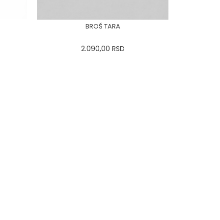
BROŠ TARA
2.090,00
RSD
44
0
34
36-
38
40
42
44
0
34
46
48
50
DODAJ U KORPU