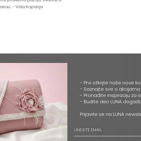
 danas. - Vida Kopanja
- Prvi otkrijte naše nove ko
- Saznajte sve o akcijama
- Pronađite inspiraciju za 
- Budite deo LUNA događa
Prijavite se na LUNA newsle