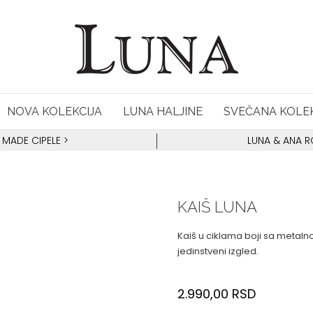
NOVA KOLEKCIJA
LUNA HALJINE
SVEČANA KOLEK
 MADE CIPELE
>
LUNA & ANA 
KAIŠ LUNA
Kaiš u ciklama boji sa metaln
jedinstveni izgled.
2.990,00
RSD