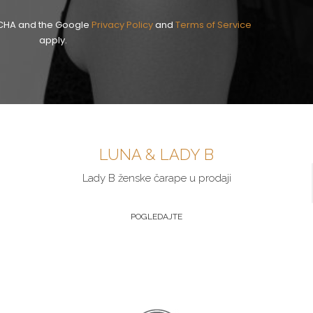
PTCHA and the Google
Privacy Policy
and
Terms of Service
apply.
LUNA & LADY B
Lady B ženske čarape u prodaji
POGLEDAJTE