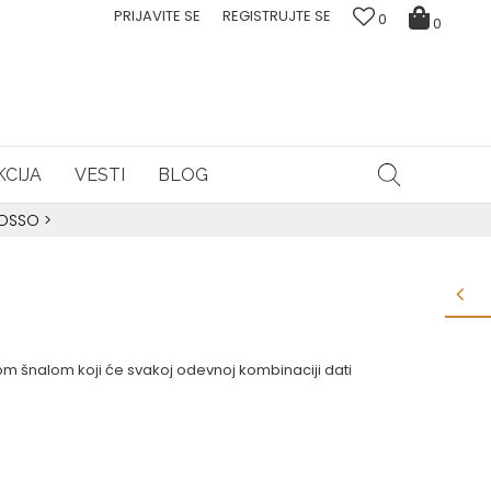
PRIJAVITE SE
REGISTRUJTE SE
0
0
CIJA
VESTI
BLOG
ROSSO
>
om šnalom koji će svakoj odevnoj kombinaciji dati