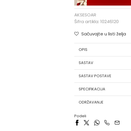
AKSESOAR
Šifra artikla:
10246120
Sačuvajte u listi želja
OPIS
SASTAV
SASTAV POSTAVE
SPECIFIKACIJA
ODRŽAVANJE
Podeli