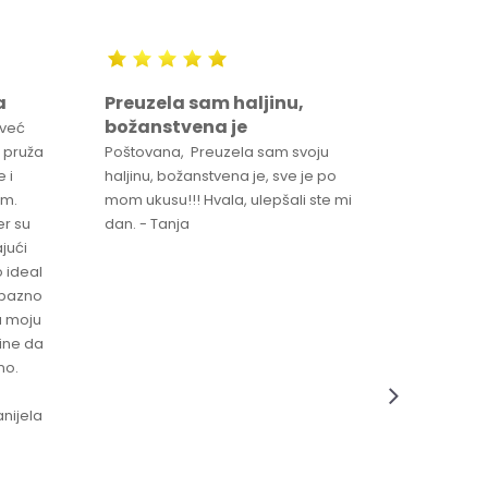
a
Preuzela sam haljinu,
Svaka 
božanstvena je
proizv
 već
 pruža
Poštovana, Preuzela sam svoju
Svaka ča
 i
haljinu, božanstvena je, sve je po
za brzu 
im.
mom ukusu!!! Hvala, ulepšali ste mi
Srdacan 
er su
dan. - Tanja
jući
o ideal
jubazno
a moju
čine da
no.
nijela