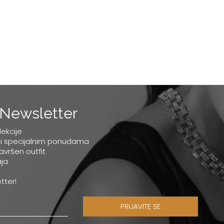
Newsletter
lekcije
 i specijalnim ponudama
savršen outfit
ja
tter!
PRIJAVITE SE