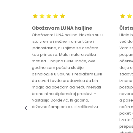
Obožavam LUNA haljine
Čista
sa
Obožavam LUNA haljine. Nekako su u
Htela 
ve
isto vreme i nežne i romantične i
već dob
jednostavne, a u njima se osećam
Vam se
ikica -
kao princeza. Mala matura,velika
potpun
matura – haljina LUNA. Inače, ove
očekiv
godine sam počela studije
da je 
psihologije u Solunu. Predlažem LUNI
zadovo
da otvori i ovde prodavnicu da bih
iznenad
mogla da obećam da neću menjati
postup
brend ni na diplomskoj proslavi. -
nevero
Nastasija Đorđević, 19 godina,
a pose
državna šampionka u streličarstvu
način n
paket. 
I za to 
prepust
obraće