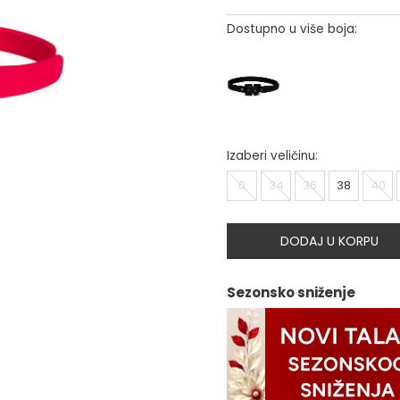
Dostupno u više boja:
Izaberi veličinu:
0
34
36
38
40
DODAJ U KORPU
Sezonsko sniženje