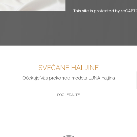
This site is protected by reCA
SVEČANE HALJINE
Očekuje Vas preko 100 modela LUNA haljina
POGLEDAJTE