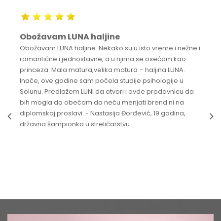
Obožavam LUNA haljine
Obožavam LUNA haljine. Nekako su u isto vreme i nežne i
romantične i jednostavne, a u njima se osećam kao
princeza. Mala matura,velika matura – haljina LUNA.
Inače, ove godine sam počela studije psihologije u
Solunu. Predlažem LUNI da otvori i ovde prodavnicu da
bih mogla da obećam da neću menjati brend ni na
diplomskoj proslavi. - Nastasija Đorđević, 19 godina,
državna šampionka u streličarstvu