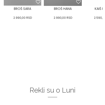
BROŠ SARA
BROŠ HANA
KAIŠ 
2.990,00
RSD
2.990,00
RSD
2.590,0
Rekli su o Luni