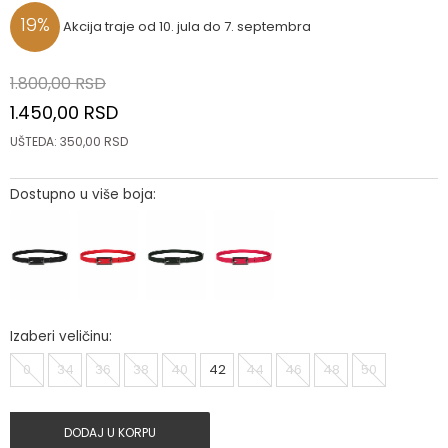
19
%
Akcija traje od 10. jula do 7. septembra
1.800,00
RSD
1.450,00
RSD
UŠTEDA:
350,00
RSD
Dostupno u više boja:
Izaberi veličinu:
0
34
36
38
40
42
44
46
48
50
DODAJ U KORPU