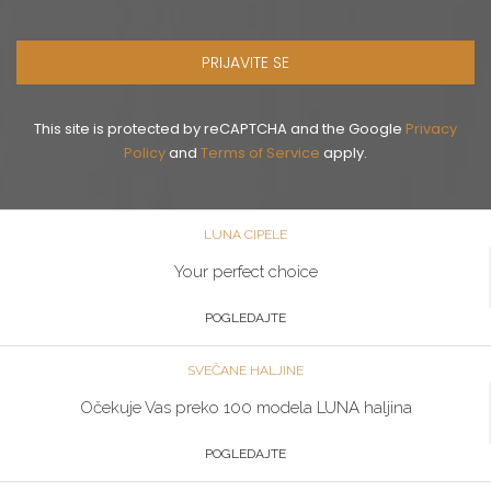
PRIJAVITE SE
This site is protected by reCAPTCHA and the Google
Privacy
Policy
and
Terms of Service
apply.
LUNA CIPELE
Your perfect choice
POGLEDAJTE
SVEČANE HALJINE
Očekuje Vas preko 100 modela LUNA haljina
POGLEDAJTE