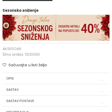
Sezonsko sniženje
AKSESOAR
Šifra artikla:
10121050
Sačuvajte u listi želja
OPIS
SASTAV
SASTAV POSTAVE