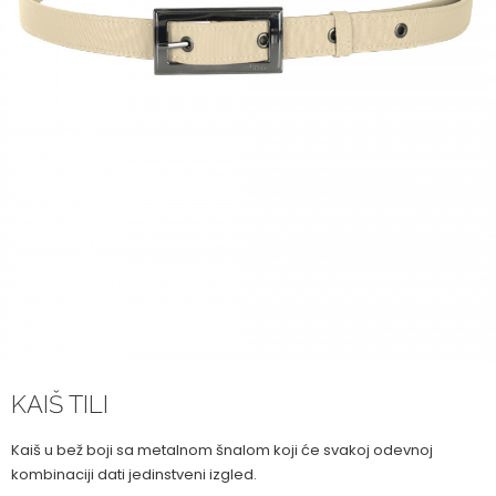
KAIŠ TILI
Kaiš u bež boji sa metalnom šnalom koji će svakoj odevnoj
kombinaciji dati jedinstveni izgled.