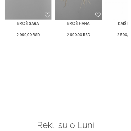
BROŠ SARA
BROŠ HANA
KAIŠ 
2.990,00
RSD
2.990,00
RSD
2.590,0
Rekli su o Luni