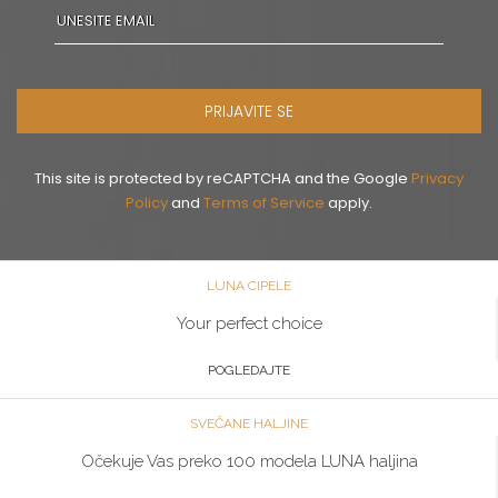
PRIJAVITE SE
This site is protected by reCAPTCHA and the Google
Privacy
Policy
and
Terms of Service
apply.
LUNA CIPELE
Your perfect choice
POGLEDAJTE
SVEČANE HALJINE
Očekuje Vas preko 100 modela LUNA haljina