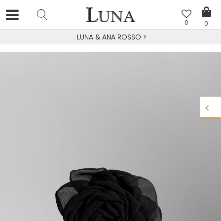
0
0
LUNA & ANA ROSSO
>