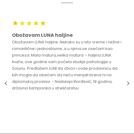
Obožavam LUNA haljine
Obožavam LUNA haljine. Nekako su u isto vreme i nežne i
romantične i jednostavne, a u njima se osećam kao
princeza. Mala matura,velika matura – haljina LUNA.
Inače, ove godine sam počela studije psihologije u
Solunu. Predlažem LUNI da otvori i ovde prodavnicu da
bih mogla da obećam da neću menjati brend ni na
diplomskoj proslavi. - Nastasija Đorđević, 19 godina,
državna šampionka u streličarstvu