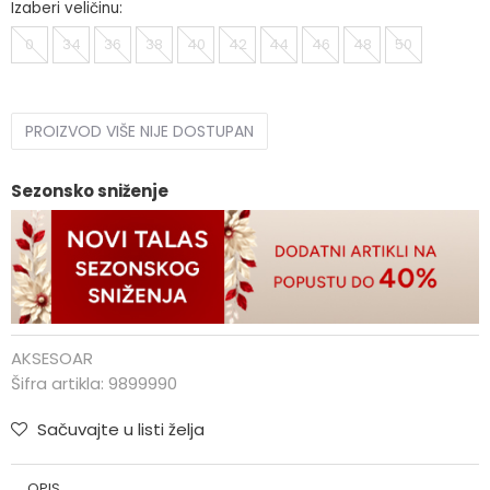
Izaberi veličinu:
0
34
36
38
40
42
44
46
48
50
PROIZVOD VIŠE NIJE DOSTUPAN
Sezonsko sniženje
AKSESOAR
Šifra artikla:
9899990
Sačuvajte u listi želja
OPIS