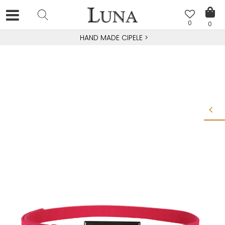
0
0
HAND MADE CIPELE
>