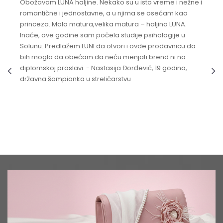
Obožavam LUNA haljine. Nekako su u isto vreme i nežne i
romantične i jednostavne, a u njima se osećam kao
princeza. Mala matura,velika matura – haljina LUNA.
Inače, ove godine sam počela studije psihologije u
Solunu. Predlažem LUNI da otvori i ovde prodavnicu da
bih mogla da obećam da neću menjati brend ni na
diplomskoj proslavi. - Nastasija Đorđević, 19 godina,
državna šampionka u streličarstvu