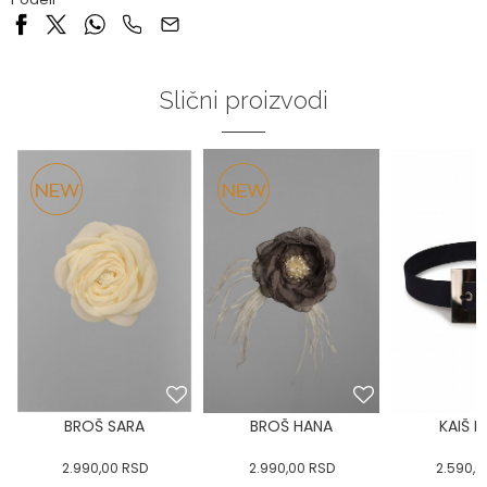
Slični proizvodi
BROŠ SARA
BROŠ HANA
KAIŠ 
2.990,00
RSD
2.990,00
RSD
2.590,0