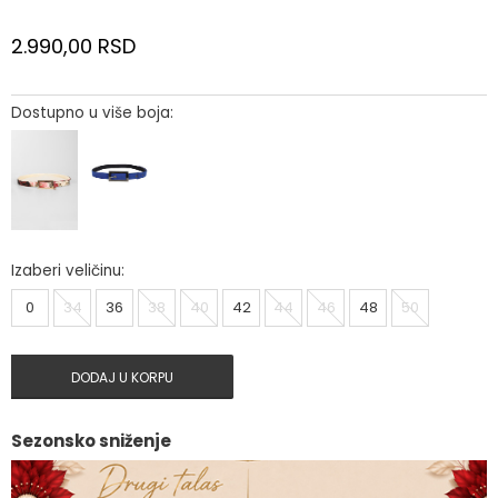
2.990,00
RSD
Dostupno u više boja:
Izaberi veličinu:
0
34
36
38
40
42
44
46
48
50
DODAJ U KORPU
Sezonsko sniženje