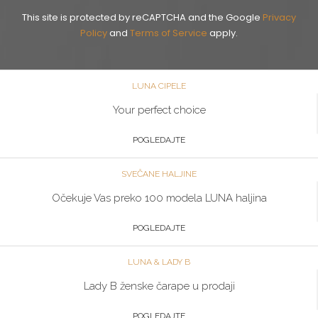
This site is protected by reCAPTCHA and the Google
Privacy
Policy
and
Terms of Service
apply.
LUNA CIPELE
Your perfect choice
POGLEDAJTE
SVEČANE HALJINE
Očekuje Vas preko 100 modela LUNA haljina
POGLEDAJTE
LUNA & LADY B
Lady B ženske čarape u prodaji
POGLEDAJTE