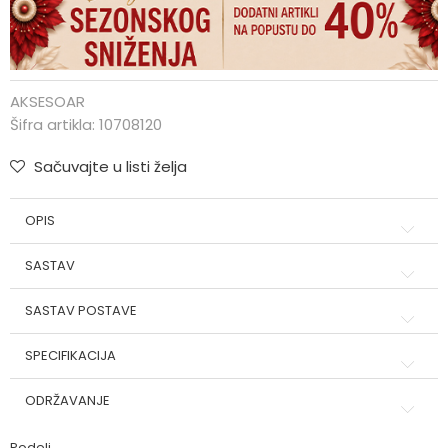
AKSESOAR
Šifra artikla:
10708120
Sačuvajte u listi želja
OPIS
SASTAV
SASTAV POSTAVE
SPECIFIKACIJA
ODRŽAVANJE
Podeli