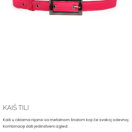
KAIŠ TILI
Kaiš u ciklama nijansi sa metalnom šnalom koji će svakoj odevnoj
kombinaciji dati jedinstveni izgled.