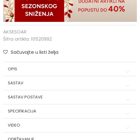
AKSESOAR
Šifra artikla:
10520992
Sačuvajte u listi želja
OPIS
SASTAV
SASTAV POSTAVE
SPECIFIKACIJA
VIDEO:
ODRŽAVANJE