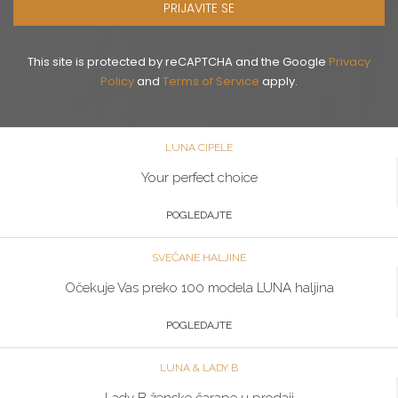
PRIJAVITE SE
This site is protected by reCAPTCHA and the Google
Privacy
Policy
and
Terms of Service
apply.
LUNA CIPELE
Your perfect choice
POGLEDAJTE
SVEČANE HALJINE
Očekuje Vas preko 100 modela LUNA haljina
POGLEDAJTE
LUNA & LADY B
Lady B ženske čarape u prodaji