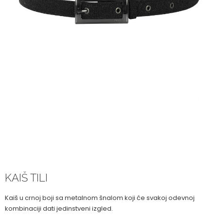
KAIŠ TILI
Kaiš u crnoj boji sa metalnom šnalom koji će svakoj odevnoj
kombinaciji dati jedinstveni izgled.