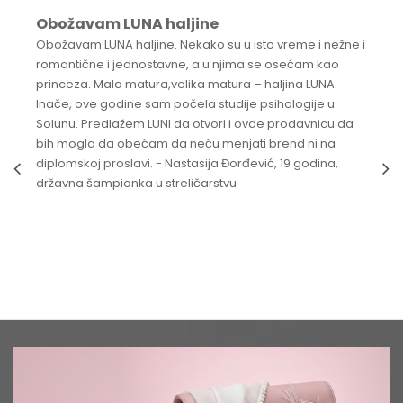
Obožavam LUNA haljine
Obožavam LUNA haljine. Nekako su u isto vreme i nežne i
romantične i jednostavne, a u njima se osećam kao
princeza. Mala matura,velika matura – haljina LUNA.
Inače, ove godine sam počela studije psihologije u
Solunu. Predlažem LUNI da otvori i ovde prodavnicu da
bih mogla da obećam da neću menjati brend ni na
diplomskoj proslavi. - Nastasija Đorđević, 19 godina,
državna šampionka u streličarstvu