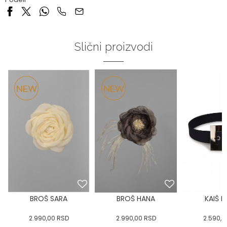
Slični proizvodi
BROŠ SARA
BROŠ HANA
KAIŠ 
2.990,00
RSD
2.990,00
RSD
2.590,0