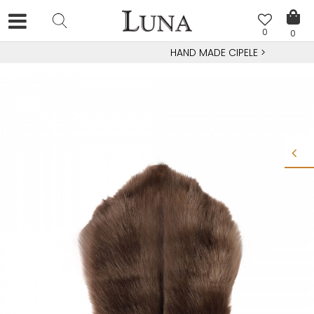
0
0
HAND MADE CIPELE
>