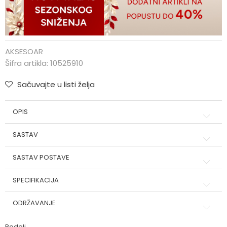
AKSESOAR
Šifra artikla:
10525910
Sačuvajte u listi želja
OPIS
SASTAV
SASTAV POSTAVE
SPECIFIKACIJA
ODRŽAVANJE
Podeli