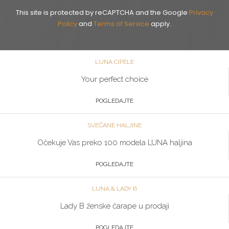
This site is protected by reCAPTCHA and the Google
Privacy
Policy
and
Terms of Service
apply.
LUNA CIPELE
Your perfect choice
POGLEDAJTE
SVEČANE HALJINE
Očekuje Vas preko 100 modela LUNA haljina
POGLEDAJTE
LUNA & LADY B
Lady B ženske čarape u prodaji
POGLEDAJTE