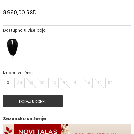
8.990,00
RSD
Dostupno u više boja:
Izaberi veličinu:
0
34
36
38
40
42
44
46
48
50
DODAJ U KORPU
Sezonsko sniženje