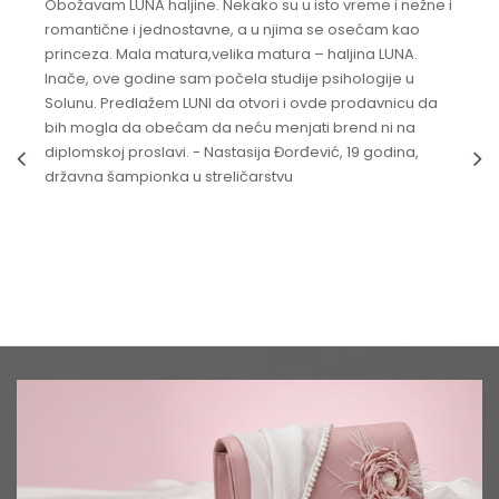
Obožavam LUNA haljine. Nekako su u isto vreme i nežne i
romantične i jednostavne, a u njima se osećam kao
princeza. Mala matura,velika matura – haljina LUNA.
Inače, ove godine sam počela studije psihologije u
Solunu. Predlažem LUNI da otvori i ovde prodavnicu da
bih mogla da obećam da neću menjati brend ni na
diplomskoj proslavi. - Nastasija Đorđević, 19 godina,
državna šampionka u streličarstvu