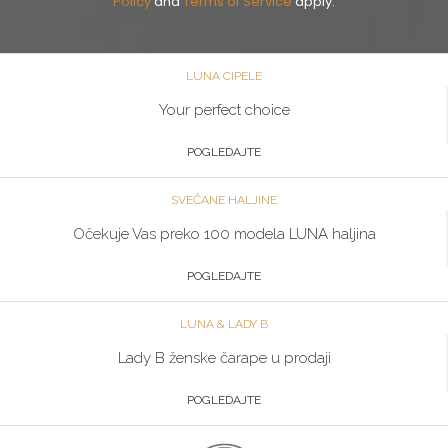
Policy
and
Terms of Service
apply.
LUNA CIPELE
Your perfect choice
POGLEDAJTE
SVEČANE HALJINE
Očekuje Vas preko 100 modela LUNA haljina
POGLEDAJTE
LUNA & LADY B
Lady B ženske čarape u prodaji
POGLEDAJTE