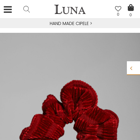
0
0
HAND MADE CIPELE
>