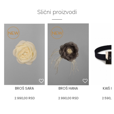
Slični proizvodi
BROŠ SARA
BROŠ HANA
KAIŠ 
2.990,00
RSD
2.990,00
RSD
2.590,0