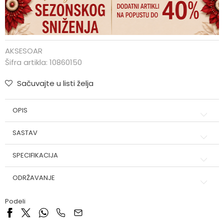
AKSESOAR
Šifra artikla:
10860150
Sačuvajte u listi želja
OPIS
SASTAV
SPECIFIKACIJA
ODRŽAVANJE
Podeli