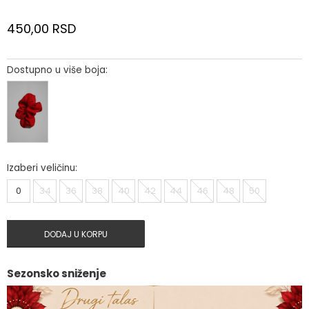
450,00
RSD
Dostupno u više boja:
Izaberi veličinu:
0
34
36
38
40
42
44
46
48
50
DODAJ U KORPU
Sezonsko sniženje