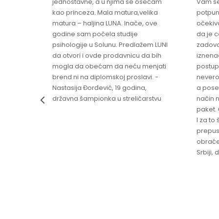
jednostavne, a u njima se osećam
Vam se
ikica -
kao princeza. Mala matura,velika
potpun
matura – haljina LUNA. Inače, ove
očekiv
godine sam počela studije
da je 
psihologije u Solunu. Predlažem LUNI
zadovo
da otvori i ovde prodavnicu da bih
iznenad
mogla da obećam da neću menjati
postup
brend ni na diplomskoj proslavi. -
nevero
Nastasija Đorđević, 19 godina,
a pose
državna šampionka u streličarstvu
način n
paket. 
I za to 
prepust
obraće
Srbiji,