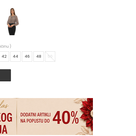
ičinu
)
42
44
46
48
50