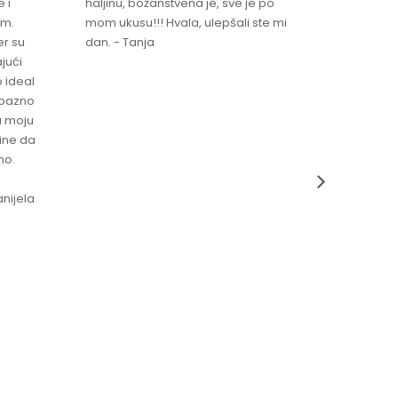
 i
haljinu, božanstvena je, sve je po
za brzu 
im.
mom ukusu!!! Hvala, ulepšali ste mi
Srdacan 
er su
dan. - Tanja
jući
o ideal
jubazno
a moju
čine da
no.
nijela