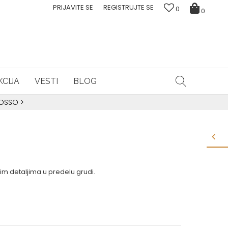
PRIJAVITE SE
REGISTRUJTE SE
0
0
CIJA
VESTI
BLOG
ROSSO
>
im detaljima u predelu grudi.