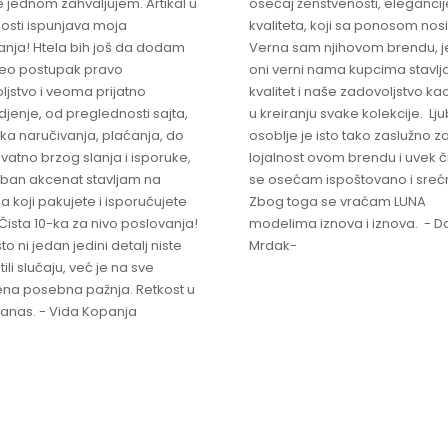
 jednom zahvaljujem. Artikal u
osećaj ženstvenosti, elegancije
osti ispunjava moja
kvaliteta, koji sa ponosom nos
anja! Htela bih još da dodam
Verna sam njihovom brendu, j
ceo postupak pravo
oni verni nama kupcima stavlja
ljstvo i veoma prijatno
kvalitet i naše zadovoljstvo ka
jenje, od preglednosti sajta,
u kreiranju svake kolekcije. L
ka naručivanja, plaćanja, do
osoblje je isto tako zaslužno z
vatno brzog slanja i isporuke,
lojalnost ovom brendu i uvek 
ban akcenat stavljam na
se osećam ispoštovano i sreć
a koji pakujete i isporučujete
Zbog toga se vraćam LUNA
Čista 10-ka za nivo poslovanja!
modelima iznova i iznova. - Da
što ni jedan jedini detalj niste
Mrdak-
ili slučaju, već je na sve
na posebna pažnja. Retkost u
 danas. - Vida Kopanja