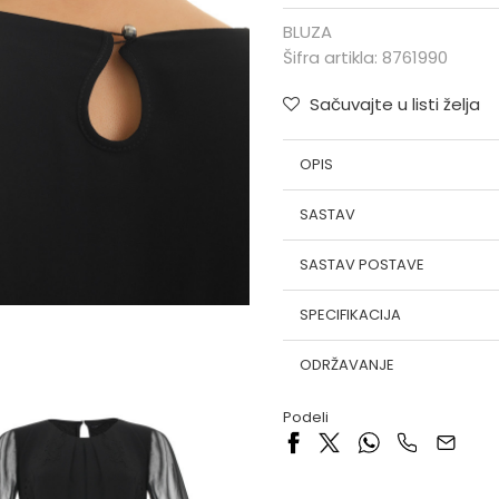
BLUZA
Šifra artikla:
8761990
Sačuvajte u listi želja
OPIS
SASTAV
SASTAV POSTAVE
SPECIFIKACIJA
ODRŽAVANJE
Podeli