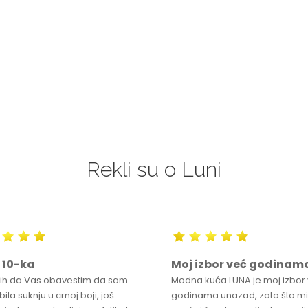
34
36-
38
40
42
44
0
34
36-
38
40
42
46
48
50
46
48
50
DODAJ U KORPU
DODAJ U KORPU
Rekli su o Luni
 10-ka
Moj izbor već godinam
bih da Vas obavestim da sam
Modna kuća LUNA je moj izbor
ila suknju u crnoj boji, još
godinama unazad, zato što mi