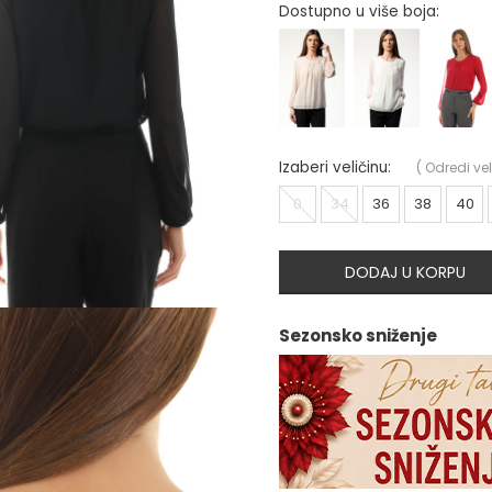
Dostupno u više boja:
Izaberi veličinu:
(
Odredi vel
0
34
36
38
40
DODAJ U KORPU
Sezonsko sniženje