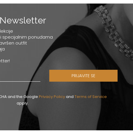
Newsletter
lekcije
 i specijalnim ponudama
savršen outfit
ja
tter!
PRIJAVITE SE
PTCHA and the Google
Privacy Policy
and
Terms of Service
apply.