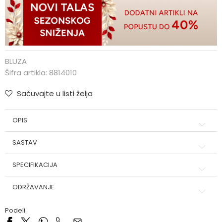
BLUZA
Šifra artikla:
8814010
Sačuvajte u listi želja
OPIS
SASTAV
SPECIFIKACIJA
ODRŽAVANJE
Podeli