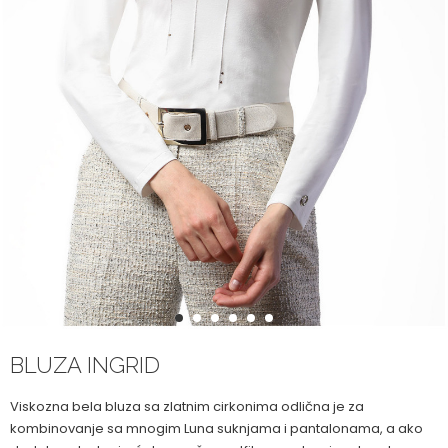
1
2
3
4
5
6
BLUZA INGRID
Viskozna bela bluza sa zlatnim cirkonima odlična je za
kombinovanje sa mnogim Luna suknjama i pantalonama, a ako