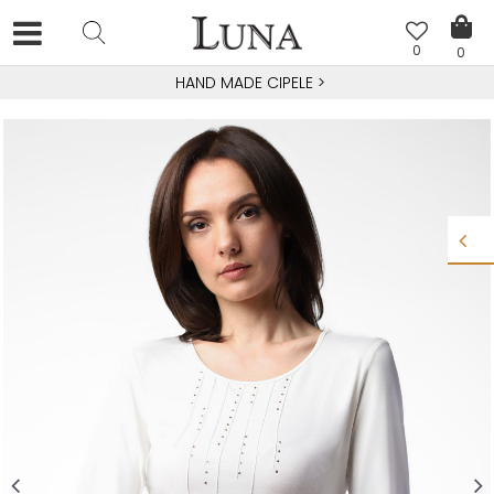
0
0
HAND MADE CIPELE
>