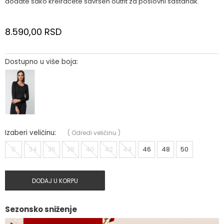
dodate sako kreiraćete savršen outfit za poslovni sastanak.
8.590,00
RSD
Dostupno u više boja:
Izaberi veličinu:
(
Odredi veličinu
)
0
34
36
38
40
42
44
46
48
50
DODAJ U KORPU
Sezonsko sniženje