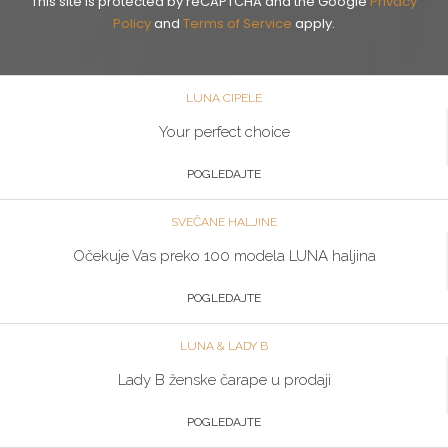
This site is protected by reCAPTCHA and the Google
Privacy
Policy
and
Terms of Service
apply.
LUNA CIPELE
Your perfect choice
POGLEDAJTE
SVEČANE HALJINE
Očekuje Vas preko 100 modela LUNA haljina
POGLEDAJTE
LUNA & LADY B
Lady B ženske čarape u prodaji
POGLEDAJTE