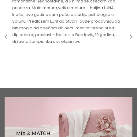
romantične i jednostavne, a u njima se osećam kao
princeza. Mala matura,velika matura – haljina LUNA.
Inače, ove godine sam počela studije psihologije u
Solunu. Predlažem LUNI da otvori i ovde prodavnicu da
bih mogla da obećam da neću menjati brend ni na
diplomskoj proslavi. - Nastasija Đorđević, 19 godina,
državna šampionka u streličarstvu