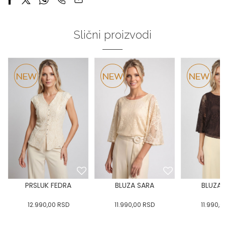
Slični proizvodi
PRSLUK FEDRA
BLUZA SARA
BLUZA 
12.990,00
RSD
11.990,00
RSD
11.990,0