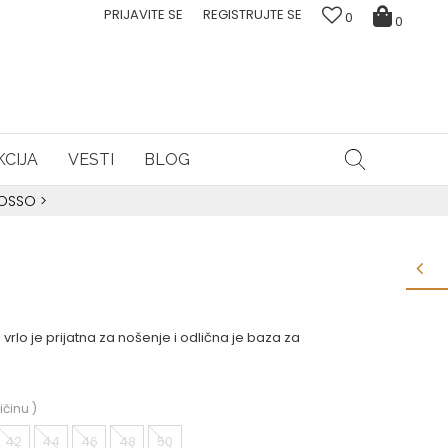
PRIJAVITE SE
REGISTRUJTE SE
0
0
CIJA
VESTI
BLOG
ROSSO
>
rlo je prijatna za nošenje i odlična je baza za
ičinu
)
42
44
46
48
50