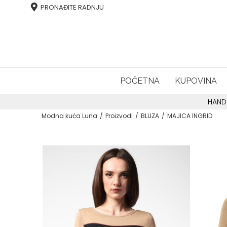
PRONAĐITE RADNJU
POČETNA
KUPOVINA
HAND
Modna kuća Luna
Proizvodi
BLUZA
MAJICA INGRID