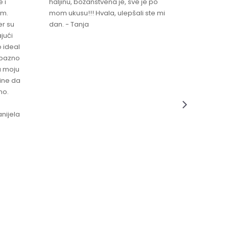
 i
haljinu, božanstvena je, sve je po
za brzu 
im.
mom ukusu!!! Hvala, ulepšali ste mi
Srdacan 
er su
dan. - Tanja
jući
o ideal
jubazno
a moju
čine da
no.
nijela