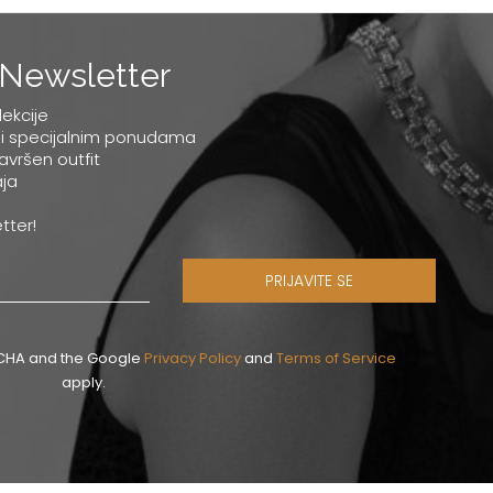
Newsletter
lekcije
 i specijalnim ponudama
savršen outfit
ja
tter!
PRIJAVITE SE
PTCHA and the Google
Privacy Policy
and
Terms of Service
apply.