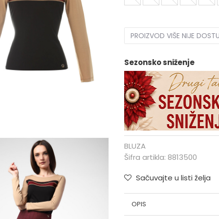
PROIZVOD VIŠE NIJE DOST
Sezonsko sniženje
BLUZA
Šifra artikla:
8813500
Sačuvajte u listi želja
OPIS