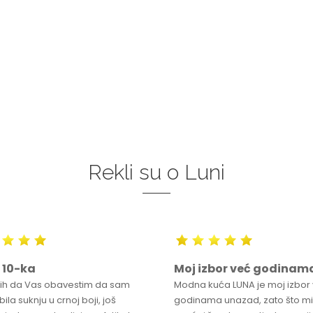
34
36-
38
40
42
44
0
34
36-
38
40
42
46
48
50
46
48
50
DODAJ U KORPU
DODAJ U KORPU
Rekli su o Luni
 10-ka
Moj izbor već godinam
bih da Vas obavestim da sam
Modna kuća LUNA je moj izbor
ila suknju u crnoj boji, još
godinama unazad, zato što mi