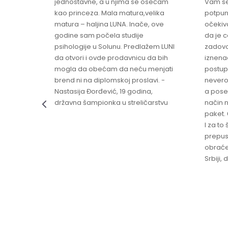
jednostavne, a u njima se osećam
Vam se
ikica -
kao princeza. Mala matura,velika
potpun
matura – haljina LUNA. Inače, ove
očekiv
godine sam počela studije
da je 
psihologije u Solunu. Predlažem LUNI
zadovo
da otvori i ovde prodavnicu da bih
iznenad
mogla da obećam da neću menjati
postup
brend ni na diplomskoj proslavi. -
nevero
Nastasija Đorđević, 19 godina,
a pose
državna šampionka u streličarstvu
način n
paket. 
I za to 
prepust
obraće
Srbiji,