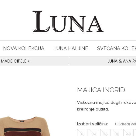
NOVA KOLEKCIJA
LUNA HALJINE
SVEČANA KOLEK
 MADE CIPELE
>
LUNA & ANA 
MAJICA INGRID
Viskozna majica dugih rukava v
kreiranje outfita.
Izaberi veličinu:
(
Odredi vel
0
34
36
38
40