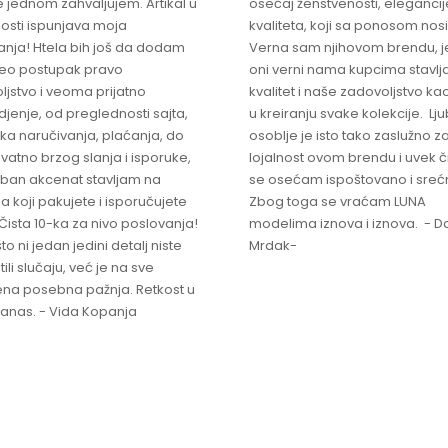
 jednom zahvaljujem. Artikal u
osećaj ženstvenosti, elegancije
osti ispunjava moja
kvaliteta, koji sa ponosom nos
anja! Htela bih još da dodam
Verna sam njihovom brendu, j
ceo postupak pravo
oni verni nama kupcima stavlja
ljstvo i veoma prijatno
kvalitet i naše zadovoljstvo ka
jenje, od preglednosti sajta,
u kreiranju svake kolekcije. L
ka naručivanja, plaćanja, do
osoblje je isto tako zaslužno z
vatno brzog slanja i isporuke,
lojalnost ovom brendu i uvek 
ban akcenat stavljam na
se osećam ispoštovano i sreć
a koji pakujete i isporučujete
Zbog toga se vraćam LUNA
Čista 10-ka za nivo poslovanja!
modelima iznova i iznova. - Da
što ni jedan jedini detalj niste
Mrdak-
ili slučaju, već je na sve
na posebna pažnja. Retkost u
 danas. - Vida Kopanja