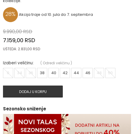
kolekcije.
28
%
Akcija traje od 10. jula do 7. septembra
9.990,00
RSD
7.159,00
RSD
UŠTEDA:
2.831,00
RSD
Izaberi veličinu:
(
Odredi veličinu
)
0
34
36
38
40
42
44
46
48
50
DODAJ U KORPU
Sezonsko sniženje