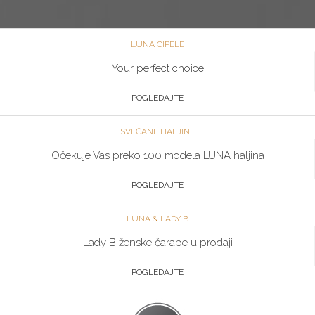
LUNA CIPELE
Your perfect choice
POGLEDAJTE
SVEČANE HALJINE
Očekuje Vas preko 100 modela LUNA haljina
POGLEDAJTE
LUNA & LADY B
Lady B ženske čarape u prodaji
POGLEDAJTE