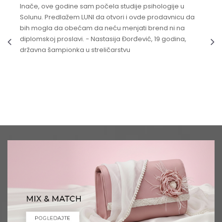
Inače, ove godine sam počela studije psihologije u
Solunu. Predlažem LUNI da otvori i ovde prodavnicu da
bih mogla da obećam da neću menjati brend ni na
diplomskoj proslavi. - Nastasija Đorđević, 19 godina,
državna šampionka u streličarstvu