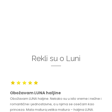
Rekli su o Luni
Obožavam LUNA haljine
Obožavam LUNA haljine. Nekako su u isto vreme i nežne i
romantične i jednostavne, a u njima se osećam kao
princeza. Mala matura,velika matura – haljina LUNA.