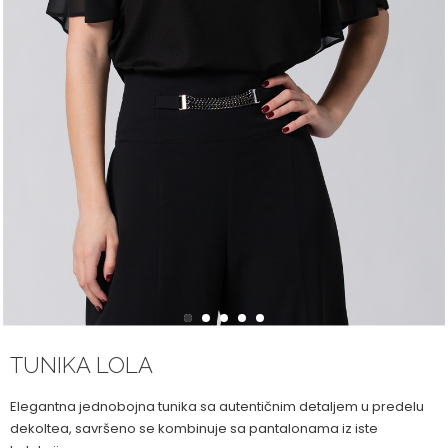
1
2
3
4
5
TUNIKA LOLA
Elegantna jednobojna tunika sa autentičnim detaljem u predelu
dekoltea, savršeno se kombinuje sa pantalonama iz iste