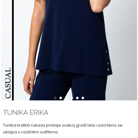
1
2
3
4
5
6
TUNIKA ERIKA
Tunika kratkih rukava pristaje svakoj građi tela i savršeno se
uklapa u različitim outfitima.