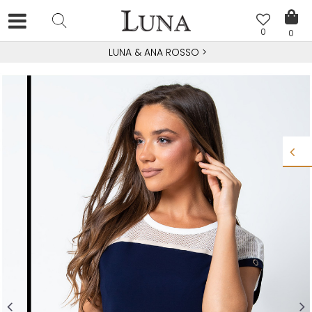
0
0
LUNA & ANA ROSSO
>