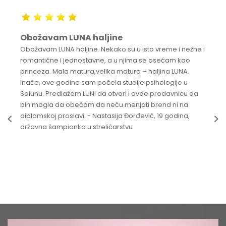
Obožavam LUNA haljine
Obožavam LUNA haljine. Nekako su u isto vreme i nežne i
romantične i jednostavne, a u njima se osećam kao
princeza. Mala matura,velika matura – haljina LUNA.
Inače, ove godine sam počela studije psihologije u
Solunu. Predlažem LUNI da otvori i ovde prodavnicu da
bih mogla da obećam da neću menjati brend ni na
diplomskoj proslavi. - Nastasija Đorđević, 19 godina,
državna šampionka u streličarstvu