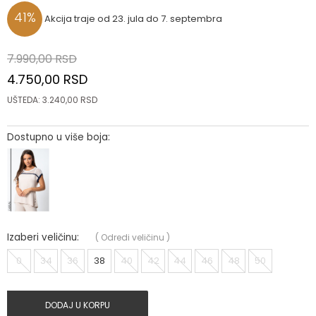
41
%
Akcija traje od 23. jula do 7. septembra
7.990,00
RSD
4.750,00
RSD
UŠTEDA:
3.240,00
RSD
Dostupno u više boja:
Izaberi veličinu:
(
Odredi veličinu
)
0
34
36
38
40
42
44
46
48
50
DODAJ U KORPU