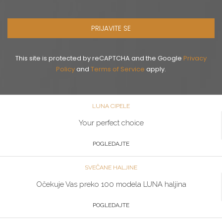
PRIJAVITE SE
This site is protected by reCAPTCHA and the Google
Privacy
Policy
and
Terms of Service
apply.
LUNA CIPELE
Your perfect choice
POGLEDAJTE
SVEČANE HALJINE
Očekuje Vas preko 100 modela LUNA haljina
POGLEDAJTE