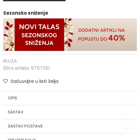
Sezonsko sniženje
BLUZA
Šifra artikla:
9757351
Sačuvajte u listi želja
OPIS
SASTAV
SASTAV POSTAVE