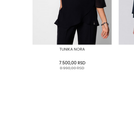
TUNIKA NORA
7.500,00
RSD
8.990,00
RSD
0
34
36-
38
40
42
44
0
46
48
50
DODAJ U KORPU