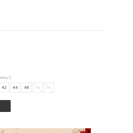
ičinu
)
42
44
46
48
50