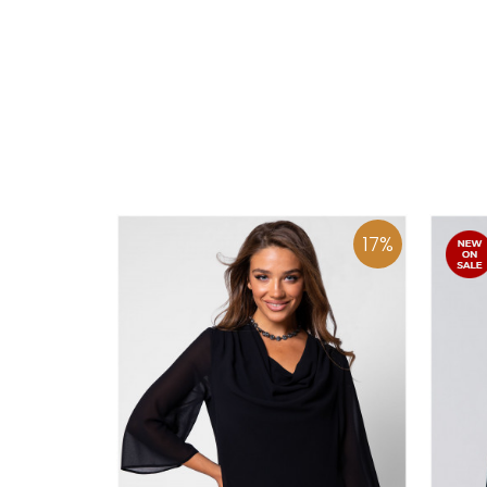
36
:37
:38
:39
40
:41
:42
:43
DODAJ U KORPU
17
%