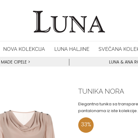
NOVA KOLEKCIJA
LUNA HALJINE
SVEČANA KOLEK
 MADE CIPELE
>
LUNA & ANA 
TUNIKA NORA
Elegantna tunika sa transpar
pantalonama iz iste kolekcije.
33
%