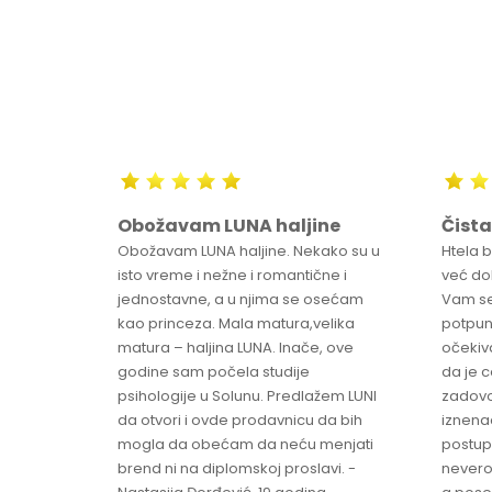
Obožavam LUNA haljine
Čista
sa
Obožavam LUNA haljine. Nekako su u
Htela 
ve
isto vreme i nežne i romantične i
već dob
jednostavne, a u njima se osećam
Vam se
ikica -
kao princeza. Mala matura,velika
potpun
matura – haljina LUNA. Inače, ove
očekiv
godine sam počela studije
da je 
psihologije u Solunu. Predlažem LUNI
zadovo
da otvori i ovde prodavnicu da bih
iznenad
mogla da obećam da neću menjati
postup
brend ni na diplomskoj proslavi. -
nevero