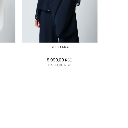
SET KLARA
8.990,00
RSD
11.990,00
RSD
44
0
34
36-
38
40
42
44
46
48
50
DODAJ U KORPU