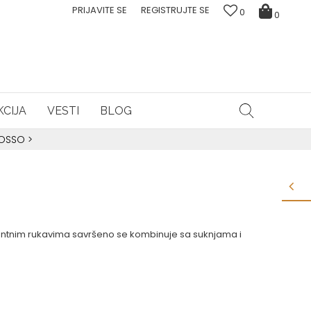
PRIJAVITE SE
REGISTRUJTE SE
0
0
CIJA
VESTI
BLOG
ROSSO
>
entnim rukavima savršeno se kombinuje sa suknjama i