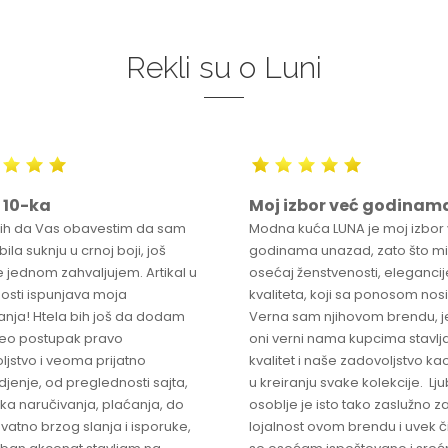
Rekli su o Luni
 10-ka
Moj izbor već godinam
bih da Vas obavestim da sam
Modna kuća LUNA je moj izbor
ila suknju u crnoj boji, još
godinama unazad, zato što mi
 jednom zahvaljujem. Artikal u
osećaj ženstvenosti, elegancije
osti ispunjava moja
kvaliteta, koji sa ponosom nos
anja! Htela bih još da dodam
Verna sam njihovom brendu, j
ceo postupak pravo
oni verni nama kupcima stavlja
ljstvo i veoma prijatno
kvalitet i naše zadovoljstvo ka
jenje, od preglednosti sajta,
u kreiranju svake kolekcije. L
ka naručivanja, plaćanja, do
osoblje je isto tako zaslužno z
vatno brzog slanja i isporuke,
lojalnost ovom brendu i uvek 