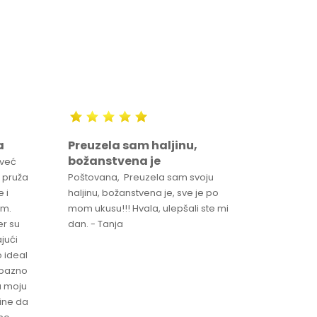
a
Preuzela sam haljinu,
Svaka 
božanstvena je
proizv
 već
 pruža
Poštovana, Preuzela sam svoju
Svaka ča
 i
haljinu, božanstvena je, sve je po
za brzu 
im.
mom ukusu!!! Hvala, ulepšali ste mi
Srdacan 
er su
dan. - Tanja
jući
o ideal
jubazno
a moju
čine da