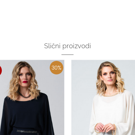
Slični proizvodi
30
%