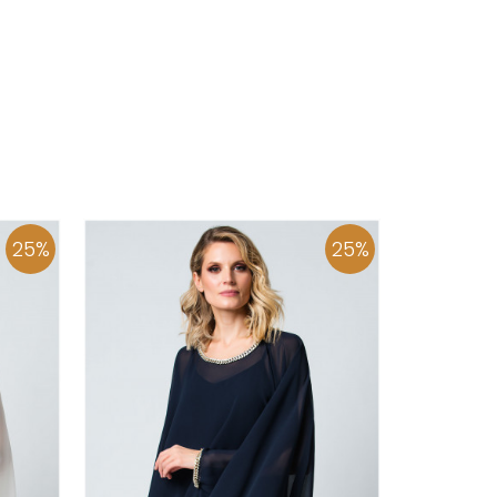
25
%
25
%