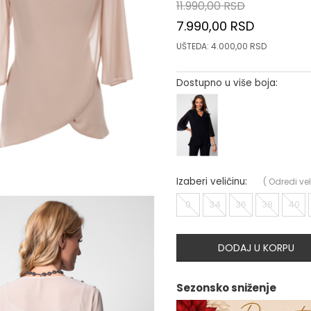
11.990,00
RSD
7.990,00
RSD
UŠTEDA:
4.000,00
RSD
Dostupno u više boja:
Izaberi veličinu:
(
Odredi vel
0
34
36
38
40
DODAJ U KORPU
Sezonsko sniženje