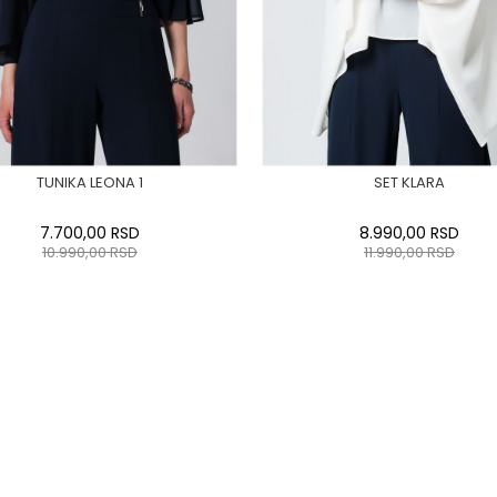
TUNIKA LEONA 1
SET KLARA
7.700,00
RSD
8.990,00
RSD
10.990,00
RSD
11.990,00
RSD
34
36-
38
40
42
44
0
34
36-
38
40
42
46
48
50
46
48
50
DODAJ U KORPU
DODAJ U KORPU