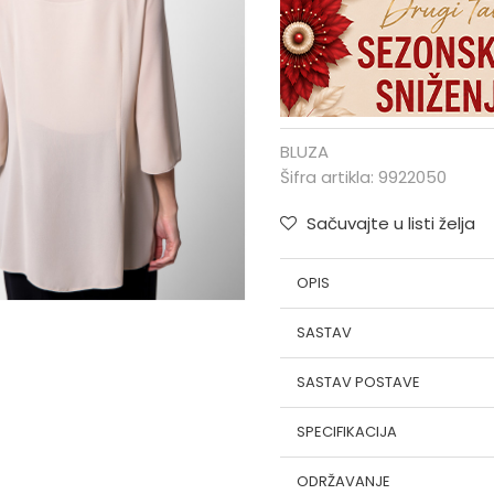
BLUZA
Šifra artikla:
9922050
Sačuvajte u listi želja
OPIS
SASTAV
SASTAV POSTAVE
SPECIFIKACIJA
ODRŽAVANJE