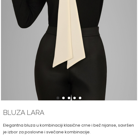
1
2
3
4
5
BLUZA LARA
Elegantna bluza u kombinaciji klasične crne i bež nijanse, savršen
je izbor za poslovne i svečane kombinacije.