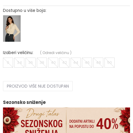
Dostupno u više boja:
Izaberi veličinu:
(
Odredi veličinu
)
0
34
36
38
40
42
44
46
48
50
PROIZVOD VIŠE NIJE DOSTUPAN
Sezonsko sniženje