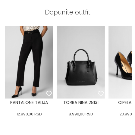
Dopunite outfit
PANTALONE TALIJA
TORBA NINA 28131
CIPELA 
12.990,00
RSD
8.990,00
RSD
23.990,