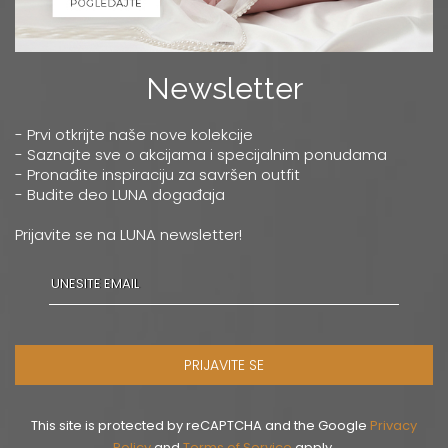
Newsletter
- Prvi otkrijte naše nove kolekcije
- Saznajte sve o akcijama i specijalnim ponudama
- Pronađite inspiraciju za savršen outfit
- Budite deo LUNA događaja
Prijavite se na LUNA newsletter!
PRIJAVITE SE
This site is protected by reCAPTCHA and the Google
Privacy
Policy
and
Terms of Service
apply.