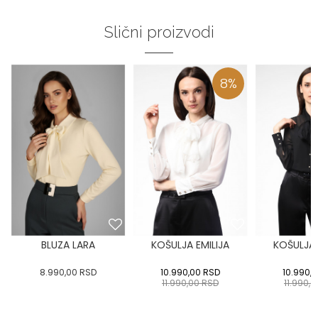
Slični proizvodi
8
%
BLUZA LARA
KOŠULJA EMILIJA
KOŠULJA 
8.990,00
RSD
10.990,00
RSD
10.990,
11.990,00
RSD
11.990,