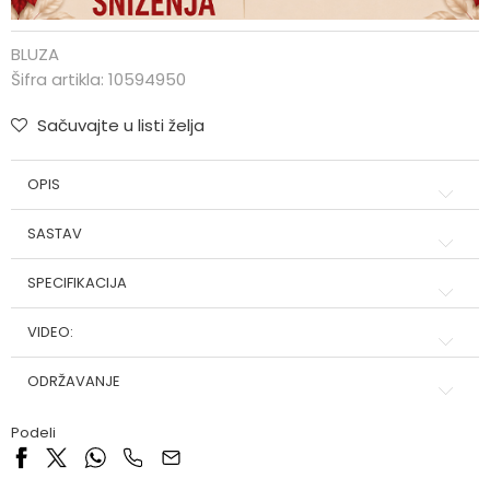
BLUZA
Šifra artikla:
10594950
Sačuvajte u listi želja
OPIS
SASTAV
SPECIFIKACIJA
VIDEO:
ODRŽAVANJE
Podeli