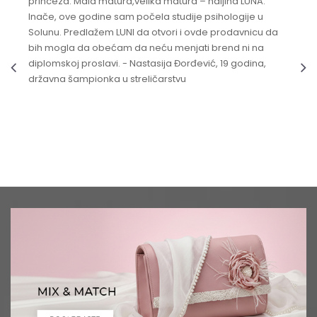
princeza. Mala matura,velika matura – haljina LUNA.
Inače, ove godine sam počela studije psihologije u
Solunu. Predlažem LUNI da otvori i ovde prodavnicu da
bih mogla da obećam da neću menjati brend ni na
diplomskoj proslavi. - Nastasija Đorđević, 19 godina,
državna šampionka u streličarstvu