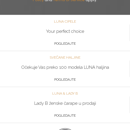
LUNA CIPELE
Your perfect choice
POGLEDAJTE
SVEČANE HALJINE
Očekuje Vas preko 100 modela LUNA haljina
POGLEDAJTE
LUNA & LADY B
Lady B ženske čarape u prodaji
POGLEDAJTE