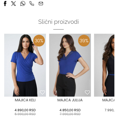
Slični proizvodi
30
%
39
%
MAJICA KELI
MAJICA JULIJA
MAJICA 
4.890,00
RSD
4.850,00
RSD
7.990,0
6.990,00
RSD
7.990,00
RSD