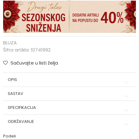
BLUZA
Šifra artikla:
10741992
Sačuvajte u listi želja
OPIS
SASTAV
SPECIFIKACIJA
ODRŽAVANJE
Podeli