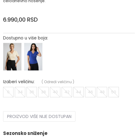
celodnevno nošenje.
6.990,00
RSD
Dostupno u više boja:
Izaberi veličinu:
(
Odredi veličinu
)
0
34
36
38
40
42
44
46
48
50
PROIZVOD VIŠE NIJE DOSTUPAN
Sezonsko sniženje