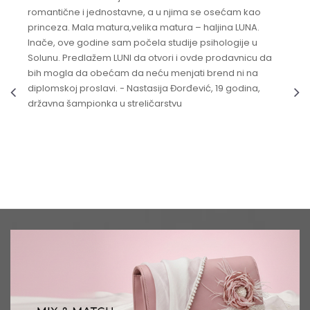
romantične i jednostavne, a u njima se osećam kao
princeza. Mala matura,velika matura – haljina LUNA.
Inače, ove godine sam počela studije psihologije u
Solunu. Predlažem LUNI da otvori i ovde prodavnicu da
bih mogla da obećam da neću menjati brend ni na
diplomskoj proslavi. - Nastasija Đorđević, 19 godina,
državna šampionka u streličarstvu