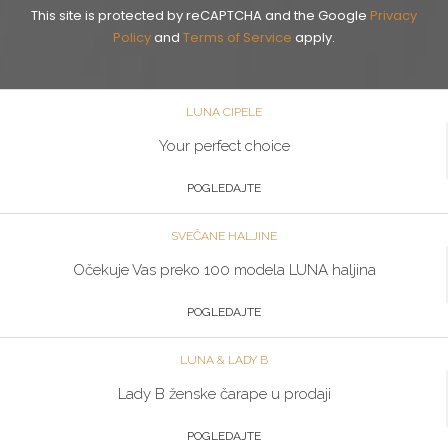
This site is protected by reCAPTCHA and the Google
Privacy
Policy
and
Terms of Service
apply.
LUNA CIPELE
Your perfect choice
POGLEDAJTE
SVEČANE HALJINE
Očekuje Vas preko 100 modela LUNA haljina
POGLEDAJTE
LUNA & LADY B
Lady B ženske čarape u prodaji
POGLEDAJTE