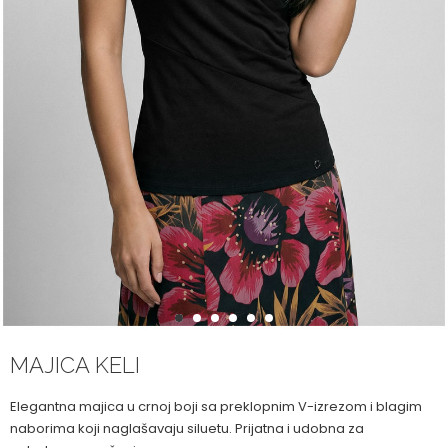
1
2
3
4
5
6
MAJICA KELI
Elegantna majica u crnoj boji sa preklopnim V-izrezom i blagim
naborima koji naglašavaju siluetu. Prijatna i udobna za