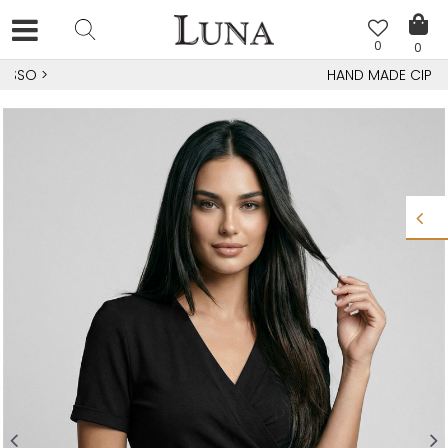
0
0
HAND MADE CIPELE
>