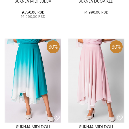
SUKNJA MIDI JULIJA
SUKNJA DUGA KELI
9.750,00
RSD
14.990,00
RSD
14.990,00
RSD
0
34
36-
38
40
0
34
36-
38
40
42
44
46
48
50
42
44
46
48
50
30
%
30
%
DODAJ U KORPU
DODAJ U KORPU
SUKNJA MIDI DOLI
SUKNJA MIDI DOLI