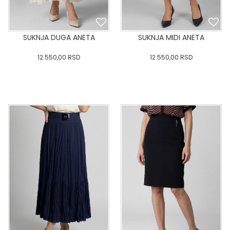
SUKNJA DUGA ANETA
SUKNJA MIDI ANETA
12.550,00
RSD
12.550,00
RSD
0
34
36-
38
40
0
34
36-
38
40
42
44
46
48
50
42
44
46
48
50
DODAJ U KORPU
DODAJ U KORPU