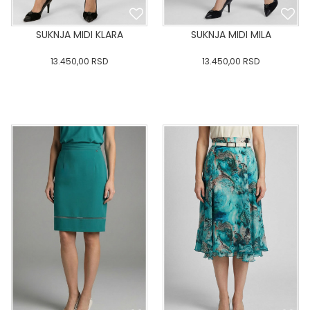
SUKNJA MIDI KLARA
SUKNJA MIDI MILA
13.450,00
RSD
13.450,00
RSD
0
34
36-
38
40
0
34
36-
38
40
42
44
46
48
50
42
44
46
48
50
DODAJ U KORPU
DODAJ U KORPU