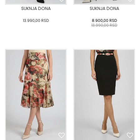
SUKNJA DONA
SUKNJA DONA
13.990,00
RSD
8.900,00
RSD
13.990,00
RSD
0
34
36-
38
40
0
34
36-
38
40
42
44
46
48
50
42
44
46
48
50
DODAJ U KORPU
DODAJ U KORPU