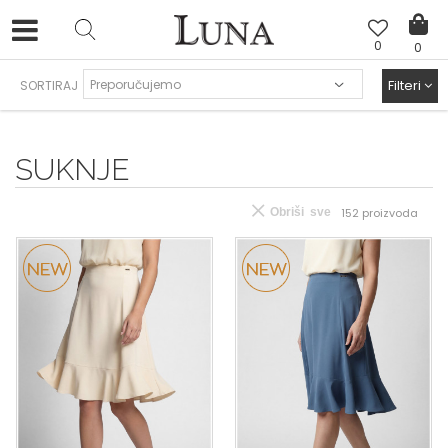
0
0
HAND MADE CIPELE
>
Filteri
SORTIRAJ
SUKNJE
Obriši sve
152
proizvoda