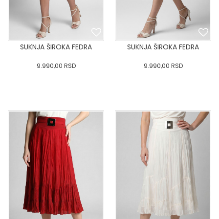
SUKNJA ŠIROKA FEDRA
SUKNJA ŠIROKA FEDRA
9.990,00
RSD
9.990,00
RSD
0
34
36-
38
40
0
34
36-
38
40
42
44
46
48
50
42
44
46
48
50
DODAJ U KORPU
DODAJ U KORPU