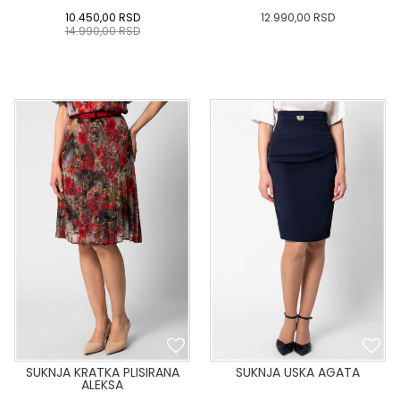
10.450,00
RSD
12.990,00
RSD
14.990,00
RSD
0
34
36-
38
40
0
34
36-
38
40
42
44
46
48
50
42
44
46
48
50
DODAJ U KORPU
DODAJ U KORPU
SUKNJA KRATKA PLISIRANA
SUKNJA USKA AGATA
ALEKSA