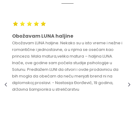
Obožavam LUNA haljine
Obožavam LUNA haljine. Nekako su u isto vreme i nežne i
romantične i jednostavne, a u njima se osećam kao
princeza. Mala matura,velika matura – haljina LUNA.
Inače, ove godine sam počela studije psihologije u
Solunu. Predlažem LUNI da otvori i ovde prodavnicu da
bih mogla da obećam da neću menjati brend ni na
diplomskoj proslavi. - Nastasija Đorđević, 19 godina,
državna šampionka u streličarstvu