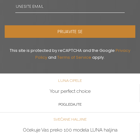
PRIJAVITE SE
This site is protected by reCAPTCHA and the Google
Privacy
Policy
and
Terms of Service
apply.
LUNA CIPELE
Your perfect choice
POGLEDAJTE
SVEČANE HALJINE
Očekuje Vas preko 100 modela LUNA haljina