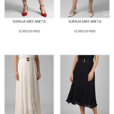
SUKNJA MIDI ANETA
SUKNJA MIDI ANETA
12.550,00
RSD
12.550,00
RSD
0
34
36-
38
40
0
34
36-
38
40
42
44
46
48
50
42
44
46
48
50
DODAJ U KORPU
DODAJ U KORPU