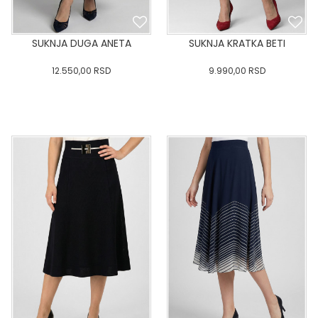
SUKNJA DUGA ANETA
SUKNJA KRATKA BETI
12.550,00
RSD
9.990,00
RSD
0
34
36-
38
40
0
34
36-
38
40
42
44
46
48
50
42
44
46
48
50
DODAJ U KORPU
DODAJ U KORPU