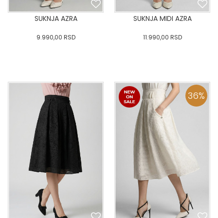
SUKNJA AZRA
SUKNJA MIDI AZRA
9.990,00
RSD
11.990,00
RSD
0
34
36-
38
40
0
34
36-
38
40
42
44
46
48
50
42
44
46
48
50
36
%
DODAJ U KORPU
DODAJ U KORPU