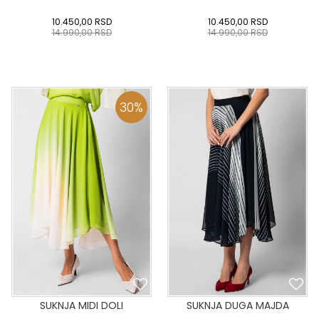
10.450,00
RSD
10.450,00
RSD
14.990,00
RSD
14.990,00
RSD
0
34
36-
38
40
0
34
36-
38
40
42
44
46
48
50
42
44
46
48
50
30
%
DODAJ U KORPU
DODAJ U KORPU
SUKNJA MIDI DOLI
SUKNJA DUGA MAJDA