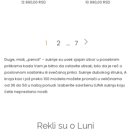
12.990,00
RSD
10.990,00
RSD
0
34
36-
38
40
0
34
36-
38
40
42
44
46
48
50
42
44
46
48
50
1
2
...
7
DODAJ U KORPU
DODAJ U KORPU
Duge, midi, „pencil“ – suknje su uvek sjajan izbor u posebnim
prilikama kada Vam je bitno da ostavite utisak, bilo da je reč o
poslovnom sastanku ili svečanoj prilici. Suknje dubokog struka, A
kroja kao i još preko 100 modela možete pronaći u veličinama
od 36 do 50 u našoj ponudi. Izaberite savršenu LUNA suknju koju
ćete neprestano nositi.
Rekli su o Luni