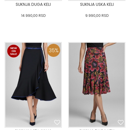
SUKNJA DUGA KELI
SUKNJA USKA KELI
14.990,00
RSD
9.990,00
RSD
0
34
36-
38
40
0
34
36-
38
40
42
44
46
48
50
42
44
46
48
50
35
%
DODAJ U KORPU
DODAJ U KORPU