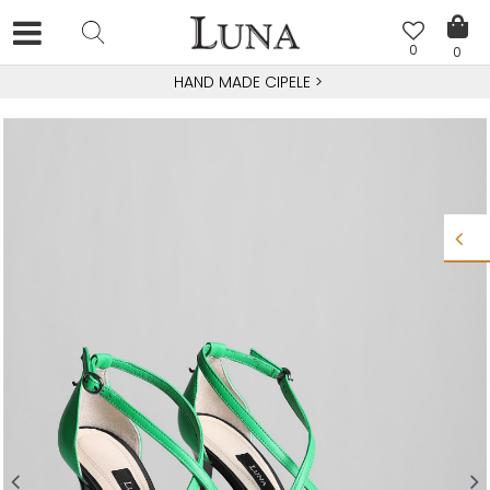
0
0
HAND MADE CIPELE
>