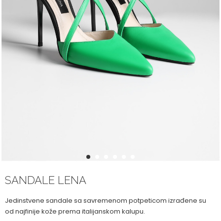
1
2
3
4
5
6
SANDALE LENA
Jedinstvene sandale sa savremenom potpeticom izrađene su
od najfinije kože prema italijanskom kalupu.