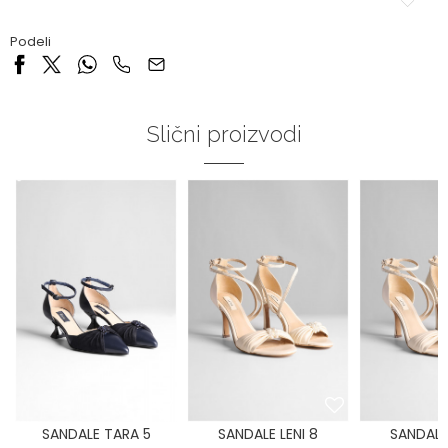
Podeli
Slični proizvodi
SANDALE TARA 5
SANDALE LENI 8
SANDALE 