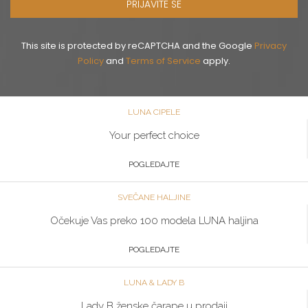
PRIJAVITE SE
This site is protected by reCAPTCHA and the Google
Privacy
Policy
and
Terms of Service
apply.
LUNA CIPELE
Your perfect choice
POGLEDAJTE
SVEČANE HALJINE
Očekuje Vas preko 100 modela LUNA haljina
POGLEDAJTE
LUNA & LADY B
Lady B ženske čarape u prodaji