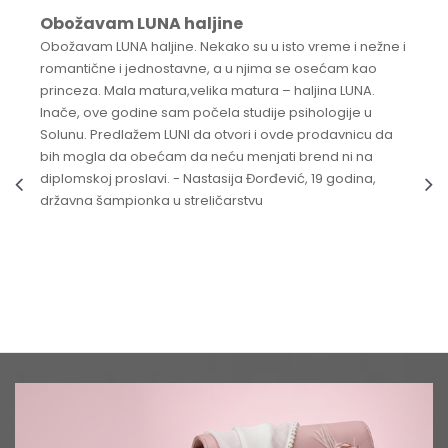
Obožavam LUNA haljine
Obožavam LUNA haljine. Nekako su u isto vreme i nežne i
romantične i jednostavne, a u njima se osećam kao
princeza. Mala matura,velika matura – haljina LUNA.
Inače, ove godine sam počela studije psihologije u
Solunu. Predlažem LUNI da otvori i ovde prodavnicu da
bih mogla da obećam da neću menjati brend ni na
diplomskoj proslavi. - Nastasija Đorđević, 19 godina,
državna šampionka u streličarstvu