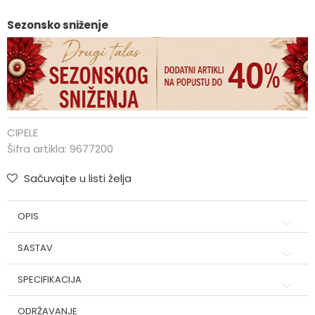
Sezonsko sniženje
CIPELE
Šifra artikla:
9677200
Sačuvajte u listi želja
OPIS
SASTAV
SPECIFIKACIJA
ODRŽAVANJE