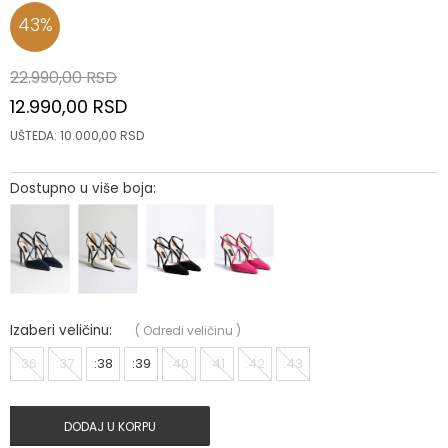
43
%
22.990,00
RSD
12.990,00
RSD
UŠTEDA:
10.000,00
RSD
Dostupno u više boja:
Izaberi veličinu:
(
Odredi veličinu
)
:36
:37
:38
:39
:40
:41
:42
:43
DODAJ U KORPU