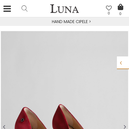
0
0
HAND MADE CIPELE
>