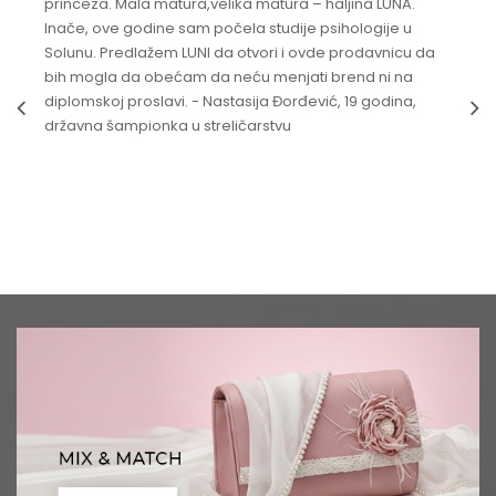
princeza. Mala matura,velika matura – haljina LUNA.
Inače, ove godine sam počela studije psihologije u
Solunu. Predlažem LUNI da otvori i ovde prodavnicu da
bih mogla da obećam da neću menjati brend ni na
diplomskoj proslavi. - Nastasija Đorđević, 19 godina,
državna šampionka u streličarstvu