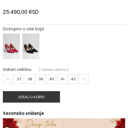
25.490,00
RSD
Dostupno u više boja:
Izaberi veličinu:
(
Odredi veličinu
)
:36
:37
:38
:39
:40
:41
:42
:43
DODAJ U KORPU
Sezonsko sniženje