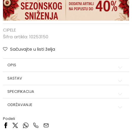
CIPELE
Šifra artikla:
10253150
Sačuvajte u listi želja
OPIS
SASTAV
SPECIFIKACIJA
ODRŽAVANJE
Podeli