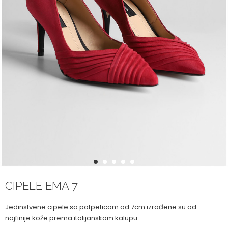
1
2
3
4
5
CIPELE EMA 7
Jedinstvene cipele sa potpeticom od 7cm izrađene su od
najfinije kože prema italijanskom kalupu.