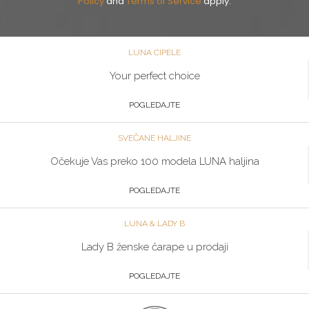
Policy
and
Terms of Service
apply.
LUNA CIPELE
Your perfect choice
POGLEDAJTE
SVEČANE HALJINE
Očekuje Vas preko 100 modela LUNA haljina
POGLEDAJTE
LUNA & LADY B
Lady B ženske čarape u prodaji
POGLEDAJTE