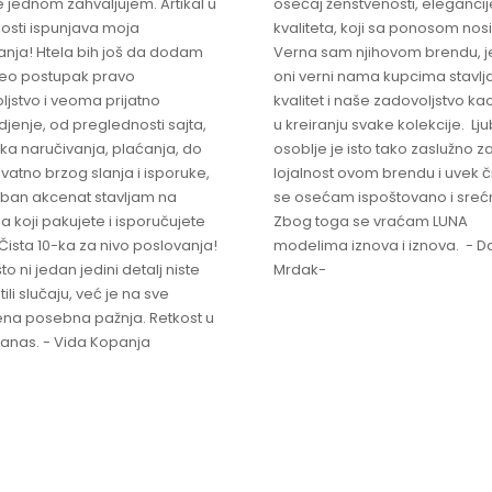
 jednom zahvaljujem. Artikal u
osećaj ženstvenosti, elegancije
osti ispunjava moja
kvaliteta, koji sa ponosom nos
anja! Htela bih još da dodam
Verna sam njihovom brendu, j
ceo postupak pravo
oni verni nama kupcima stavlja
ljstvo i veoma prijatno
kvalitet i naše zadovoljstvo ka
jenje, od preglednosti sajta,
u kreiranju svake kolekcije. L
ka naručivanja, plaćanja, do
osoblje je isto tako zaslužno z
vatno brzog slanja i isporuke,
lojalnost ovom brendu i uvek 
ban akcenat stavljam na
se osećam ispoštovano i sreć
a koji pakujete i isporučujete
Zbog toga se vraćam LUNA
Čista 10-ka za nivo poslovanja!
modelima iznova i iznova. - Da
što ni jedan jedini detalj niste
Mrdak-
ili slučaju, već je na sve
na posebna pažnja. Retkost u
 danas. - Vida Kopanja