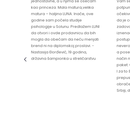
jednostavne, a u njima se osećam
Vam se
ikica -
kao princeza. Mala matura,velika
potpun
matura – haljina LUNA. Inače, ove
očekiv
godine sam počela studije
da je 
psihologije u Solunu. Predlažem LUNI
zadovo
da otvori i ovde prodavnicu da bih
iznenad
mogla da obećam da neću menjati
postup
brend ni na diplomskoj proslavi. -
nevero
Nastasija Đorđević, 19 godina,
a pose
državna šampionka u streličarstvu
način n
paket. 
I za to 
prepust
obraće
Srbiji,