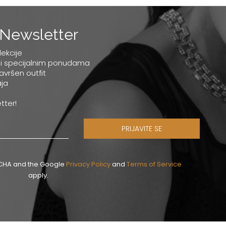
Newsletter
lekcije
 i specijalnim ponudama
savršen outfit
ja
tter!
PRIJAVITE SE
PTCHA and the Google
Privacy Policy
and
Terms of Service
apply.