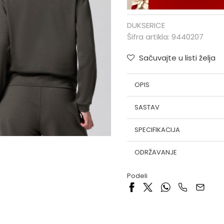
DUKSERICE
Šifra artikla:
9440207
Sačuvajte u listi želja
OPIS
SASTAV
SPECIFIKACIJA
ODRŽAVANJE
Podeli