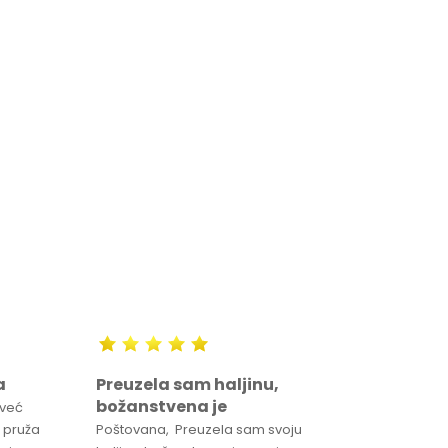
44
a
Preuzela sam haljinu,
Svaka 
božanstvena je
proizv
 već
 pruža
Poštovana, Preuzela sam svoju
Svaka ča