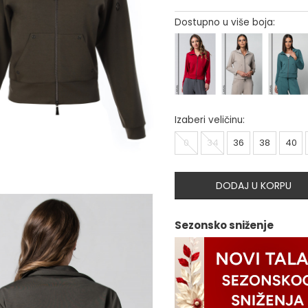
Dostupno u više boja:
Izaberi veličinu:
0
34
36
38
40
DODAJ U KORPU
Sezonsko sniženje