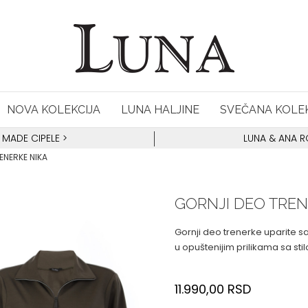
NOVA KOLEKCIJA
LUNA HALJINE
SVEČANA KOLEK
 MADE CIPELE
>
LUNA & ANA 
ENERKE NIKA
GORNJI DEO TREN
Gornji deo trenerke uparite sa
u opuštenijim prilikama sa sti
11.990,00
RSD