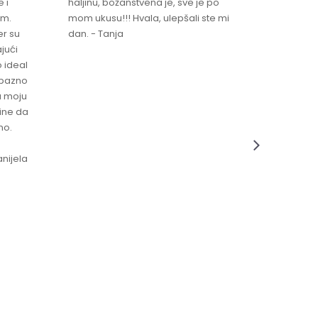
 i
haljinu, božanstvena je, sve je po
za brzu 
im.
mom ukusu!!! Hvala, ulepšali ste mi
Srdacan 
er su
dan. - Tanja
jući
o ideal
jubazno
a moju
čine da
no.
nijela