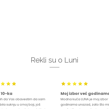
34
36-
38
40
42
44
0
34
36-
38
40
42
46
48
50
46
48
50
DODAJ U KORPU
DODAJ U KORPU
Rekli su o Luni
 10-ka
Moj izbor već godinam
bih da Vas obavestim da sam
Modna kuća LUNA je moj izbor
ila suknju u crnoj boji, još
godinama unazad, zato što mi