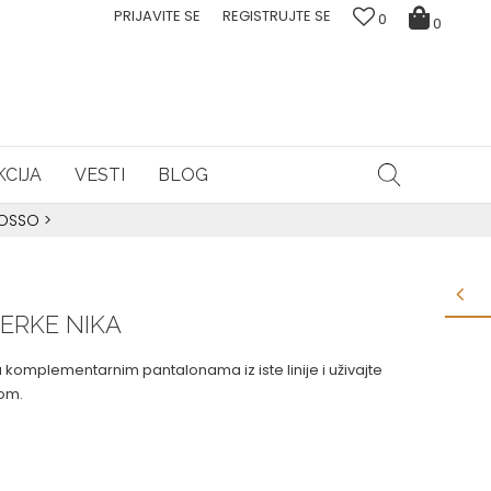
PRIJAVITE SE
REGISTRUJTE SE
0
0
CIJA
VESTI
BLOG
ROSSO
>
ERKE NIKA
 komplementarnim pantalonama iz iste linije i uživajte
lom.