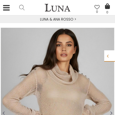
0
0
LUNA & ANA ROSSO
>