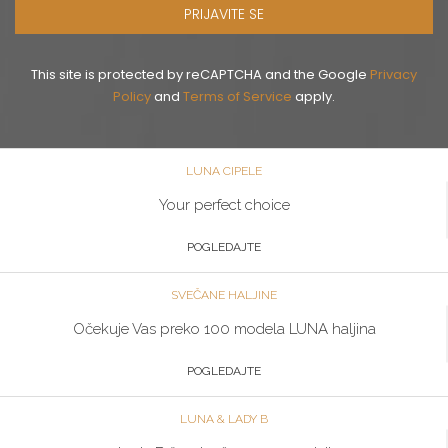
PRIJAVITE SE
This site is protected by reCAPTCHA and the Google
Privacy
Policy
and
Terms of Service
apply.
LUNA CIPELE
Your perfect choice
POGLEDAJTE
SVEČANE HALJINE
Očekuje Vas preko 100 modela LUNA haljina
POGLEDAJTE
LUNA & LADY B