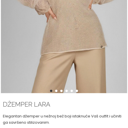
1
2
3
4
5
6
DŽEMPER LARA
Elegantan džemper u nežnoj bež boji istaknuće Vaš outfit i učiniti
ga savršeno stilizovanim.