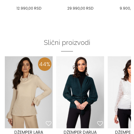
12.990,00
RSD
29.990,00
RSD
9.900,0
Slični proizvodi
44
%
DŽEMPER LARA
DŽEMPER DARIJA
DŽEMPER 