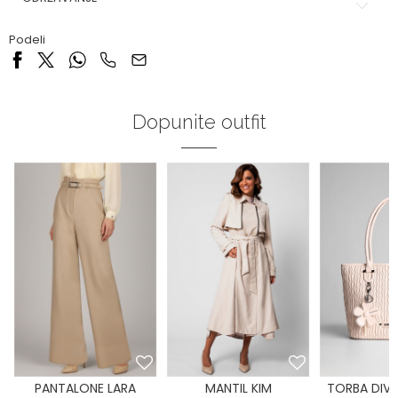
Podeli
Dopunite outfit
PANTALONE LARA
MANTIL KIM
TORBA DIV