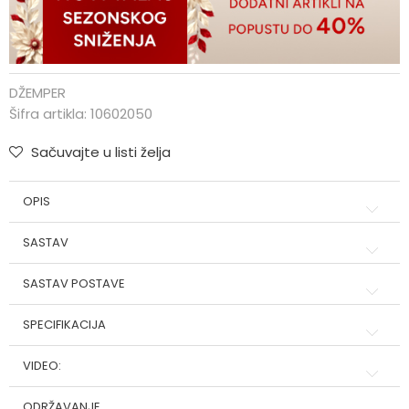
DŽEMPER
Šifra artikla:
10602050
Sačuvajte u listi želja
OPIS
SASTAV
SASTAV POSTAVE
SPECIFIKACIJA
VIDEO:
ODRŽAVANJE