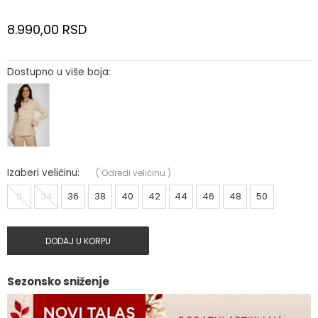
8.990,00
RSD
Dostupno u više boja:
Izaberi veličinu:
(
Odredi veličinu
)
0
34
36
38
40
42
44
46
48
50
DODAJ U KORPU
Sezonsko sniženje