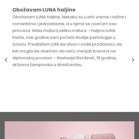
Obožavam LUNA haljine
Obožavam LUNA haljine. Nekako su u isto vreme i nežne i
romantične i jednostavne, a u njima se osećam kao
princeza. Mala matura,velika matura – haljina LUNA.
Inače, ove godine sam počela studije psihologije u
Solunu. Predlažem LUNI da otvori i ovde prodavnicu da
bih mogla da obećam da neću menjati brend ni na
diplomskoj proslavi. - Nastasija Đorđević, 19 godina,
državna šampionka u streličarstvu