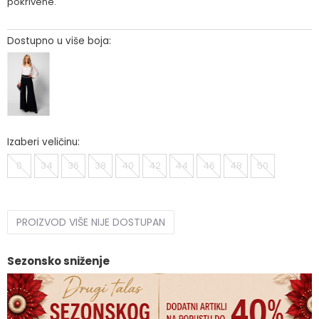
pokrivene.
Dostupno u više boja:
Izaberi veličinu:
0
34
36
38
40
42
44
46
48
50
PROIZVOD VIŠE NIJE DOSTUPAN
Sezonsko sniženje