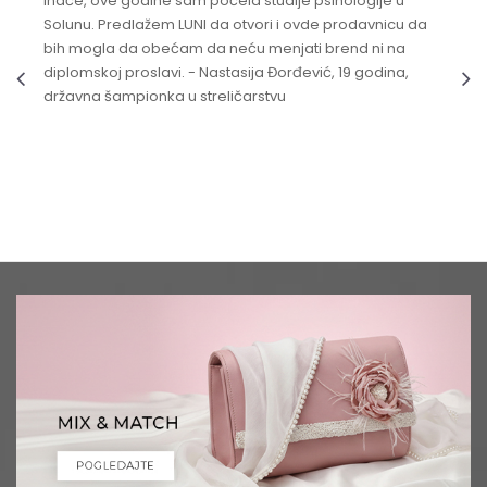
Inače, ove godine sam počela studije psihologije u
Solunu. Predlažem LUNI da otvori i ovde prodavnicu da
bih mogla da obećam da neću menjati brend ni na
diplomskoj proslavi. - Nastasija Đorđević, 19 godina,
državna šampionka u streličarstvu