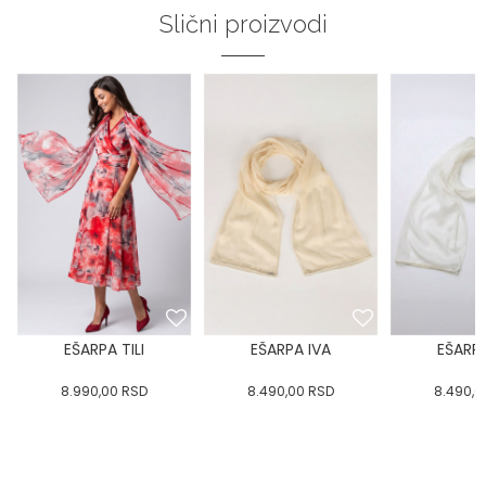
Slični proizvodi
EŠARPA TILI
EŠARPA IVA
EŠARPA
8.990,00
RSD
8.490,00
RSD
8.490,0