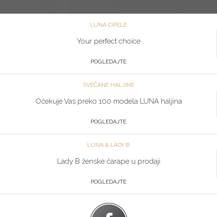
LUNA CIPELE
Your perfect choice
POGLEDAJTE
SVEČANE HALJINE
Očekuje Vas preko 100 modela LUNA haljina
POGLEDAJTE
LUNA & LADY B
Lady B ženske čarape u prodaji
POGLEDAJTE