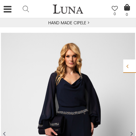
0
0
HAND MADE CIPELE
>