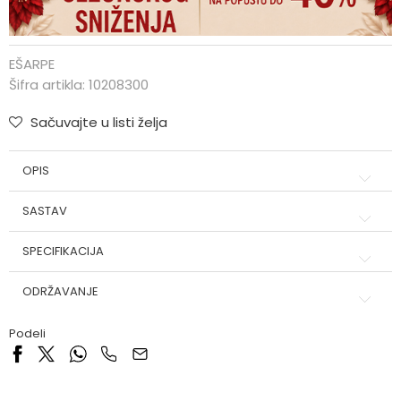
EŠARPE
Šifra artikla:
10208300
Sačuvajte u listi želja
OPIS
SASTAV
SPECIFIKACIJA
ODRŽAVANJE
Podeli