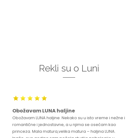
Rekli su o Luni
Obožavam LUNA haljine
Obožavam LUNA haljine. Nekako su u isto vreme i nežne i
romantične i jednostavne, a u njima se osećam kao
princeza. Mala matura,velika matura – haljina LUNA.