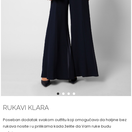
1
2
3
4
RUKAVI KLARA
Poseban dodatak svakom outfitu koji omogućava da haljine bez
rukava nosite i u prilikama kada želite da Vam ruke budu