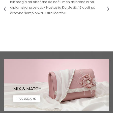
bih mogla da obećam da neću menjati brend ni na
diplomskoj proslavi. - Nastasija Đorđević, 19 godina,
državna šampionka u streličarstvu