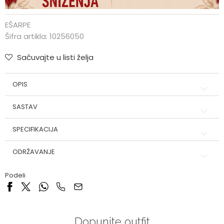
EŠARPE
Šifra artikla:
10256050
Sačuvajte u listi želja
OPIS
SASTAV
SPECIFIKACIJA
ODRŽAVANJE
Podeli
Dopunite outfit