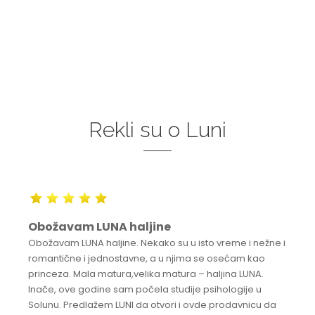
Rekli su o Luni
Obožavam LUNA haljine
Obožavam LUNA haljine. Nekako su u isto vreme i nežne i
romantične i jednostavne, a u njima se osećam kao
princeza. Mala matura,velika matura – haljina LUNA.
Inače, ove godine sam počela studije psihologije u
Solunu. Predlažem LUNI da otvori i ovde prodavnicu da