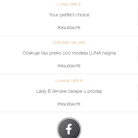
LUNA CIPELE
Your perfect choice
POGLEDAJTE
SVEČANE HALJINE
Očekuje Vas preko 100 modela LUNA haljina
POGLEDAJTE
LUNA & LADY B
Lady B ženske čarape u prodaji
POGLEDAJTE