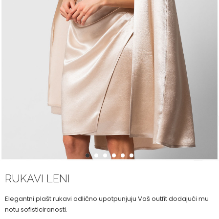
1
2
3
4
5
6
RUKAVI LENI
Elegantni plašt rukavi odlično upotpunjuju Vaš outfit dodajući mu
notu sofisticiranosti.