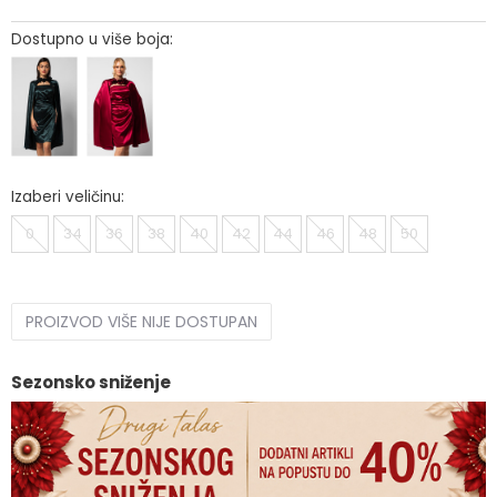
Dostupno u više boja:
Izaberi veličinu:
0
34
36
38
40
42
44
46
48
50
PROIZVOD VIŠE NIJE DOSTUPAN
Sezonsko sniženje