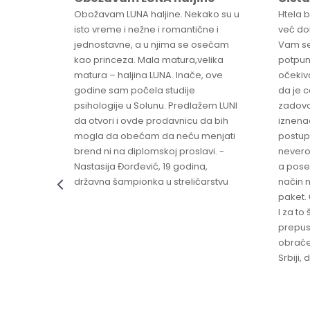
sa
Obožavam LUNA haljine. Nekako su u
Htela 
ve
isto vreme i nežne i romantične i
već dob
jednostavne, a u njima se osećam
Vam se
ikica -
kao princeza. Mala matura,velika
potpun
matura – haljina LUNA. Inače, ove
očekiv
godine sam počela studije
da je 
psihologije u Solunu. Predlažem LUNI
zadovo
da otvori i ovde prodavnicu da bih
iznenad
mogla da obećam da neću menjati
postup
brend ni na diplomskoj proslavi. -
nevero
Nastasija Đorđević, 19 godina,
a pose
državna šampionka u streličarstvu
način n
paket. 
I za to 
prepust
obraće
Srbiji,