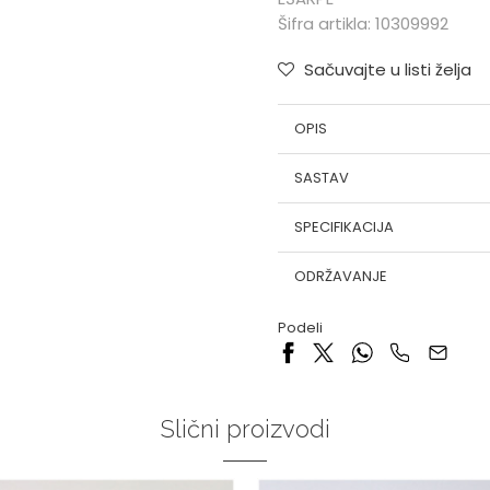
Šifra artikla:
10309992
Sačuvajte u listi želja
OPIS
SASTAV
SPECIFIKACIJA
ODRŽAVANJE
Podeli
Slični proizvodi