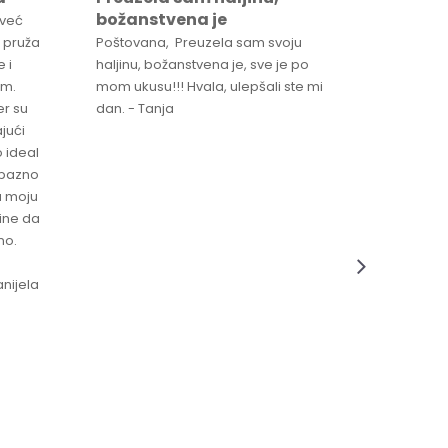
božanstvena je
proizv
 već
 pruža
Poštovana, Preuzela sam svoju
Svaka ča
 i
haljinu, božanstvena je, sve je po
za brzu 
im.
mom ukusu!!! Hvala, ulepšali ste mi
Srdacan 
er su
dan. - Tanja
jući
o ideal
jubazno
a moju
čine da
no.
nijela