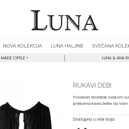
NOVA KOLEKCIJA
LUNA HALJINE
SVEČANA KOLEK
 MADE CIPELE
>
LUNA & ANA 
RUKAVI DEBI
Poseban dodatak svakom outfi
prilikama kada želite da Vam
Dostupno u više boja: