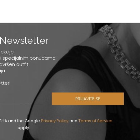
Newsletter
lekcije
 i specijalnim ponudama
savršen outfit
ja
tter!
PRIJAVITE SE
PTCHA and the Google
Privacy Policy
and
Terms of Service
apply.