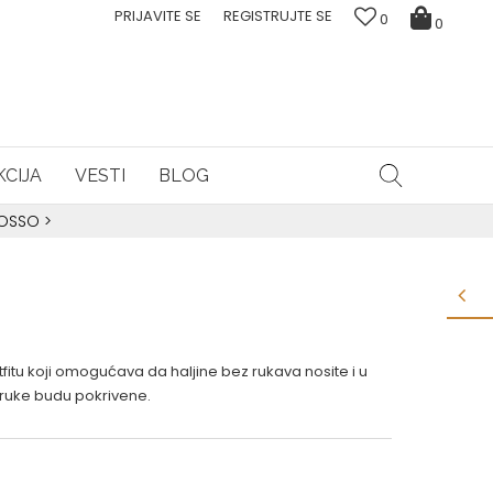
PRIJAVITE SE
REGISTRUJTE SE
0
0
CIJA
VESTI
BLOG
ROSSO
>
tu koji omogućava da haljine bez rukava nosite i u
 ruke budu pokrivene.