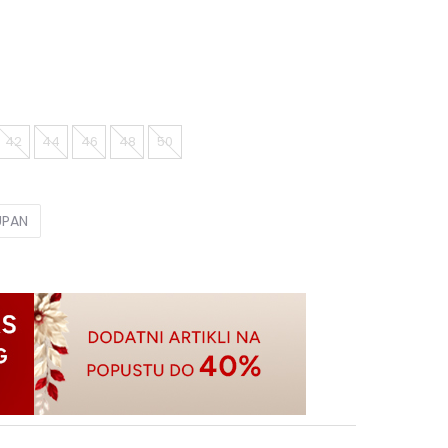
42
44
46
48
50
UPAN