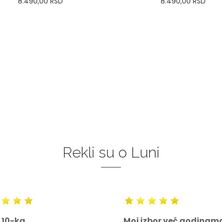
8.490,00
RSD
8.490,00
RSD
34
36-
38
40
42
44
0
34
36-
38
40
42
46
48
50
46
48
50
DODAJ U KORPU
DODAJ U KORPU
Rekli su o Luni
 10-ka
Moj izbor već godinam