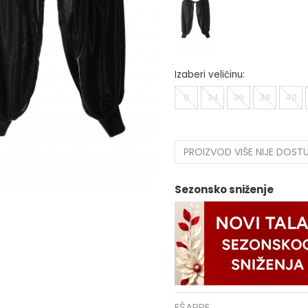
Izaberi veličinu:
0
34
36
38
40
PROIZVOD VIŠE NIJE DOST
Sezonsko sniženje
EŠARPE