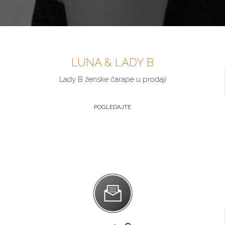
LUNA & LADY B
Lady B ženske čarape u prodaji
POGLEDAJTE