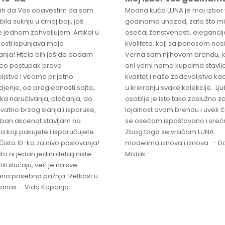
bih da Vas obavestim da sam
Modna kuća LUNA je moj izbor
ila suknju u crnoj boji, još
godinama unazad, zato što mi
 jednom zahvaljujem. Artikal u
osećaj ženstvenosti, elegancije
osti ispunjava moja
kvaliteta, koji sa ponosom nos
anja! Htela bih još da dodam
Verna sam njihovom brendu, j
ceo postupak pravo
oni verni nama kupcima stavlja
ljstvo i veoma prijatno
kvalitet i naše zadovoljstvo ka
jenje, od preglednosti sajta,
u kreiranju svake kolekcije. L
ka naručivanja, plaćanja, do
osoblje je isto tako zaslužno z
vatno brzog slanja i isporuke,
lojalnost ovom brendu i uvek 
ban akcenat stavljam na
se osećam ispoštovano i sreć
a koji pakujete i isporučujete
Zbog toga se vraćam LUNA
Čista 10-ka za nivo poslovanja!
modelima iznova i iznova. - Da
što ni jedan jedini detalj niste
Mrdak-
ili slučaju, već je na sve
na posebna pažnja. Retkost u
 danas. - Vida Kopanja