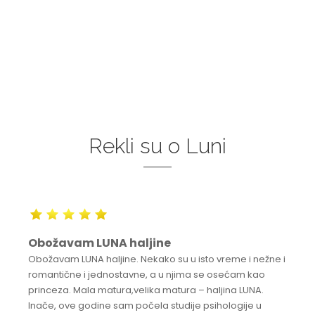
Rekli su o Luni
Obožavam LUNA haljine
Obožavam LUNA haljine. Nekako su u isto vreme i nežne i
romantične i jednostavne, a u njima se osećam kao
princeza. Mala matura,velika matura – haljina LUNA.
Inače, ove godine sam počela studije psihologije u