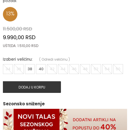
pozadi.
13
%
11.500,00
RSD
9.990,00
RSD
UŠTEDA:
1.510,00
RSD
Izaberi veličinu:
(
Odredi veličinu
)
34
36
38
40
42
44
46
48
52
54
50
DODAJ U KORPU
Sezonsko sniženje