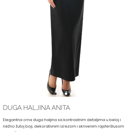
1
2
3
4
5
DUGA HALJINA ANITA
Elegantna crna duga haljina sa kontrastnim detaljima u beloj i
nežno žutoj boji, dekorativnim izrezom i skrivenim rajsferšlusom