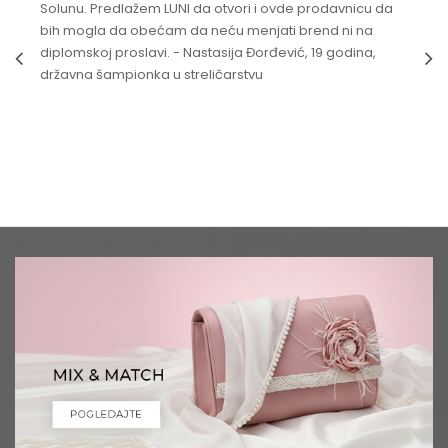
Solunu. Predlažem LUNI da otvori i ovde prodavnicu da
bih mogla da obećam da neću menjati brend ni na
diplomskoj proslavi. - Nastasija Đorđević, 19 godina,
državna šampionka u streličarstvu