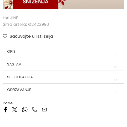
HALJINE
Šifra artikla:
G2423990
Sačuvajte u listi želja
OPIS
SASTAV
SPECIFIKACIJA
ODRŽAVANJE
Podeli