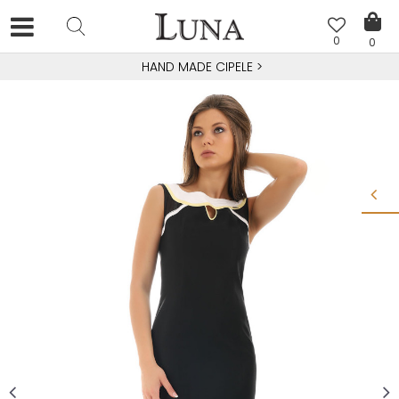
0
0
HAND MADE CIPELE
>