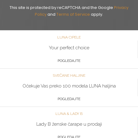
This site is protected by reCAPTCHA and the Google
Privacy
Policy
and
Terms of Service
apply.
LUNA CIPELE
Your perfect choice
POGLEDAJTE
SVEČANE HALJINE
Očekuje Vas preko 100 modela LUNA haljina
POGLEDAJTE
LUNA & LADY B
Lady B ženske čarape u prodaji
POGLEDAJTE