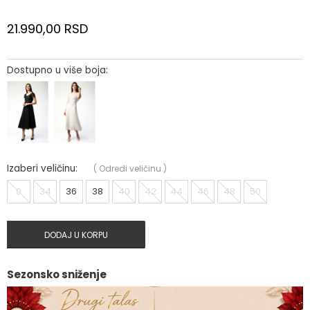
21.990,00
RSD
Dostupno u više boja:
Izaberi veličinu:
(
Odredi veličinu
)
0
34
36
38
40
42
44
46
48
50
DODAJ U KORPU
Sezonsko sniženje