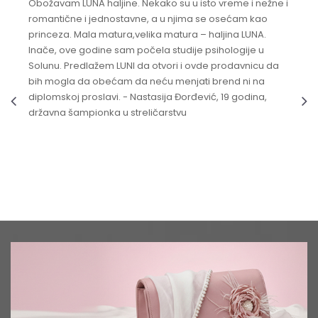
Obožavam LUNA haljine. Nekako su u isto vreme i nežne i
romantične i jednostavne, a u njima se osećam kao
princeza. Mala matura,velika matura – haljina LUNA.
Inače, ove godine sam počela studije psihologije u
Solunu. Predlažem LUNI da otvori i ovde prodavnicu da
bih mogla da obećam da neću menjati brend ni na
diplomskoj proslavi. - Nastasija Đorđević, 19 godina,
državna šampionka u streličarstvu