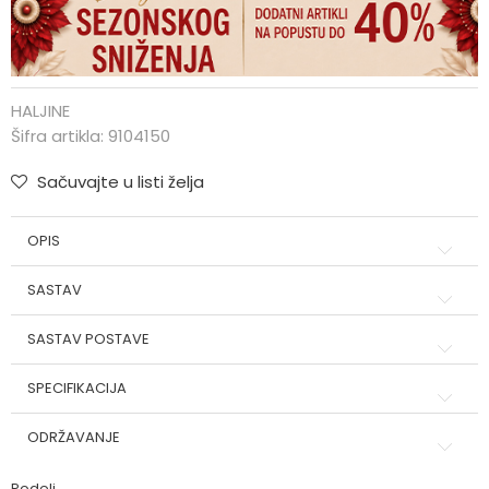
HALJINE
Šifra artikla:
9104150
Sačuvajte u listi želja
OPIS
SASTAV
SASTAV POSTAVE
SPECIFIKACIJA
ODRŽAVANJE
Podeli