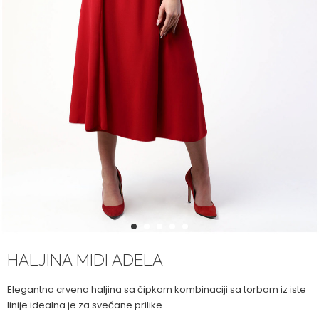
1
2
3
4
5
HALJINA MIDI ADELA
Elegantna crvena haljina sa čipkom kombinaciji sa torbom iz iste
linije idealna je za svečane prilike.