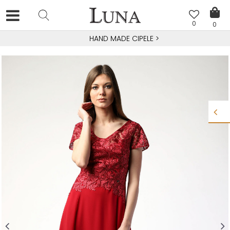
0
0
HAND MADE CIPELE
>