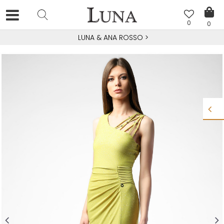
0
0
LUNA & ANA ROSSO
>