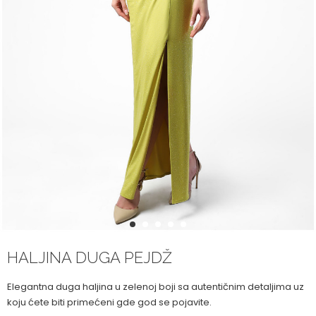
1
2
3
4
5
HALJINA DUGA PEJDŽ
Elegantna duga haljina u zelenoj boji sa autentičnim detaljima uz
koju ćete biti primećeni gde god se pojavite.