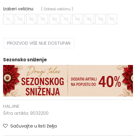
Izaberi veličinu:
(
Odredi veličinu
)
0
34
36
38
40
42
44
46
48
50
PROIZVOD VIŠE NIJE DOSTUPAN
Sezonsko sniženje
HALJINE
Šifra artikla:
9032200
Sačuvajte u listi želja