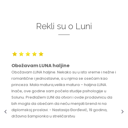
Rekli su o Luni
Obožavam LUNA haljine
Obožavam LUNA haljine. Nekako su u isto vreme i nežne i
romantične i jednostavne, a u njima se osećam kao
princeza. Mala matura,velika matura – haljina LUNA.
Inače, ove godine sam počela studije psihologije u
Solunu. Predlažem LUNI da otvori i ovde prodavnicu da
bih mogla da obećam da neću menjati brend ni na
diplomskoj proslavi. - Nastasija Đorđević, 19 godina,
državna šampionka u streličarstvu