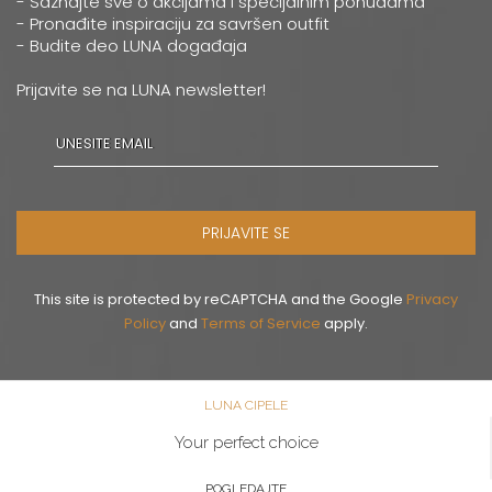
- Saznajte sve o akcijama i specijalnim ponudama
- Pronađite inspiraciju za savršen outfit
- Budite deo LUNA događaja
Prijavite se na LUNA newsletter!
PRIJAVITE SE
This site is protected by reCAPTCHA and the Google
Privacy
Policy
and
Terms of Service
apply.
LUNA CIPELE
Your perfect choice
POGLEDAJTE