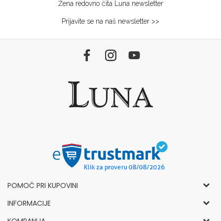
Žena redovno čita Luna newsletter
Prijavite se na naš newsletter >>
POMOĆ PRI KUPOVINI
Opšti uslovi korišćenja i prodaje
INFORMACIJE
Politika privatnosti
Kako kupiti