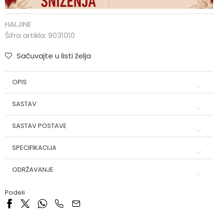
HALJINE
Šifra artikla:
9031010
Sačuvajte u listi želja
OPIS
SASTAV
SASTAV POSTAVE
SPECIFIKACIJA
ODRŽAVANJE
Podeli