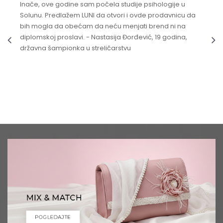
Inače, ove godine sam počela studije psihologije u
Solunu. Predlažem LUNI da otvori i ovde prodavnicu da
bih mogla da obećam da neću menjati brend ni na
diplomskoj proslavi. - Nastasija Đorđević, 19 godina,
državna šampionka u streličarstvu