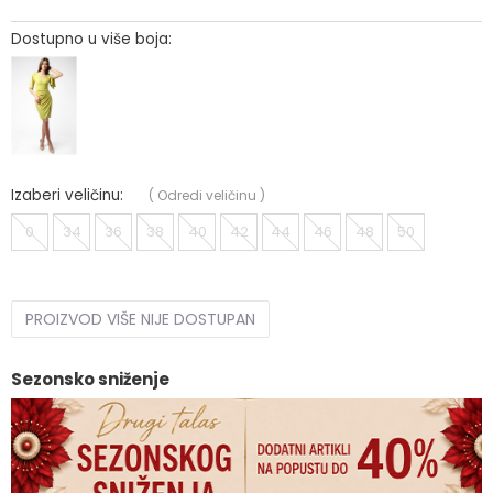
Dostupno u više boja:
Izaberi veličinu:
(
Odredi veličinu
)
0
34
36
38
40
42
44
46
48
50
PROIZVOD VIŠE NIJE DOSTUPAN
Sezonsko sniženje