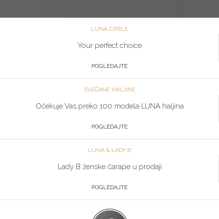
LUNA CIPELE
Your perfect choice
POGLEDAJTE
SVEČANE HALJINE
Očekuje Vas preko 100 modela LUNA haljina
POGLEDAJTE
LUNA & LADY B
Lady B ženske čarape u prodaji
POGLEDAJTE