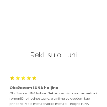
Rekli su o Luni
Obožavam LUNA haljine
Obožavam LUNA haljine. Nekako su u isto vreme i nežne i
romantične i jednostavne, a u njima se osećam kao
princeza. Mala matura,velika matura – haljina LUNA.