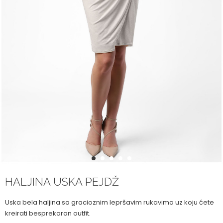
1
2
3
4
5
HALJINA USKA PEJDŽ
Uska bela haljina sa gracioznim lepršavim rukavima uz koju ćete
kreirati besprekoran outfit.