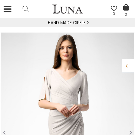
0
0
HAND MADE CIPELE
>