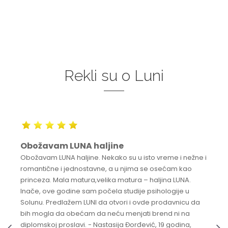
Rekli su o Luni
Obožavam LUNA haljine
Obožavam LUNA haljine. Nekako su u isto vreme i nežne i
romantične i jednostavne, a u njima se osećam kao
princeza. Mala matura,velika matura – haljina LUNA.
Inače, ove godine sam počela studije psihologije u
Solunu. Predlažem LUNI da otvori i ovde prodavnicu da
bih mogla da obećam da neću menjati brend ni na
diplomskoj proslavi. - Nastasija Đorđević, 19 godina,