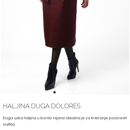
1
2
3
4
5
HALJINA DUGA DOLORES
Duga uska haljina u bordo nijansi idealna je za kreiranje poslovnih
outfita.