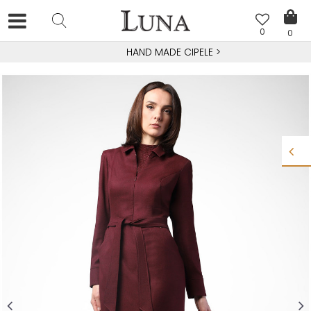
0
0
HAND MADE CIPELE
>