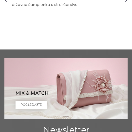
državna šampionka u streličarstvu
Newsletter