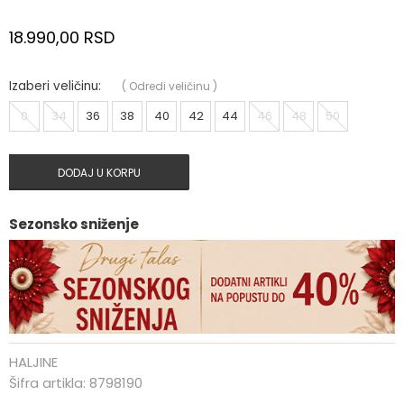
18.990,00
RSD
Izaberi veličinu:
(
Odredi veličinu
)
0
34
36
38
40
42
44
46
48
50
DODAJ U KORPU
Sezonsko sniženje
HALJINE
Šifra artikla:
8798190