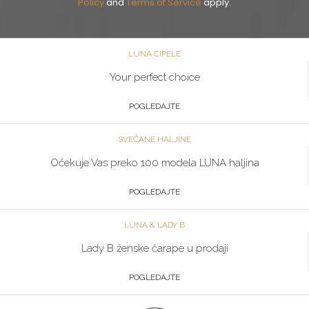
Policy
and
Terms of Service
apply.
LUNA CIPELE
Your perfect choice
POGLEDAJTE
SVEČANE HALJINE
Očekuje Vas preko 100 modela LUNA haljina
POGLEDAJTE
LUNA & LADY B
Lady B ženske čarape u prodaji
POGLEDAJTE