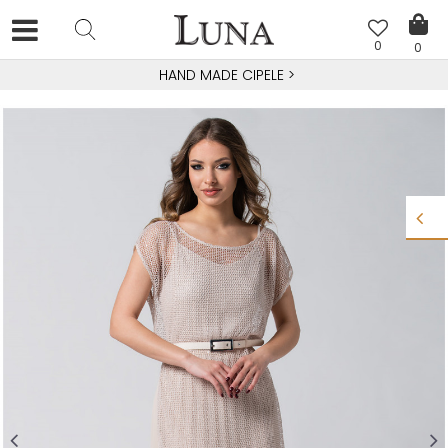
0
0
HAND MADE CIPELE
>