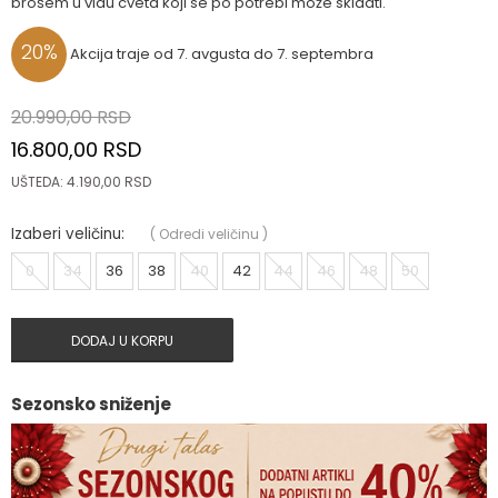
brošem u vidu cveta koji se po potrebi može skidati.
20
%
Akcija traje od 7. avgusta do 7. septembra
20.990,00
RSD
16.800,00
RSD
UŠTEDA:
4.190,00
RSD
Izaberi veličinu:
(
Odredi veličinu
)
0
34
36
38
40
42
44
46
48
50
DODAJ U KORPU
Sezonsko sniženje