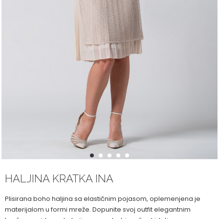
1
2
3
4
5
HALJINA KRATKA INA
Plisirana boho haljina sa elastičnim pojasom, oplemenjena je
materijalom u formi mreže. Dopunite svoj outfit elegantnim