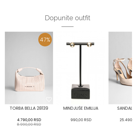
Dopunite outfit
47
%
TORBA BELLA 28139
MINDJUŠE EMILIJA
SANDALE
4.790,00
RSD
990,00
RSD
25.490,
8.990,00
RSD