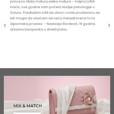
princeza. Mala matura,velika matura – haljina LUNA.
Inače, ove godine sam počela studije psihologije u
Solunu. Predlažem LUNI da otvori i ovde prodavnicu da
bih mogla da obećam da neću menjati brend ni na
diplomskoj proslavi. - Nastasija Đorđević, 19 godina,
državna šampionka u streličarstvu