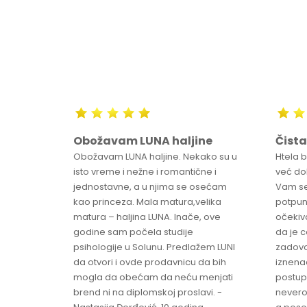
Obožavam LUNA haljine
Čista
sa
Obožavam LUNA haljine. Nekako su u
Htela 
ve
isto vreme i nežne i romantične i
već dob
jednostavne, a u njima se osećam
Vam se
ikica -
kao princeza. Mala matura,velika
potpun
matura – haljina LUNA. Inače, ove
očekiv
godine sam počela studije
da je 
psihologije u Solunu. Predlažem LUNI
zadovo
da otvori i ovde prodavnicu da bih
iznenad
mogla da obećam da neću menjati
postup
brend ni na diplomskoj proslavi. -
nevero