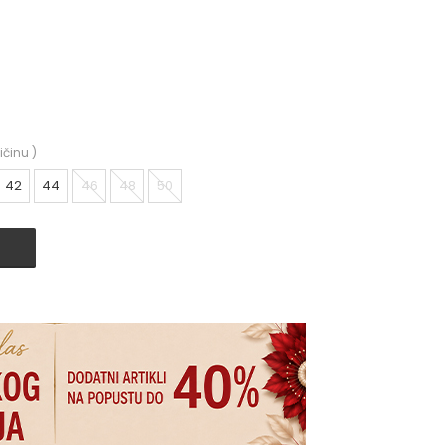
ičinu
)
42
44
46
48
50