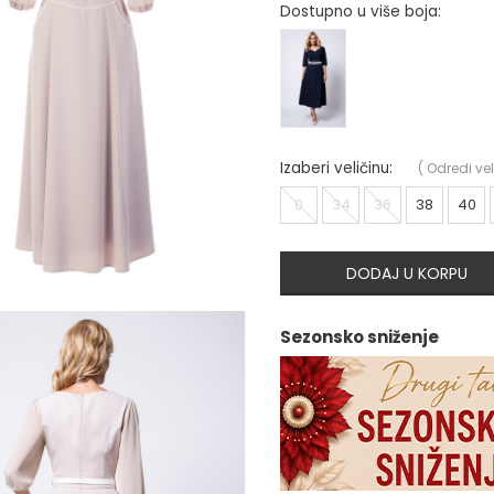
Dostupno u više boja:
Izaberi veličinu:
(
Odredi vel
0
34
36
38
40
DODAJ U KORPU
Sezonsko sniženje