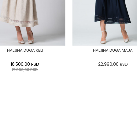
HALJINA DUGA KELI
HALJINA DUGA MAJA
16.500,00
RSD
22.990,00
RSD
21.990,00
RSD
34
36-
38
40
42
44
0
34
36-
38
40
42
46
48
50
46
48
50
DODAJ U KORPU
DODAJ U KORPU