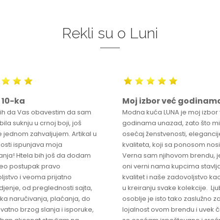
Rekli su o Luni
 10-ka
Moj izbor već godinam
bih da Vas obavestim da sam
Modna kuća LUNA je moj izbor
ila suknju u crnoj boji, još
godinama unazad, zato što mi
 jednom zahvaljujem. Artikal u
osećaj ženstvenosti, elegancije
osti ispunjava moja
kvaliteta, koji sa ponosom nos
anja! Htela bih još da dodam
Verna sam njihovom brendu, j
ceo postupak pravo
oni verni nama kupcima stavlja
ljstvo i veoma prijatno
kvalitet i naše zadovoljstvo ka
jenje, od preglednosti sajta,
u kreiranju svake kolekcije. L
ka naručivanja, plaćanja, do
osoblje je isto tako zaslužno z
vatno brzog slanja i isporuke,
lojalnost ovom brendu i uvek 