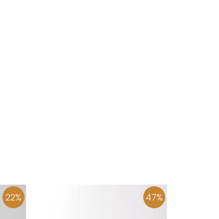
22
%
47
%