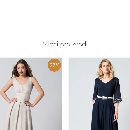
34
36-
38
40
42
44
36
:37
:38
:39
40
:41
46
48
50
:43
DODAJ U KORPU
DODAJ U KORPU
Slični proizvodi
25
%