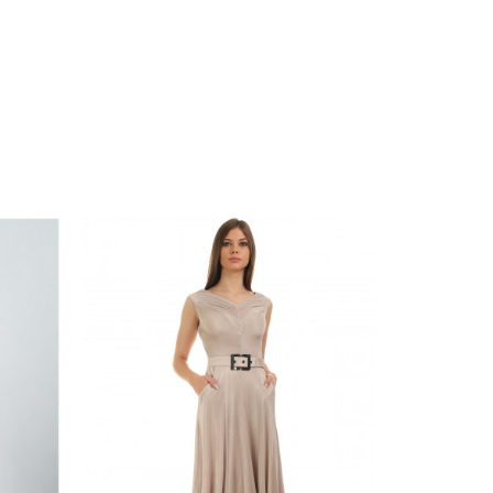
:42
36
:37
:38
:39
40
:41
:42
:43
DODAJ U KORPU