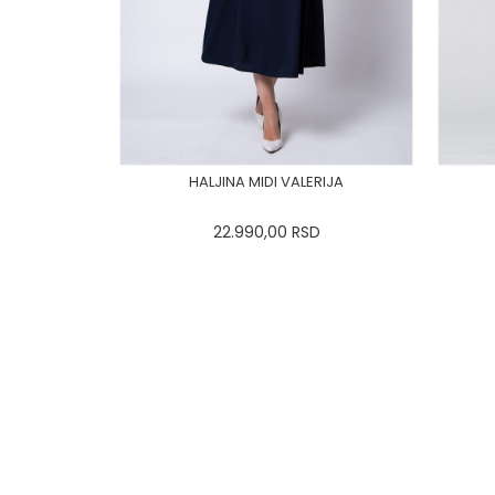
HALJINA MIDI VALERIJA
22.990,00
RSD
0
34
36-
38
40
42
44
0
46
48
50
DODAJ U KORPU