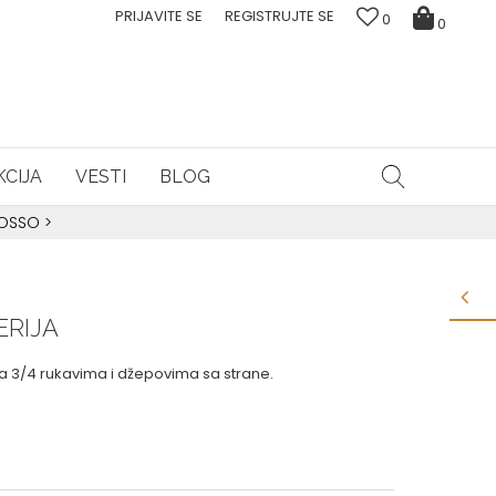
PRIJAVITE SE
REGISTRUJTE SE
0
0
CIJA
VESTI
BLOG
ROSSO
>
ERIJA
a 3/4 rukavima i džepovima sa strane.