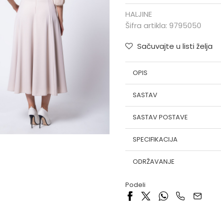
HALJINE
Šifra artikla:
9795050
Sačuvajte u listi želja
OPIS
SASTAV
SASTAV POSTAVE
SPECIFIKACIJA
ODRŽAVANJE
Podeli