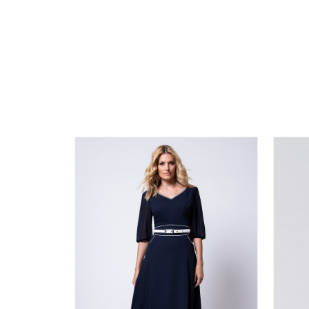
0
34
36-
38
40
42
44
0
46
48
50
DODAJ U KORPU