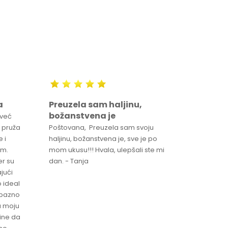
a
Preuzela sam haljinu,
Svaka 
božanstvena je
proizv
 već
 pruža
Poštovana, Preuzela sam svoju
Svaka ča
 i
haljinu, božanstvena je, sve je po
za brzu 
im.
mom ukusu!!! Hvala, ulepšali ste mi
Srdacan 
er su
dan. - Tanja
jući
o ideal
jubazno
a moju
čine da