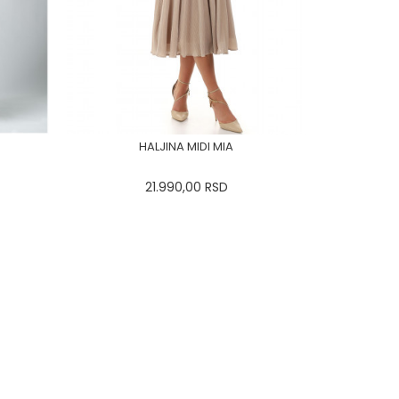
HALJINA MIDI MIA
21.990,00
RSD
44
0
34
36-
38
40
42
44
46
48
50
DODAJ U KORPU