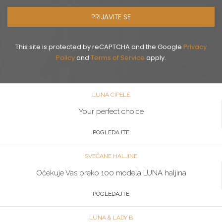
PRIJAVITE SE
This site is protected by reCAPTCHA and the Google
Privacy
Policy
and
Terms of Service
apply.
LUNA CIPELE
Your perfect choice
POGLEDAJTE
SVEČANE HALJINE
Očekuje Vas preko 100 modela LUNA haljina
POGLEDAJTE
LUNA & LADY B