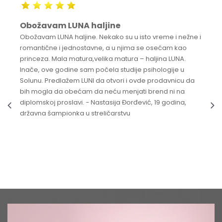
Obožavam LUNA haljine
Obožavam LUNA haljine. Nekako su u isto vreme i nežne i
romantične i jednostavne, a u njima se osećam kao
princeza. Mala matura,velika matura – haljina LUNA.
Inače, ove godine sam počela studije psihologije u
Solunu. Predlažem LUNI da otvori i ovde prodavnicu da
bih mogla da obećam da neću menjati brend ni na
diplomskoj proslavi. - Nastasija Đorđević, 19 godina,
državna šampionka u streličarstvu