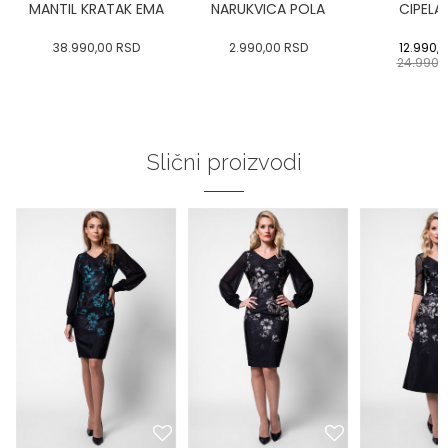
MANTIL KRATAK EMA
NARUKVICA POLA
CIPELA
38.990,00
RSD
2.990,00
RSD
12.990,
24.990,
Slični proizvodi