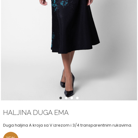
1
2
3
4
HALJINA DUGA EMA
Duga haljina A kroja sa V izrezom i 3/4 transparentnim rukavima.