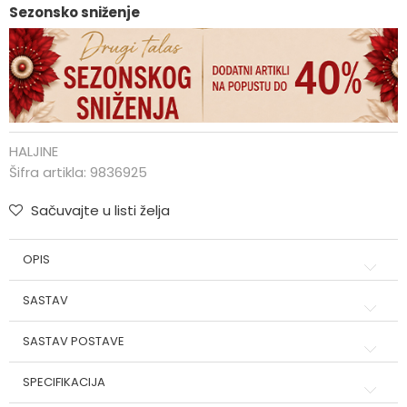
Sezonsko sniženje
HALJINE
Šifra artikla:
9836925
Sačuvajte u listi želja
OPIS
SASTAV
SASTAV POSTAVE
SPECIFIKACIJA