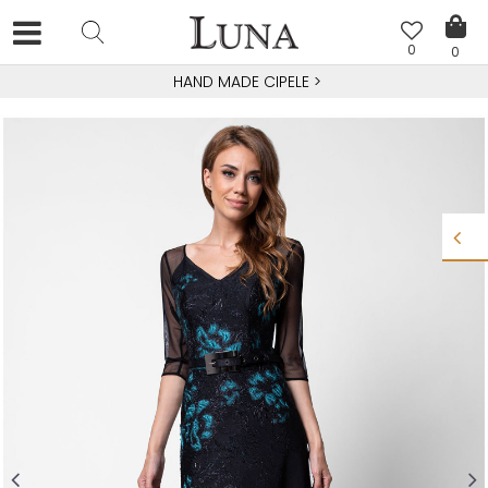
0
0
HAND MADE CIPELE
>