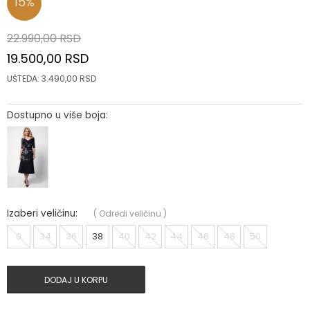
15
%
22.990,00
RSD
19.500,00
RSD
UŠTEDA:
3.490,00
RSD
Dostupno u više boja:
Izaberi veličinu:
(
Odredi veličinu
)
0
34
36
38
40
42
44
46
48
50
DODAJ U KORPU