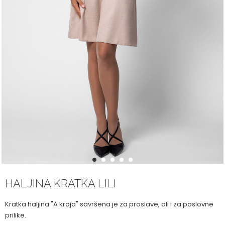
1
2
3
4
5
HALJINA KRATKA LILI
Kratka haljina "A kroja" savršena je za proslave, ali i za poslovne
prilike.