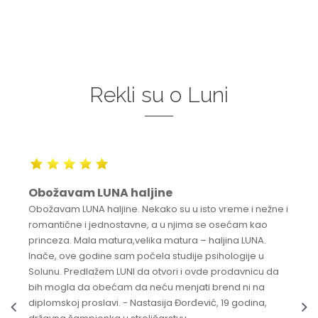
Rekli su o Luni
Obožavam LUNA haljine
Obožavam LUNA haljine. Nekako su u isto vreme i nežne i
romantične i jednostavne, a u njima se osećam kao
princeza. Mala matura,velika matura – haljina LUNA.
Inače, ove godine sam počela studije psihologije u
Solunu. Predlažem LUNI da otvori i ovde prodavnicu da
bih mogla da obećam da neću menjati brend ni na
diplomskoj proslavi. - Nastasija Đorđević, 19 godina,