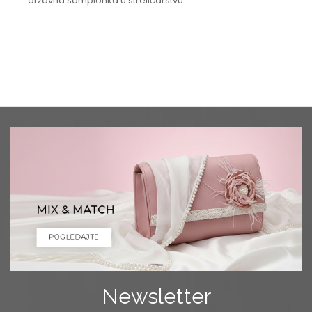
državna šampionka u streličarstvu
Newsletter