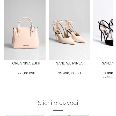
TORBA NINA 28131
SANDALE MINJA
SANDALE
8.990,00
RSD
25.490,00
RSD
12.990,
22.990,
Slični proizvodi