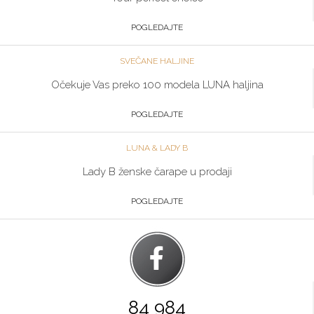
POGLEDAJTE
SVEČANE HALJINE
Očekuje Vas preko 100 modela LUNA haljina
POGLEDAJTE
LUNA & LADY B
Lady B ženske čarape u prodaji
POGLEDAJTE
84 984