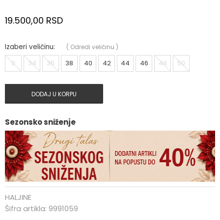
19.500,00
RSD
Izaberi veličinu:
(
Odredi veličinu
)
0
34
36
38
40
42
44
46
48
50
DODAJ U KORPU
Sezonsko sniženje
HALJINE
Šifra artikla:
9991059