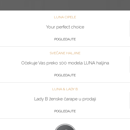
LUNA CIPELE
Your perfect choice
POGLEDAJTE
SVEČANE HALJINE
Očekuje Vas preko 100 modela LUNA haljina
POGLEDAJTE
LUNA & LADY B
Lady B ženske čarape u prodaji
POGLEDAJTE