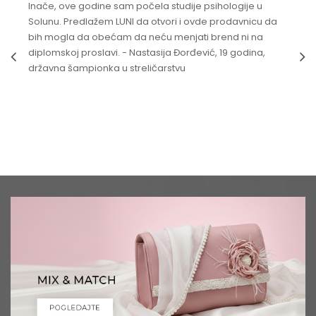
Inače, ove godine sam počela studije psihologije u
Solunu. Predlažem LUNI da otvori i ovde prodavnicu da
bih mogla da obećam da neću menjati brend ni na
diplomskoj proslavi. - Nastasija Đorđević, 19 godina,
državna šampionka u streličarstvu