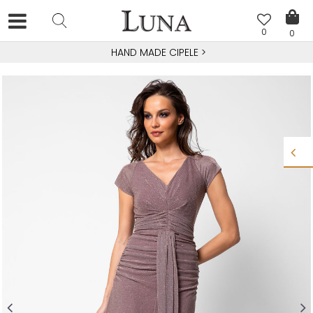
0
0
HAND MADE CIPELE
>