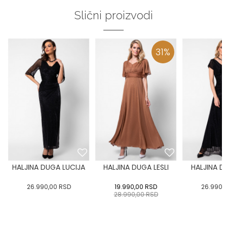
Slični proizvodi
31
%
HALJINA DUGA LUCIJA
HALJINA DUGA LESLI
HALJINA D
26.990,00
RSD
19.990,00
RSD
26.990,
28.990,00
RSD