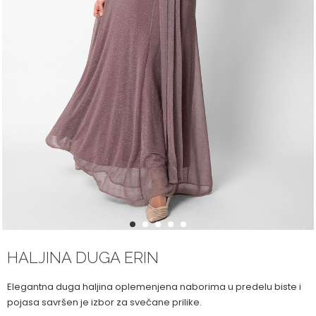
1
2
3
4
5
HALJINA DUGA ERIN
Elegantna duga haljina oplemenjena naborima u predelu biste i
pojasa savršen je izbor za svečane prilike.