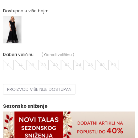
Dostupno u više boja:
Izaberi veličinu:
(
Odredi veličinu
)
0
34
36
38
40
42
44
46
48
50
PROIZVOD VIŠE NIJE DOSTUPAN
Sezonsko sniženje