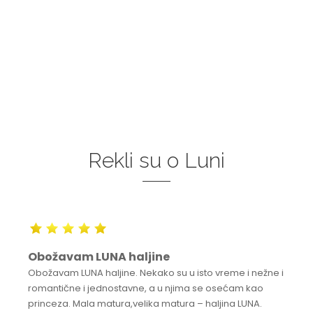
Rekli su o Luni
Obožavam LUNA haljine
Obožavam LUNA haljine. Nekako su u isto vreme i nežne i
romantične i jednostavne, a u njima se osećam kao
princeza. Mala matura,velika matura – haljina LUNA.