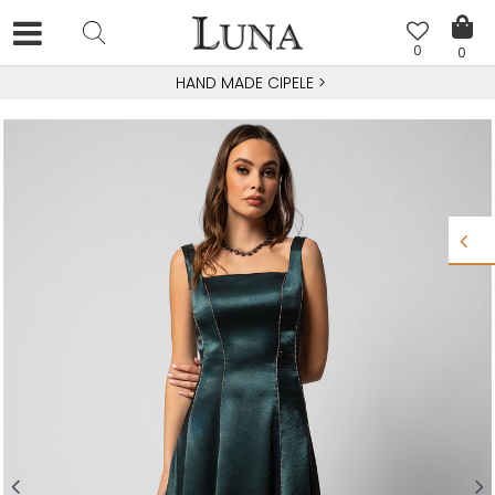
0
0
HAND MADE CIPELE
>