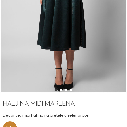
1
2
3
4
HALJINA MIDI MARLENA
Elegantna midi haljina na bretele u zelenoj boji.