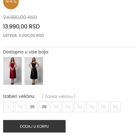
44
%
24.990,00
RSD
13.990,00
RSD
UŠTEDA:
11.000,00
RSD
Dostupno u više boja:
Izaberi veličinu:
(
Odredi veličinu
)
0
34
36
38
40
42
44
46
48
50
DODAJ U KORPU