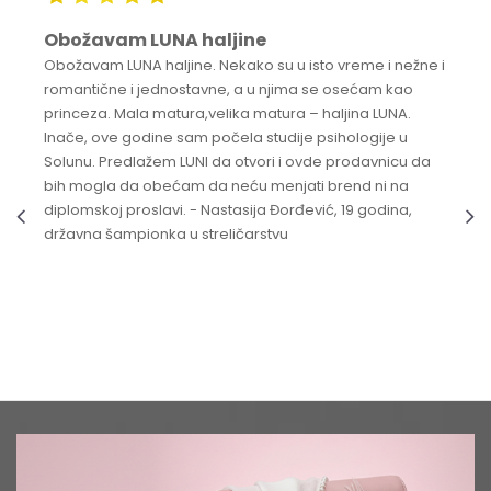
Obožavam LUNA haljine
Obožavam LUNA haljine. Nekako su u isto vreme i nežne i
romantične i jednostavne, a u njima se osećam kao
princeza. Mala matura,velika matura – haljina LUNA.
Inače, ove godine sam počela studije psihologije u
Solunu. Predlažem LUNI da otvori i ovde prodavnicu da
bih mogla da obećam da neću menjati brend ni na
diplomskoj proslavi. - Nastasija Đorđević, 19 godina,
državna šampionka u streličarstvu