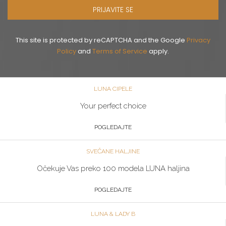
PRIJAVITE SE
This site is protected by reCAPTCHA and the Google
Privacy
Policy
and
Terms of Service
apply.
LUNA CIPELE
Your perfect choice
POGLEDAJTE
SVEČANE HALJINE
Očekuje Vas preko 100 modela LUNA haljina
POGLEDAJTE
LUNA & LADY B