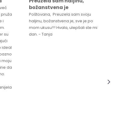
a
Preuzela sam haljinu,
Svaka 
božanstvena je
proizv
 već
 pruža
Poštovana, Preuzela sam svoju
Svaka ča
 i
haljinu, božanstvena je, sve je po
za brzu 
im.
mom ukusu!!! Hvala, ulepšali ste mi
Srdacan 
er su
dan. - Tanja
jući
o ideal
jubazno
a moju
čine da
no.
nijela