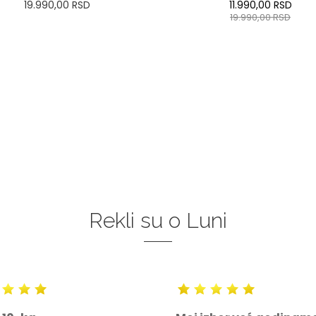
19.990,00
RSD
11.990,00
RSD
19.990,00
RSD
34
36-
38
40
42
44
0
34
36-
38
40
42
46
48
50
46
48
50
DODAJ U KORPU
DODAJ U KORPU
Rekli su o Luni