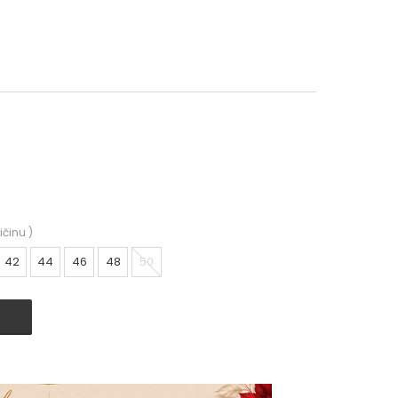
ičinu
)
42
44
46
48
50