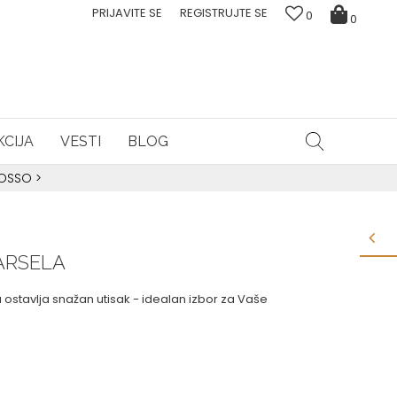
PRIJAVITE SE
REGISTRUJTE SE
0
0
CIJA
VESTI
BLOG
ROSSO
>
ARSELA
ostavlja snažan utisak - idealan izbor za Vaše