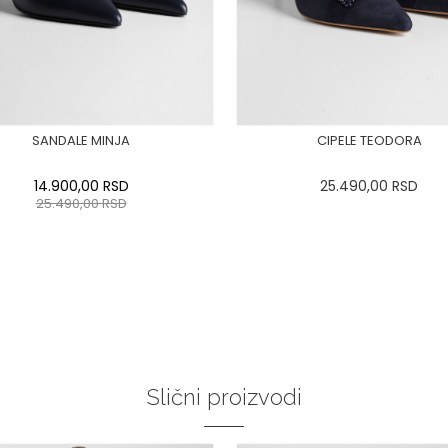
SANDALE MINJA
CIPELE TEODORA
14.900,00
RSD
25.490,00
RSD
25.490,00
RSD
:37
:38
:39
40
:41
:42
36
:37
:38
:39
40
:41
:43
:43
DODAJ U KORPU
DODAJ U KORPU
Slični proizvodi