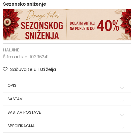
Sezonsko sniženje
HALJINE
Šifra artikla:
10396241
Sačuvajte u listi želja
OPIS
SASTAV
SASTAV POSTAVE
SPECIFIKACIJA