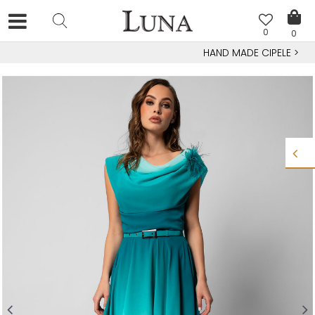
0
0
HAND MADE CIPELE
>