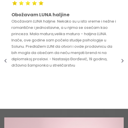
Obožavam LUNA haljine
Obožavam LUNA haljine. Nekako su u isto vreme i nežne i
romantične i jednostavne, a u njima se osećam kao
princeza. Mala matura,velika matura – haljina LUNA.
Inače, ove godine sam počela studije psihologije u
Solunu. Predlažem LUNI da otvori i ovde prodavnicu da
bih mogla da obećam da neću menjati brend ni na
diplomskoj proslavi. - Nastasija Đorđević, 19 godina,
državna šampionka u streličarstvu