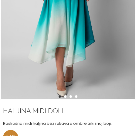
1
2
3
4
HALJINA MIDI DOLI
Raskošna midi haljina bez rukava u ombre tirkiznoj boji.