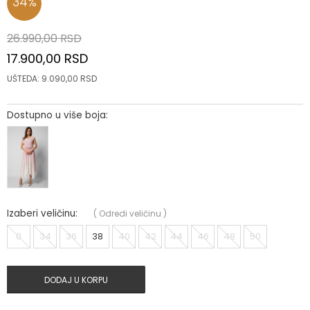
34
%
26.990,00
RSD
17.900,00
RSD
UŠTEDA:
9.090,00
RSD
Dostupno u više boja:
Izaberi veličinu:
(
Odredi veličinu
)
0
34
36
38
40
42
44
46
48
50
DODAJ U KORPU