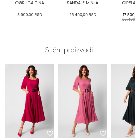
OGRLICA TINA
SANDALE MINJA
CIPELA 
3.990,00
RSD
25.490,00
RSD
17.800,
25.490,
Slični proizvodi