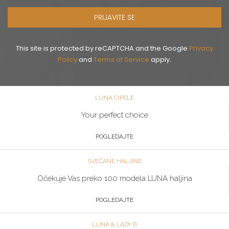
PRIJAVITE SE
This site is protected by reCAPTCHA and the Google
Privacy
Policy
and
Terms of Service
apply.
LUNA CIPELE
Your perfect choice
POGLEDAJTE
SVEČANE HALJINE
Očekuje Vas preko 100 modela LUNA haljina
POGLEDAJTE
LUNA & LADY B