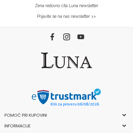
Žena redovno čita Luna newsletter
Prijavite se na naš newsletter >>
POMOĆ PRI KUPOVINI
Opšti uslovi korišćenja i prodaje
INFORMACIJE