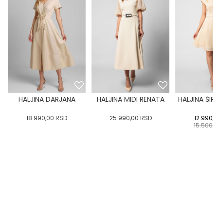
HALJINA DARJANA
HALJINA MIDI RENATA
HALJINA ŠIR
18.990,00
RSD
25.990,00
RSD
12.990,
15.500,