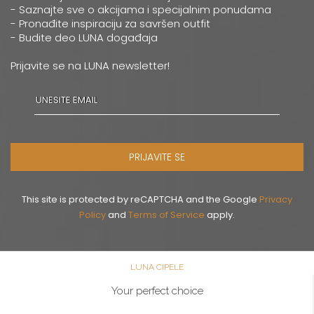
- Saznajte sve o akcijama i specijalnim ponudama
- Pronađite inspiraciju za savršen outfit
- Budite deo LUNA događaja
Prijavite se na LUNA newsletter!
PRIJAVITE SE
This site is protected by reCAPTCHA and the Google
Privacy
Policy
and
Terms of Service
apply.
LUNA CIPELE
Your perfect choice