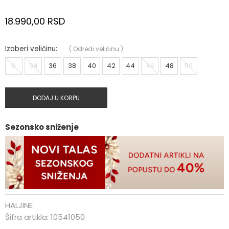
18.990,00
RSD
Izaberi veličinu:
(
Odredi veličinu
)
0
34
36
38
40
42
44
46
48
50
DODAJ U KORPU
Sezonsko sniženje
HALJINE
Šifra artikla:
10541050