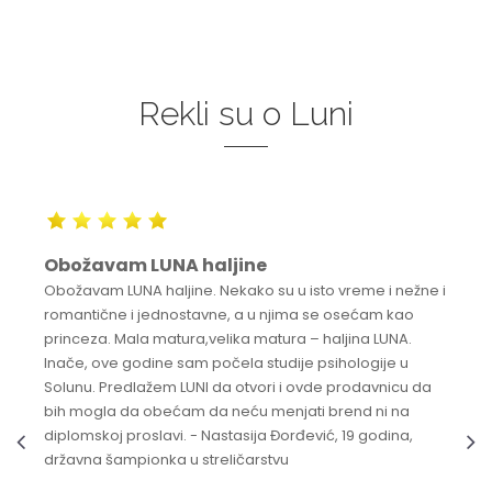
Rekli su o Luni
Obožavam LUNA haljine
Obožavam LUNA haljine. Nekako su u isto vreme i nežne i
romantične i jednostavne, a u njima se osećam kao
princeza. Mala matura,velika matura – haljina LUNA.
Inače, ove godine sam počela studije psihologije u
Solunu. Predlažem LUNI da otvori i ovde prodavnicu da
bih mogla da obećam da neću menjati brend ni na
diplomskoj proslavi. - Nastasija Đorđević, 19 godina,
državna šampionka u streličarstvu