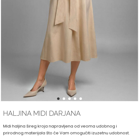
1
2
3
4
5
HALJINA MIDI DARJANA
Midi haljina šireg kroja napravljena od veoma udobnog i
prirodnog materijala što će Vam omogućiti izuzetnu udobnost.