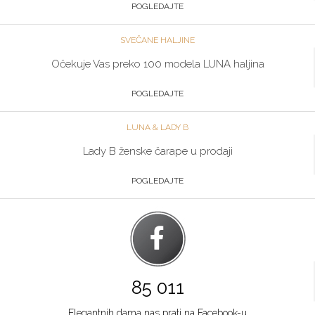
POGLEDAJTE
SVEČANE HALJINE
Očekuje Vas preko 100 modela LUNA haljina
POGLEDAJTE
LUNA & LADY B
Lady B ženske čarape u prodaji
POGLEDAJTE
85 011
Elegantnih dama nas prati na Facebook-u