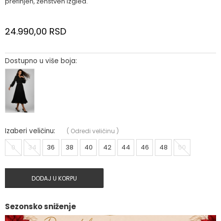
prefinjen, ženstven izgled.
24.990,00
RSD
Dostupno u više boja:
Izaberi veličinu:
(
Odredi veličinu
)
0
34
36
38
40
42
44
46
48
50
DODAJ U KORPU
Sezonsko sniženje