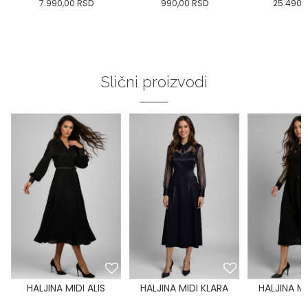
7.990,00
RSD
990,00
RSD
25.490,
Slični proizvodi
HALJINA MIDI ALIS
HALJINA MIDI KLARA
HALJINA MI