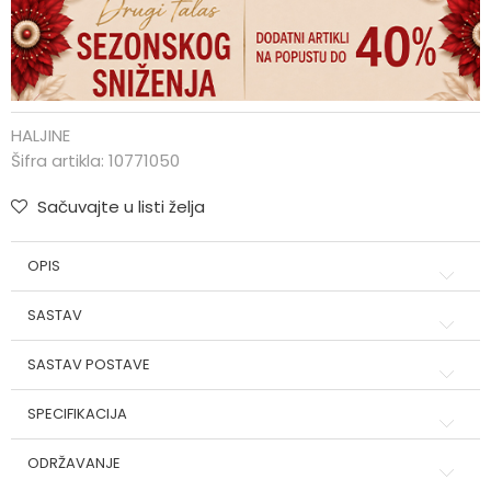
HALJINE
Šifra artikla:
10771050
Sačuvajte u listi želja
OPIS
SASTAV
SASTAV POSTAVE
SPECIFIKACIJA
ODRŽAVANJE