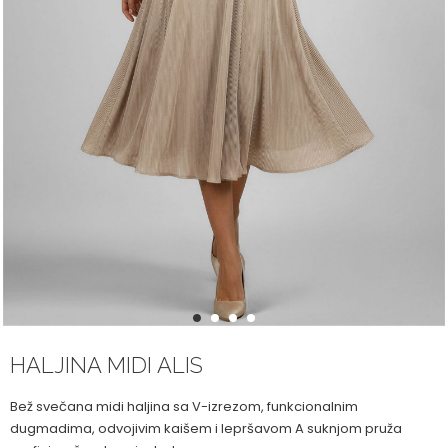
1
2
3
4
HALJINA MIDI ALIS
Bež svečana midi haljina sa V-izrezom, funkcionalnim
dugmadima, odvojivim kaišem i lepršavom A suknjom pruža