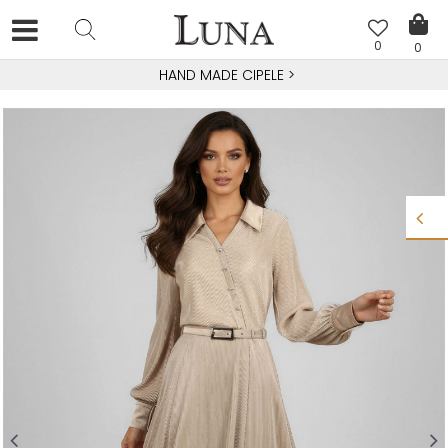
0
0
HAND MADE CIPELE
>