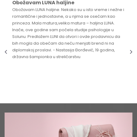
Obožavam LUNA haljine
Obožavam LUNA haljine. Nekako su u isto vreme i nežne i
romantične i jednostavne, a u njima se osećam kao
princeza. Mala matura,velika matura – haljina LUNA.
Inače, ove godine sam počela studije psihologije u
Solunu. Predlažem LUNI da otvori i ovde prodavnicu da
bih mogla da obećam da neću menjati brend ni na
diplomskoj proslavi. - Nastasija Đorđević, 19 godina,
državna šampionka u streličarstvu