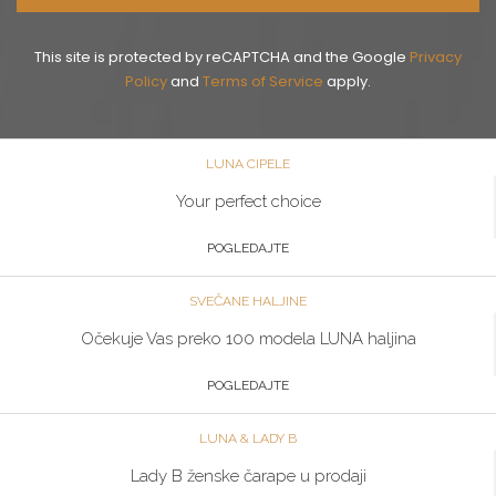
This site is protected by reCAPTCHA and the Google
Privacy
Policy
and
Terms of Service
apply.
LUNA CIPELE
Your perfect choice
POGLEDAJTE
SVEČANE HALJINE
Očekuje Vas preko 100 modela LUNA haljina
POGLEDAJTE
LUNA & LADY B
Lady B ženske čarape u prodaji