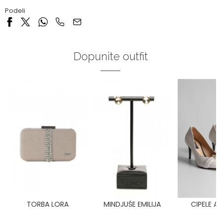
Podeli
Dopunite outfit
TORBA LORA
MINDJUŠE EMILIJA
CIPELE A