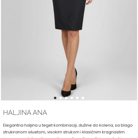
1
2
3
4
5
6
HALJINA ANA
Elegantna haljina u teget kombinaciji, dužine do kolena, sa blago
strukiranom siluetom, visokim strukom i klasičnim kragnastim