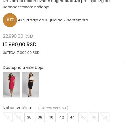
izrezom sa dekorativnom dugmadi, pruža prefinjen izgled i
udobnost tokom nošenja.
30
%
Akcija traje od 10. jula do 7. septembra
22.990,00
RSD
15.990,00
RSD
UŠTEDA:
7.000,00
RSD
Dostupno u više boja:
Izaberi veličinu:
(
Odredi veličinu
)
0
34
36
38
40
42
44
46
48
50