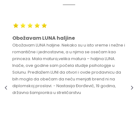
Obožavam LUNA haljine
Obožavam LUNA haljine. Nekako su u isto vreme i nežne i
romantične i jednostavne, a u njima se osećam kao
princeza. Mala matura,velika matura – haljina LUNA.
Inače, ove godine sam počela studije psihologije u
Solunu. Predlažem LUNI da otvori i ovde prodavnicu da
bih mogla da obećam da neću menjati brend ni na
diplomskoj proslavi. - Nastasija Đorđević, 19 godina,
državna šampionka u streličarstvu