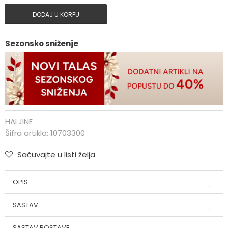
DODAJ U KORPU
Sezonsko sniženje
HALJINE
Šifra artikla:
10703300
Sačuvajte u listi želja
OPIS
SASTAV
SASTAV POSTAVE