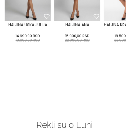
HALJINA USKA JULIJA
HALJINA ANA
HALJINA KRA
1
14.990,00
RSD
15.990,00
RSD
18.500,
18.990,00
RSD
22.990,00
RSD
22.990,
Rekli su o Luni