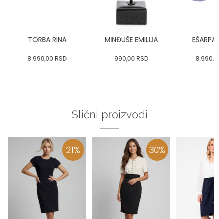
TORBA RINA
MINĐUŠE EMILIJA
EŠARPA 
8.990,00
RSD
990,00
RSD
8.990,0
Slični proizvodi
21
%
30
%