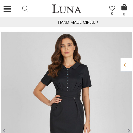
0
0
HAND MADE CIPELE
>