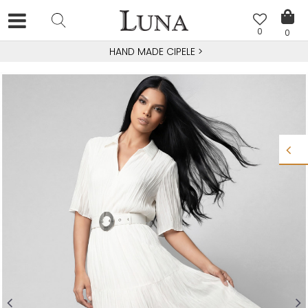
0
0
HAND MADE CIPELE
>