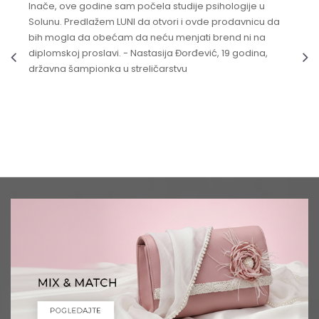
Inače, ove godine sam počela studije psihologije u
Solunu. Predlažem LUNI da otvori i ovde prodavnicu da
bih mogla da obećam da neću menjati brend ni na
diplomskoj proslavi. - Nastasija Đorđević, 19 godina,
državna šampionka u streličarstvu