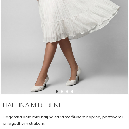
1
2
3
4
HALJINA MIDI DENI
Elegantna bela midi haljina sa rajsferšlusom napred, postavom i
prilagodljivim strukom.