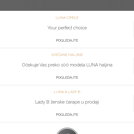
LUNA CIPELE
Your perfect choice
POGLEDAJTE
SVEČANE HALJINE
Očekuje Vas preko 100 modela LUNA haljina
POGLEDAJTE
LUNA & LADY B
Lady B ženske čarape u prodaji
POGLEDAJTE