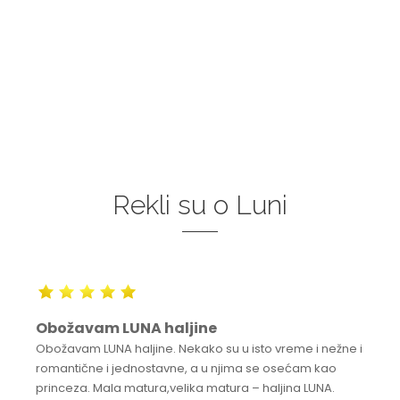
Rekli su o Luni
Obožavam LUNA haljine
Obožavam LUNA haljine. Nekako su u isto vreme i nežne i
romantične i jednostavne, a u njima se osećam kao
princeza. Mala matura,velika matura – haljina LUNA.