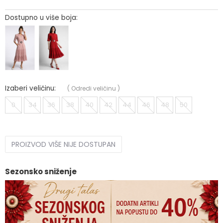
Dostupno u više boja:
Izaberi veličinu:
(
Odredi veličinu
)
0
34
36
38
40
42
44
46
48
50
PROIZVOD VIŠE NIJE DOSTUPAN
Sezonsko sniženje