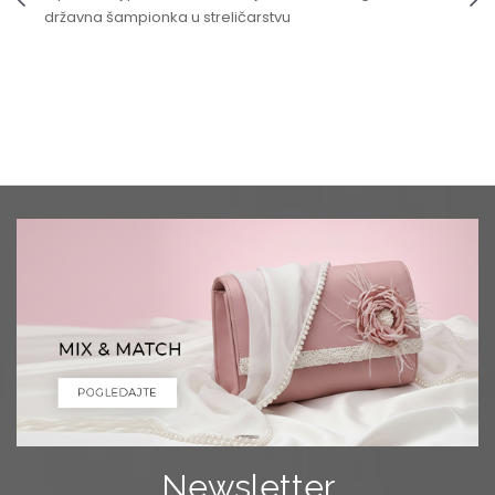
državna šampionka u streličarstvu
Newsletter