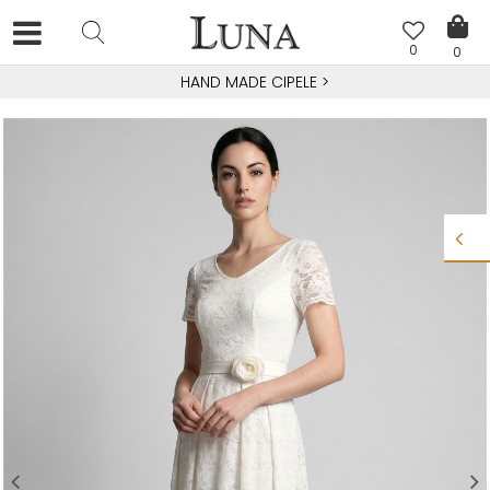
0
0
HAND MADE CIPELE
>