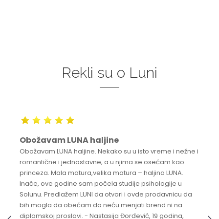
Rekli su o Luni
Obožavam LUNA haljine
Obožavam LUNA haljine. Nekako su u isto vreme i nežne i
romantične i jednostavne, a u njima se osećam kao
princeza. Mala matura,velika matura – haljina LUNA.
Inače, ove godine sam počela studije psihologije u
Solunu. Predlažem LUNI da otvori i ovde prodavnicu da
bih mogla da obećam da neću menjati brend ni na
diplomskoj proslavi. - Nastasija Đorđević, 19 godina,