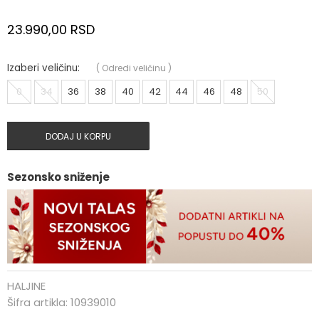
23.990,00
RSD
Izaberi veličinu:
(
Odredi veličinu
)
0
34
36
38
40
42
44
46
48
50
DODAJ U KORPU
Sezonsko sniženje
HALJINE
Šifra artikla:
10939010