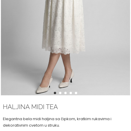
1
2
3
4
5
HALJINA MIDI TEA
Elegantna bela midi haljina sa čipkom, kratkim rukavima i
dekorativnim cvetom u struku.