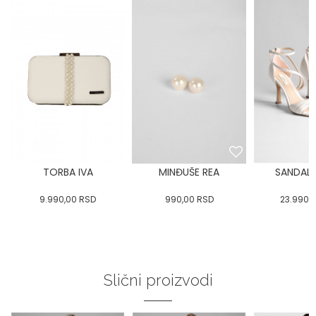
TORBA IVA
MINĐUŠE REA
SANDALE 
9.990,00
RSD
990,00
RSD
23.990,
Slični proizvodi