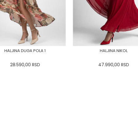
HALJINA DUGA POLA 1
HALJINA NIKOL
28.590,00
RSD
47.990,00
RSD
34
36-
38
40
42
44
0
34
36-
38
40
42
46
48
50
46
48
50
DODAJ U KORPU
DODAJ U KORPU