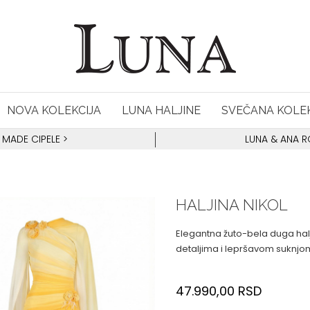
NOVA KOLEKCIJA
LUNA HALJINE
SVEČANA KOLEK
 MADE CIPELE
>
LUNA & ANA 
HALJINA NIKOL
Elegantna žuto-bela duga hal
detaljima i lepršavom suknjo
47.990,00
RSD