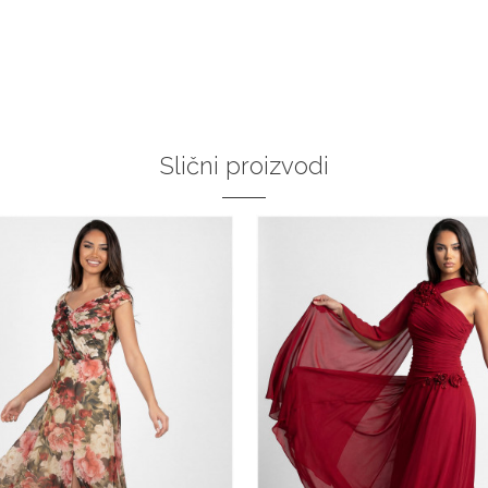
34
36-
38
40
42
44
36
:37
:38
:39
40
:41
46
48
50
:43
DODAJ U KORPU
DODAJ U KORPU
Slični proizvodi