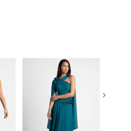
:42
36
:37
:38
:39
40
:41
:42
36
:37
:43
DODAJ U KORPU