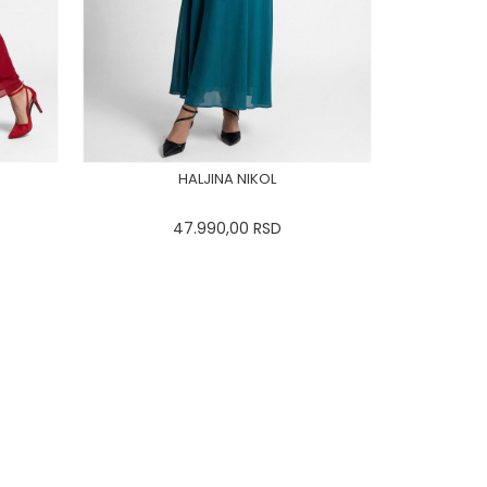
HALJINA NIKOL
47.990,00
RSD
44
0
34
36-
38
40
42
44
0
34
46
48
50
DODAJ U KORPU