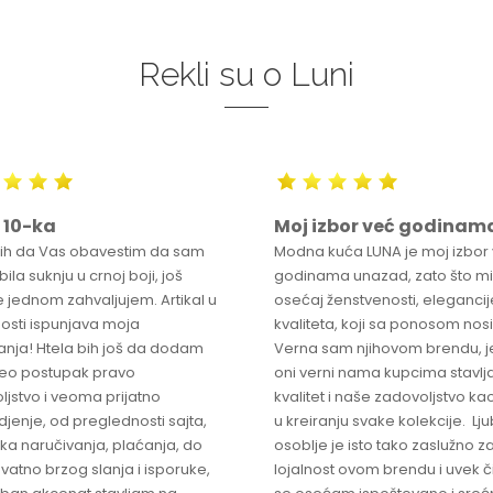
Rekli su o Luni
 10-ka
Moj izbor već godinam
bih da Vas obavestim da sam
Modna kuća LUNA je moj izbor
ila suknju u crnoj boji, još
godinama unazad, zato što mi
 jednom zahvaljujem. Artikal u
osećaj ženstvenosti, elegancije
osti ispunjava moja
kvaliteta, koji sa ponosom nos
anja! Htela bih još da dodam
Verna sam njihovom brendu, j
ceo postupak pravo
oni verni nama kupcima stavlja
ljstvo i veoma prijatno
kvalitet i naše zadovoljstvo ka
jenje, od preglednosti sajta,
u kreiranju svake kolekcije. L
ka naručivanja, plaćanja, do
osoblje je isto tako zaslužno z
vatno brzog slanja i isporuke,
lojalnost ovom brendu i uvek 