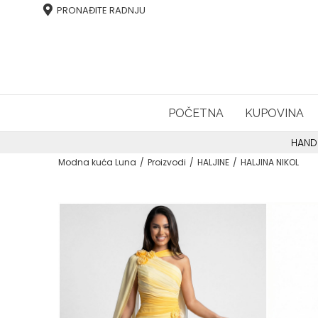
PRONAĐITE RADNJU
POČETNA
KUPOVINA
HAND
Modna kuća Luna
Proizvodi
HALJINE
HALJINA NIKOL