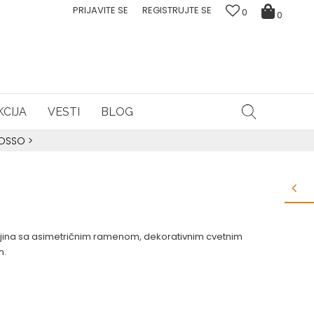
PRIJAVITE SE
REGISTRUJTE SE
0
0
CIJA
VESTI
BLOG
ROSSO
>
jina sa asimetričnim ramenom, dekorativnim cvetnim
m.