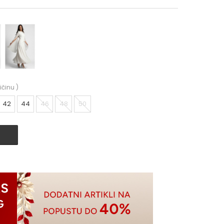
ičinu
)
42
44
46
48
50