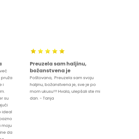
a
Preuzela sam haljinu,
Svaka 
božanstvena je
proizv
 već
 pruža
Poštovana, Preuzela sam svoju
Svaka ča
 i
haljinu, božanstvena je, sve je po
za brzu 
im.
mom ukusu!!! Hvala, ulepšali ste mi
Srdacan 
er su
dan. - Tanja
jući
o ideal
jubazno
a moju
čine da