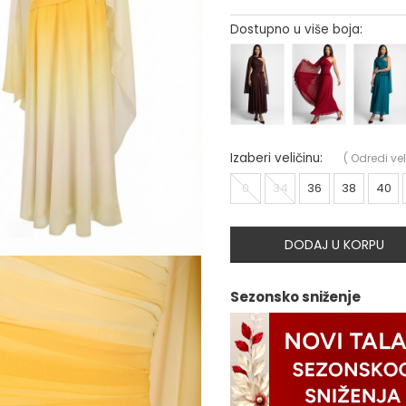
Dostupno u više boja:
Izaberi veličinu:
(
Odredi vel
0
34
36
38
40
DODAJ U KORPU
Sezonsko sniženje