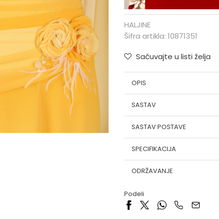
HALJINE
Šifra artikla:
10871351
Sačuvajte u listi želja
OPIS
SASTAV
SASTAV POSTAVE
SPECIFIKACIJA
ODRŽAVANJE
Podeli