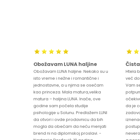
Obožavam LUNA haljine
Čista
sa
Obožavam LUNA haljine. Nekako su u
Htela 
ve
isto vreme i nežne i romantične i
već dob
jednostavne, a u njima se osećam
Vam se
ikica -
kao princeza. Mala matura,velika
potpun
matura – haljina LUNA. Inače, ove
očekiv
godine sam počela studije
da je 
psihologije u Solunu. Predlažem LUNI
zadovo
da otvori i ovde prodavnicu da bih
iznenad
mogla da obećam da neću menjati
postup
brend ni na diplomskoj proslavi. -
nevero