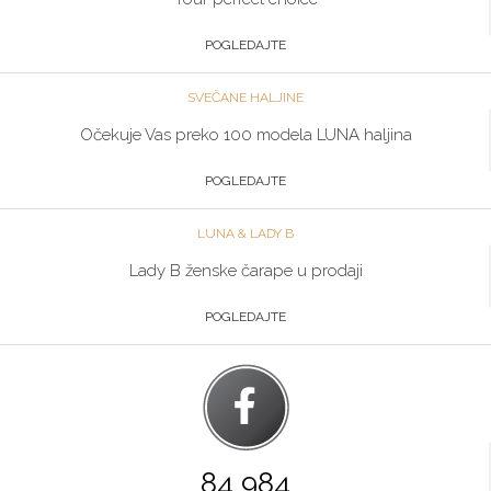
POGLEDAJTE
SVEČANE HALJINE
Očekuje Vas preko 100 modela LUNA haljina
POGLEDAJTE
LUNA & LADY B
Lady B ženske čarape u prodaji
POGLEDAJTE
84 984