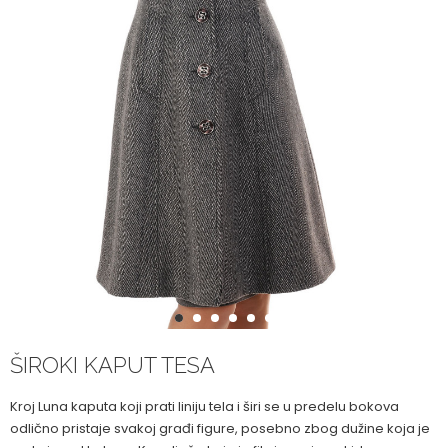
1
2
3
4
5
6
ŠIROKI KAPUT TESA
Kroj Luna kaputa koji prati liniju tela i širi se u predelu bokova
odlično pristaje svakoj građi figure, posebno zbog dužine koja je