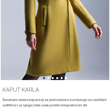
1
2
3
4
5
6
KAPUT KARLA
Ženstveni zeleni kaput koji se jednostavno kombinuje sa različitim
outfitima i uz njega ćete uvek postići besprekoran stil.