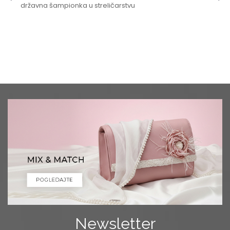
državna šampionka u streličarstvu
Newsletter