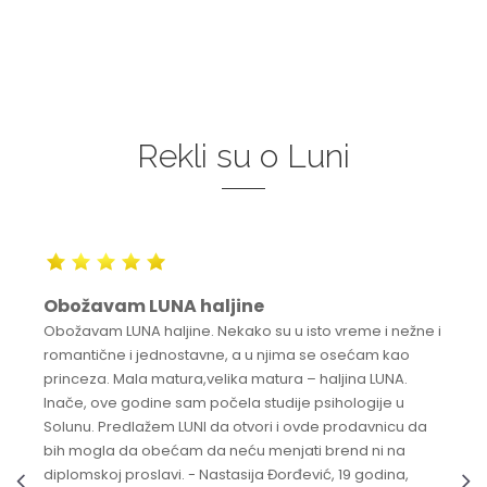
Rekli su o Luni
Obožavam LUNA haljine
Obožavam LUNA haljine. Nekako su u isto vreme i nežne i
romantične i jednostavne, a u njima se osećam kao
princeza. Mala matura,velika matura – haljina LUNA.
Inače, ove godine sam počela studije psihologije u
Solunu. Predlažem LUNI da otvori i ovde prodavnicu da
bih mogla da obećam da neću menjati brend ni na
diplomskoj proslavi. - Nastasija Đorđević, 19 godina,