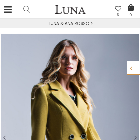
0
0
LUNA & ANA ROSSO
>