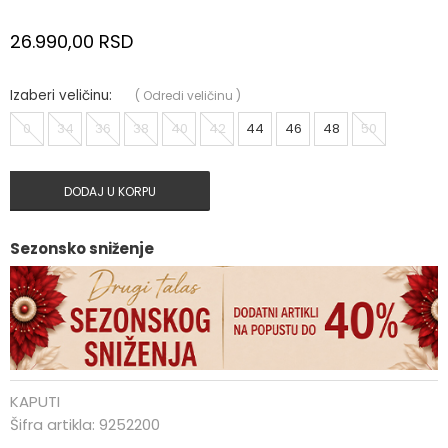
26.990,00
RSD
Izaberi veličinu:
(
Odredi veličinu
)
0
34
36
38
40
42
44
46
48
50
DODAJ U KORPU
Sezonsko sniženje
KAPUTI
Šifra artikla:
9252200