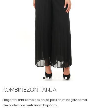
1
2
3
4
5
6
KOMBINEZON TANJA
Elegantni crni kombinezon sa plisiranim nogavicama i
dekorativnom metalnom kopčom.