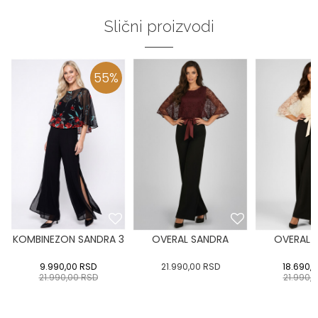
Slični proizvodi
55
%
KOMBINEZON SANDRA 3
OVERAL SANDRA
OVERAL 
9.990,00
RSD
21.990,00
RSD
18.690,
21.990,00
RSD
21.990,