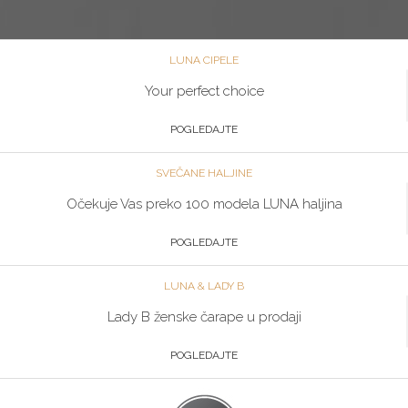
LUNA CIPELE
Your perfect choice
POGLEDAJTE
SVEČANE HALJINE
Očekuje Vas preko 100 modela LUNA haljina
POGLEDAJTE
LUNA & LADY B
Lady B ženske čarape u prodaji
POGLEDAJTE