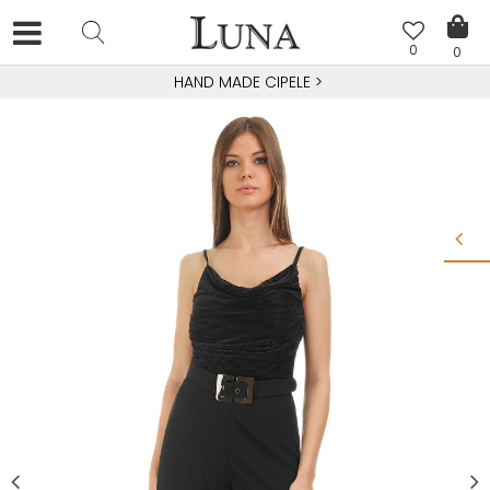
0
0
HAND MADE CIPELE
>