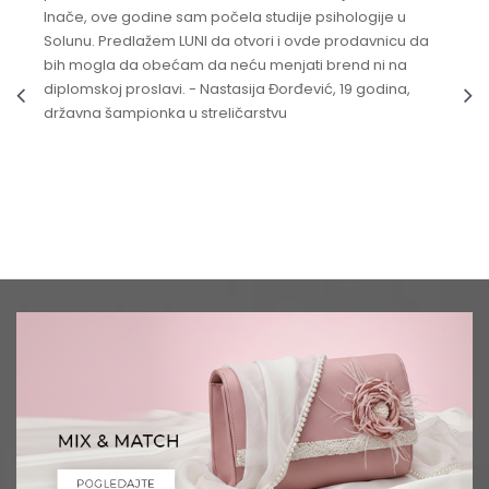
Inače, ove godine sam počela studije psihologije u
Solunu. Predlažem LUNI da otvori i ovde prodavnicu da
bih mogla da obećam da neću menjati brend ni na
diplomskoj proslavi. - Nastasija Đorđević, 19 godina,
državna šampionka u streličarstvu