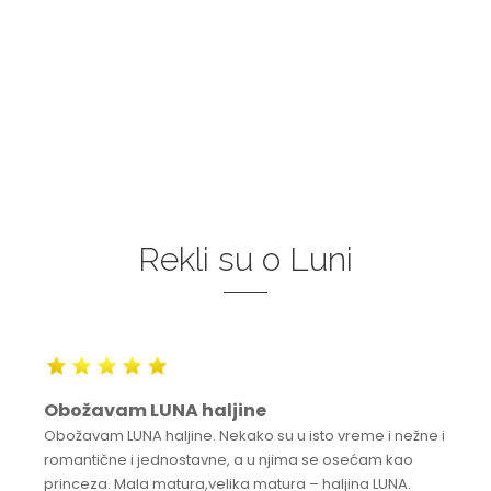
Rekli su o Luni
Obožavam LUNA haljine
Obožavam LUNA haljine. Nekako su u isto vreme i nežne i
romantične i jednostavne, a u njima se osećam kao
princeza. Mala matura,velika matura – haljina LUNA.