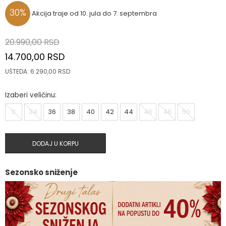
30
%
Akcija traje od 10. jula do 7. septembra
20.990,00
RSD
14.700,00
RSD
UŠTEDA:
6.290,00
RSD
Izaberi veličinu:
0
34
36
38
40
42
44
46
48
50
DODAJ U KORPU
Sezonsko sniženje