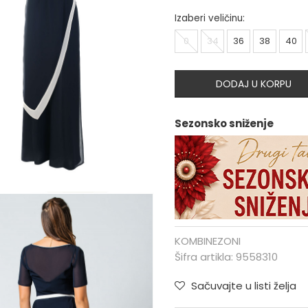
Izaberi veličinu:
0
34
36
38
40
DODAJ U KORPU
Sezonsko sniženje
KOMBINEZONI
Šifra artikla:
9558310
Sačuvajte u listi želja