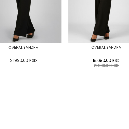
OVERAL SANDRA
OVERAL SANDRA
21.990,00
RSD
18.690,00
RSD
21.990,00
RSD
34
36-
38
40
42
44
0
34
36-
38
40
42
46
48
50
46
48
50
DODAJ U KORPU
DODAJ U KORPU