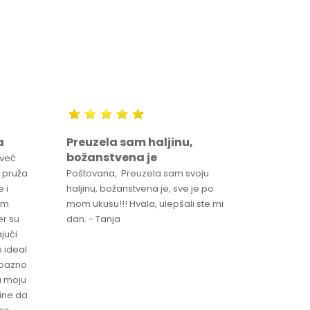
a
Preuzela sam haljinu,
Svaka 
božanstvena je
proizv
 već
 pruža
Poštovana, Preuzela sam svoju
Svaka ča
 i
haljinu, božanstvena je, sve je po
za brzu 
im.
mom ukusu!!! Hvala, ulepšali ste mi
Srdacan 
er su
dan. - Tanja
jući
o ideal
jubazno
a moju
čine da