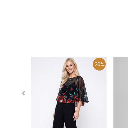
36
:37
:38
:39
40
:41
:42
36
:43
DODAJ U KORPU
20
%