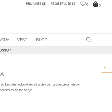
PRIJAVITE SE
REGISTRUJTE SE
0
0
CIJA
VESTI
BLOG
ROSSO
>
NA
 kratkim rukavima čija viskozna postava i visoki
 prijatnim za nošenje.