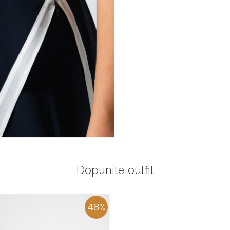
Dopunite outfit
48
%