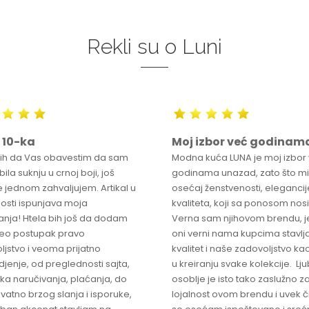
Rekli su o Luni
 10-ka
Moj izbor već godinam
bih da Vas obavestim da sam
Modna kuća LUNA je moj izbor
ila suknju u crnoj boji, još
godinama unazad, zato što mi
 jednom zahvaljujem. Artikal u
osećaj ženstvenosti, elegancije
osti ispunjava moja
kvaliteta, koji sa ponosom nos
anja! Htela bih još da dodam
Verna sam njihovom brendu, j
ceo postupak pravo
oni verni nama kupcima stavlja
ljstvo i veoma prijatno
kvalitet i naše zadovoljstvo ka
jenje, od preglednosti sajta,
u kreiranju svake kolekcije. L
ka naručivanja, plaćanja, do
osoblje je isto tako zaslužno z
vatno brzog slanja i isporuke,
lojalnost ovom brendu i uvek 