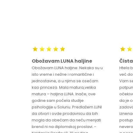
Obožavam LUNA haljine
Čista
sa
Obožavam LUNA haljine. Nekako su u
Htela 
ve
isto vreme i nežne i romantične i
već dob
jednostavne, a u njima se osećam
Vam se
ikica -
kao princeza. Mala matura,velika
potpun
matura – haljina LUNA. Inače, ove
očekiv
godine sam počela studije
da je 
psihologije u Solunu. Predlažem LUNI
zadovo
da otvori i ovde prodavnicu da bih
iznenad
mogla da obećam da neću menjati
postup
brend ni na diplomskoj proslavi. -
nevero