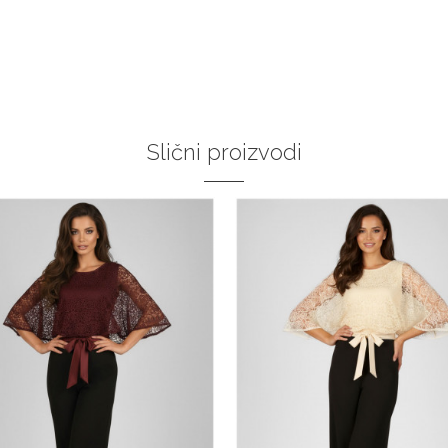
:37
:38
:39
40
:41
:42
:43
DODAJ U KORPU
Slični proizvodi