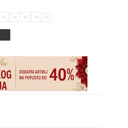
42
44
46
48
50