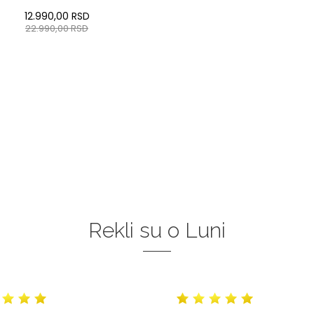
12.990,00
RSD
22.990,00
RSD
:37
:38
:39
40
:41
:42
:43
DODAJ U KORPU
Rekli su o Luni