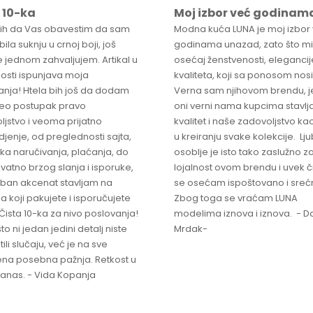
 10-ka
Moj izbor već godinam
bih da Vas obavestim da sam
Modna kuća LUNA je moj izbor
ila suknju u crnoj boji, još
godinama unazad, zato što mi
 jednom zahvaljujem. Artikal u
osećaj ženstvenosti, elegancije
osti ispunjava moja
kvaliteta, koji sa ponosom nos
anja! Htela bih još da dodam
Verna sam njihovom brendu, j
ceo postupak pravo
oni verni nama kupcima stavlja
ljstvo i veoma prijatno
kvalitet i naše zadovoljstvo ka
jenje, od preglednosti sajta,
u kreiranju svake kolekcije. L
ka naručivanja, plaćanja, do
osoblje je isto tako zaslužno z
vatno brzog slanja i isporuke,
lojalnost ovom brendu i uvek 
ban akcenat stavljam na
se osećam ispoštovano i sreć
a koji pakujete i isporučujete
Zbog toga se vraćam LUNA
Čista 10-ka za nivo poslovanja!
modelima iznova i iznova. - Da
što ni jedan jedini detalj niste
Mrdak-
ili slučaju, već je na sve
na posebna pažnja. Retkost u
 danas. - Vida Kopanja