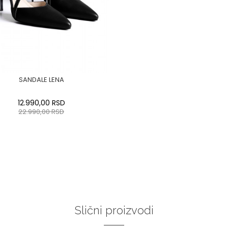
SANDALE LENA
12.990,00
RSD
22.990,00
RSD
:37
:38
:39
40
:41
:42
:43
DODAJ U KORPU
Slični proizvodi