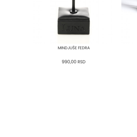
MINDJUŠE FEDRA
990,00
RSD
0
34
36-
38
40
42
44
36
46
48
50
DODAJ U KORPU