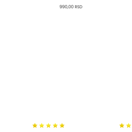
990,00
RSD
0
34
36-
38
40
42
44
36
46
48
50
DODAJ U KORPU