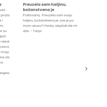
a
Preuzela sam haljinu,
Svaka 
božanstvena je
proizv
 već
 pruža
Poštovana, Preuzela sam svoju
Svaka ča
 i
haljinu, božanstvena je, sve je po
za brzu 
im.
mom ukusu!!! Hvala, ulepšali ste mi
Srdacan 
er su
dan. - Tanja
jući
o ideal
jubazno
a moju
čine da
no.
nijela