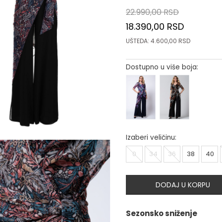
22.990,00
RSD
18.390,00
RSD
UŠTEDA:
4.600,00
RSD
Dostupno u više boja:
Izaberi veličinu:
0
34
36
38
40
DODAJ U KORPU
Sezonsko sniženje