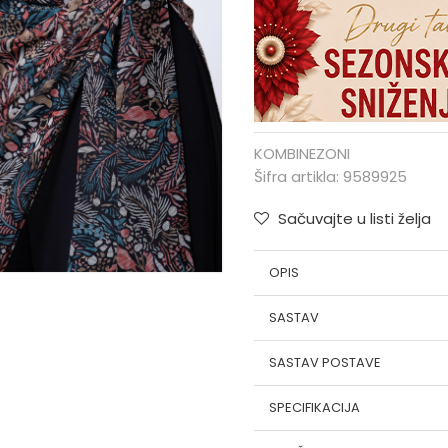
KOMBINEZONI
Šifra artikla:
9589925
Sačuvajte u listi želja
OPIS
SASTAV
SASTAV POSTAVE
SPECIFIKACIJA