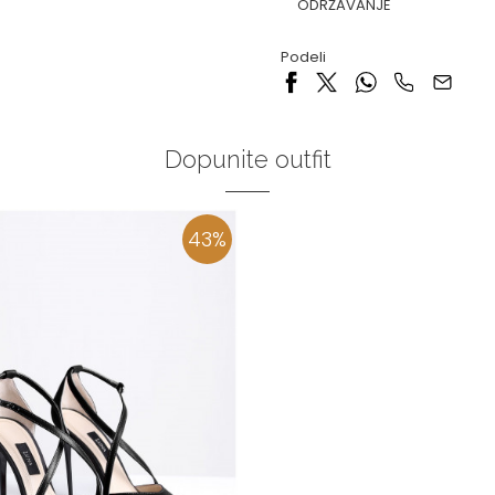
ODRŽAVANJE
Podeli
Dopunite outfit
43
%