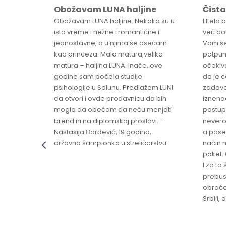
Obožavam LUNA haljine
Čista
sa
Obožavam LUNA haljine. Nekako su u
Htela 
ve
isto vreme i nežne i romantične i
već dob
jednostavne, a u njima se osećam
Vam se
ikica -
kao princeza. Mala matura,velika
potpun
matura – haljina LUNA. Inače, ove
očekiv
godine sam počela studije
da je 
psihologije u Solunu. Predlažem LUNI
zadovo
da otvori i ovde prodavnicu da bih
iznenad
mogla da obećam da neću menjati
postup
brend ni na diplomskoj proslavi. -
nevero
Nastasija Đorđević, 19 godina,
a pose
državna šampionka u streličarstvu
način n
paket. 
I za to 
prepust
obraće
Srbiji,