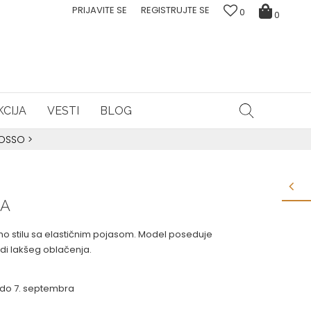
PRIJAVITE SE
REGISTRUJTE SE
0
0
CIJA
VESTI
BLOG
ROSSO
>
LA
o stilu sa elastičnim pojasom. Model poseduje
adi lakšeg oblačenja.
la do 7. septembra