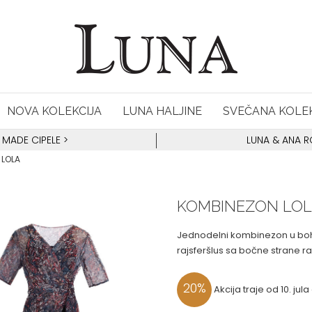
NOVA KOLEKCIJA
LUNA HALJINE
SVEČANA KOLEK
 MADE CIPELE
>
LUNA & ANA 
 LOLA
KOMBINEZON LO
Jednodelni kombinezon u boh
rajsferšlus sa bočne strane r
20
%
Akcija traje od 10. ju